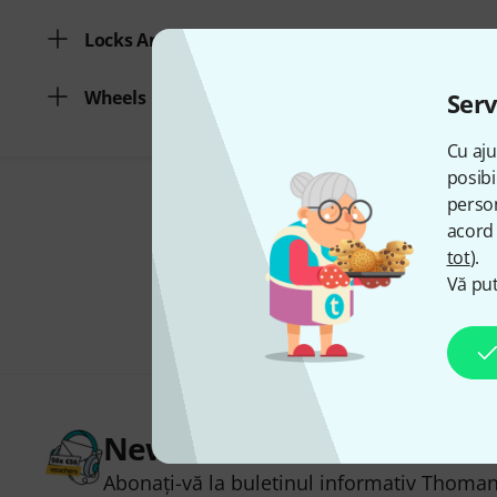
Locks And Catches
Wheels
Serv
Cu aju
posibi
person
acord 
tot
).
Vă put
Newsletter Thomann
Abonați-vă la buletinul informativ Thoman