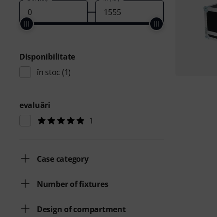
Disponibilitate
în stoc
(1)
evaluări
1
Case category
Number of fixtures
Design of compartment