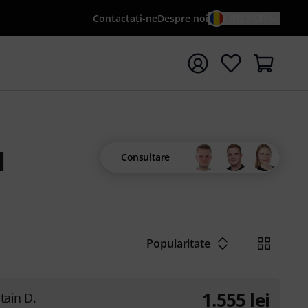
Contactaţi-ne
Despre noi
RO / LEI
peți căutarea cu termenul de căutare {searchTerm}
u
Consultare
Popularitate
1.555
lei
tain D.