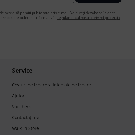
de acord să primiți publicitate prin e-mail. Vă puteți dezabona în orice
are despre buletinul informativ în
regulamentul nostru privind protecția
Service
Costuri de livrare şi Intervale de livrare
Ajutor
Vouchers
Contactaţi-ne
Walk-in Store