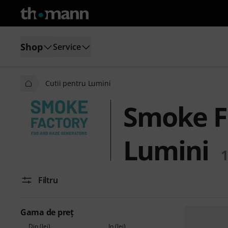
Shop
Service
Cutii pentru Lumini
Smoke Fa
Lumini
1
Filtru
Gama de preţ
Din (lei)
În (lei)