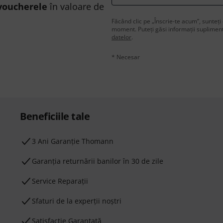
voucherele
în valoare de
Făcând clic pe „Înscrie-te acum”, sunteți 
moment. Puteți găsi informații supliment
datelor
.
* Necesar
Beneficiile tale
3 Ani Garanție Thomann
Garanţia returnării banilor în 30 de zile
Service Reparații
Sfaturi de la experții noștri
Satisfacție Garantată