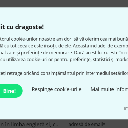
it cu dragoste!
torul cookie-urilor noastre am dori să vă oferim cea mai bun
lă cu tot ceea ce este însoțit de ele. Aceasta include, de exem
alizate și preferințe de memorare. Dacă acest lucru este în re
Îți place ceea ce vezi?
cu utilizarea cookie-urilor pentru preferințe, statistici și marke
eți retrage oricând consimțământul prin intermediul setărilor
Share
Ajutor și feedback
Respinge cookie-urile
Mai multe infor
Bine!
I
n în limba engleză și, cu
adresă de email
*