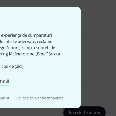
ă experiență de cumpărături
plu, oferte adecvate, reclame
gulă, pur și simplu sunteți de
ting făcând clic pe „Bine!” (
arata
 cookie (
aici
)
matii
·
mprint
Politica de Confidenţialitate
Înscrie-te acum