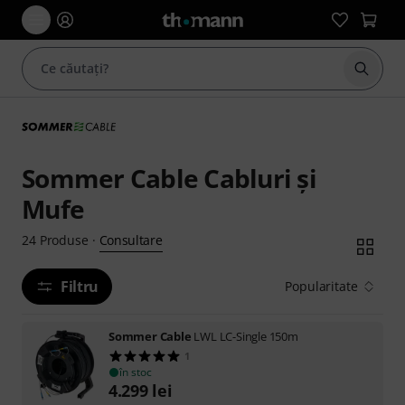
Începe
Sommer Cable Cabluri şi
Mufe
Consultare
24
Produse
·
Filtru
Popularitate
Sommer Cable
LWL LC-Single 150m
1
în stoc
4.299
lei