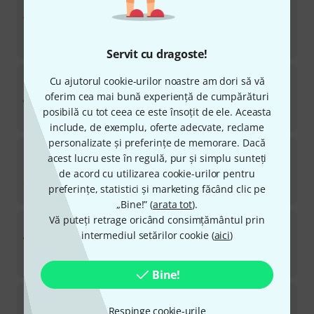
Sommer Cable
Vector BNC HDTV DH 1,0m
14
în stoc
205
lei
Servit cu dragoste!
Sommer Cable
Vector BNC HDTV DH 2,0m
Cu ajutorul cookie-urilor noastre am dori să vă
7
oferim cea mai bună experiență de cumpărături
în stoc
posibilă cu tot ceea ce este însoțit de ele. Aceasta
205
lei
include, de exemplu, oferte adecvate, reclame
personalizate și preferințe de memorare. Dacă
Sommer Cable
RJ 45 Crimp BK
acest lucru este în regulă, pur și simplu sunteți
18
de acord cu utilizarea cookie-urilor pentru
în stoc
11,90
lei
preferințe, statistici și marketing făcând clic pe
„Bine!” (
arata tot
).
Vă puteți retrage oricând consimțământul prin
Sommer Cable
Vector BNC HDTV DH 3,0m
intermediul setărilor cookie (
aici
)
7
în stoc
205
lei
Bine!
Sommer Cable
Toslinkbuchse D Format POF-740
29
Respinge cookie-urile