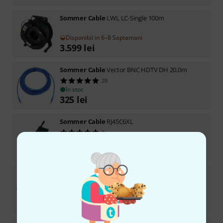
Sommer Cable
LWL LC-Single 100m
Disponibil in 6–8 Saptamani
3.599
lei
Sommer Cable
Vector BNC HDTV DH 20,0m
20
în stoc
325
lei
Sommer Cable
RJ45C6XL
8
în stoc
106
lei
Sommer Cable
Vector BNC HDTV DH 5,0m
4
în stoc
222
lei