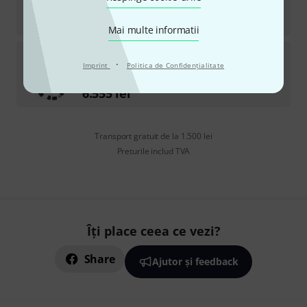
în stoc
60
lei
Mai multe informatii
Sommer Cable
SC-Octopus Hybrid SMPTE 5m
·
Imprint
Politica de Confidenţialitate
în stoc
6.555
lei
Transport gratuit de la 1.500 lei
Preturile includ TVA
Îți place ceea ce vezi?
Share
Ajutor și feedback