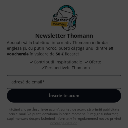
Newsletter Thomann
Abonați-vă la buletinul informativ Thomann în limba
engleză și, cu puțin noroc, puteți câștiga unul dintre
50
voucherele
în valoare de
50 €
fiecare!
Contribuții inspiraționale
Oferte
Perspectivele Thomann
adresă de email
*
Înscrie-te acum
Făcând clic pe „Înscrie-te acum”, sunteți de acord să primiți publicitate
prin e-mail. Vă puteți dezabona în orice moment. Puteți găsi informații
suplimentare despre buletinul informativ în
regulamentul nostru privind
protecția datelor
.