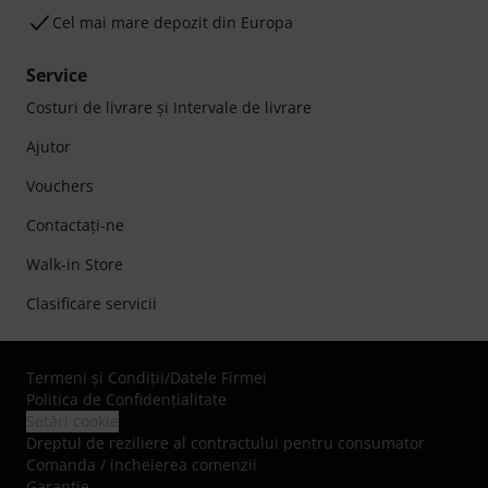
Cel mai mare depozit din Europa
Service
Costuri de livrare şi Intervale de livrare
Ajutor
Vouchers
Contactaţi-ne
Walk-in Store
Clasificare servicii
Termeni şi Condiţii
/
Datele Firmei
Politica de Confidenţialitate
Setări cookie
Dreptul de reziliere al contractului pentru consumator
Comanda / incheierea comenzii
Garanție