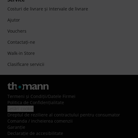
Costuri de livrare şi Intervale de livrare
Ajutor
Vouchers
Contactaţi-ne
Walk-in Store
Clasificare servicii
Termeni şi Condiţii
/
Datele Firmei
Politica de Confidenţialitate
Setări cookie
Dreptul de reziliere al contractului pentru consumator
Comanda / incheierea comenzii
Garanție
Declarație de accesibilitate