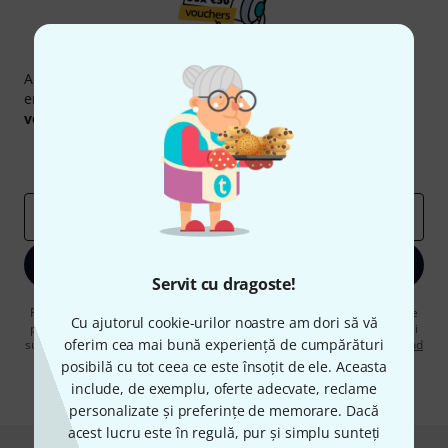
Newsletter Thomann
Abonați-vă la buletinul informativ Thomann în limba
engleză și, cu puțin noroc, puteți câștiga unul dintre
50
voucherele
în valoare de
50 €
fiecare!
Contribuții inspiraționale
Oferte
Perspectivele Thomann
adresă de email
*
Înscrie-te acum
Servit cu dragoste!
Făcând clic pe „Înscrie-te acum”, sunteți de acord să primiți publicitate
Cu ajutorul cookie-urilor noastre am dori să vă
prin e-mail. Vă puteți dezabona în orice moment. Puteți găsi informații
oferim cea mai bună experiență de cumpărături
suplimentare despre buletinul informativ în
regulamentul nostru privind
protecția datelor
.
posibilă cu tot ceea ce este însoțit de ele. Aceasta
include, de exemplu, oferte adecvate, reclame
* Necesar
personalizate și preferințe de memorare. Dacă
acest lucru este în regulă, pur și simplu sunteți