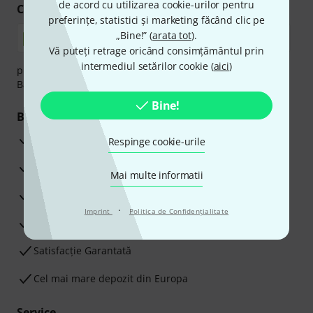
de acord cu utilizarea cookie-urilor pentru
Cumpărați și plătiți în siguranță
preferințe, statistici și marketing făcând clic pe
„Bine!” (
arata tot
).
Vă puteți retrage oricând consimțământul prin
intermediul setărilor cookie (
aici
)
plata se poate efectua în siguranță cu Ramburs, Transfer
Bancar sau Card de credit.
Bine!
Beneficiile tale
3 Ani Garanție Thomann
Respinge cookie-urile
Garanţia returnării banilor în 30 de zile
Mai multe informatii
Service Reparații
·
Imprint
Politica de Confidenţialitate
Sfaturi de la experții noștri
Satisfacție Garantată
Cel mai mare depozit din Europa
Service