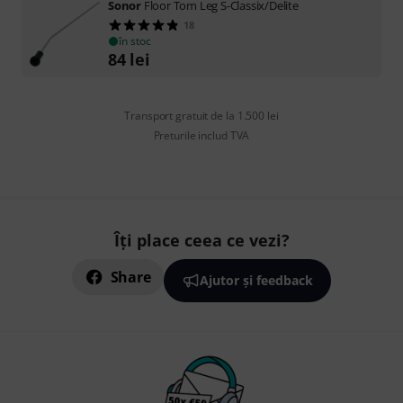
Sonor
Floor Tom Leg S-Classix/Delite
18
în stoc
84
lei
Transport gratuit de la 1.500 lei
Preturile includ TVA
Îți place ceea ce vezi?
Share
Ajutor și feedback