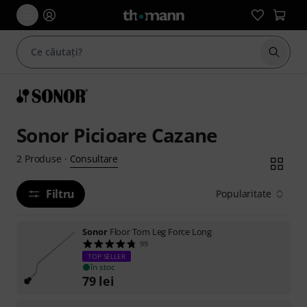
Începe
Sonor Picioare Cazane
Consultare
2
Produse
·
Filtru
Popularitate
Sonor
Floor Tom Leg Force Long
99
TOP SELLER
în stoc
79
lei