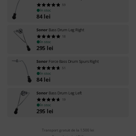
59
în stoc
84
lei
Sonor
Bass Drum Leg Right
18
în stoc
295
lei
Sonor
Force Bass Drum Spurs Right
51
în stoc
84
lei
Sonor
Bass Drum Leg Left
19
în stoc
295
lei
Transport gratuit de la 1.500 lei