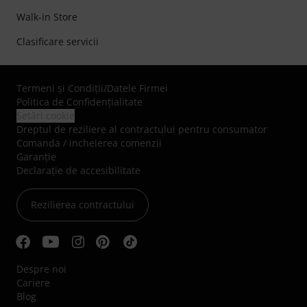
Walk-in Store
Clasificare servicii
Termeni şi Condiţii
/
Datele Firmei
Politica de Confidenţialitate
Setări cookie
Dreptul de reziliere al contractului pentru consumator
Comanda / incheierea comenzii
Garanție
Declarație de accesibilitate
Rezilierea contractului
Despre noi
Cariere
Blog