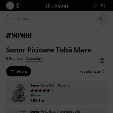
Începe
Sonor Picioare Tobă Mare
Consultare
5
Produse
·
Filtru
Popularitate
Sonor
Force Prism Rosette
44
în stoc
105
lei
Sonor
Force Bass Drum Spurs Left