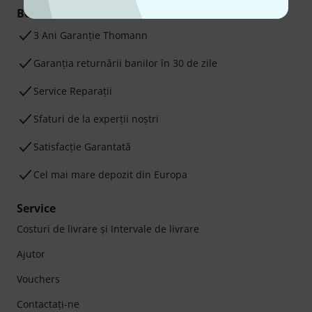
Beneficiile tale
3 Ani Garanție Thomann
Garanţia returnării banilor în 30 de zile
Service Reparații
Sfaturi de la experții noștri
Satisfacție Garantată
Cel mai mare depozit din Europa
Service
Costuri de livrare şi Intervale de livrare
Ajutor
Vouchers
Contactaţi-ne