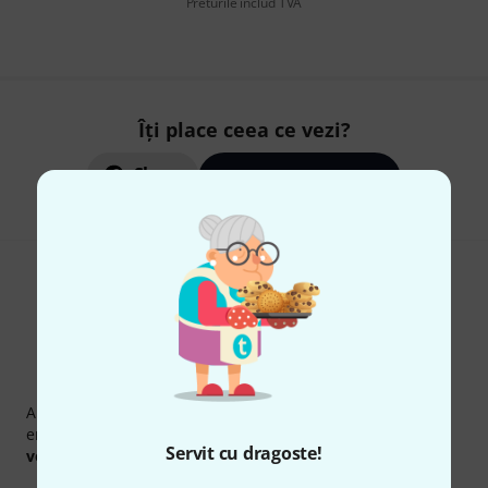
Preturile includ TVA
Îți place ceea ce vezi?
Share
Ajutor și feedback
Newsletter Thomann
Abonați-vă la buletinul informativ Thomann în limba
engleză și, cu puțin noroc, puteți câștiga unul dintre
50
Servit cu dragoste!
voucherele
în valoare de
50 €
fiecare!
Contribuții inspiraționale
Oferte