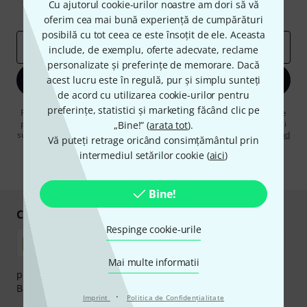
Cu ajutorul cookie-urilor noastre am dori să vă
Perspectivele Thomann
oferim cea mai bună experiență de cumpărături
posibilă cu tot ceea ce este însoțit de ele. Aceasta
adresă de email
*
include, de exemplu, oferte adecvate, reclame
personalizate și preferințe de memorare. Dacă
acest lucru este în regulă, pur și simplu sunteți
Înscrie-te acum
de acord cu utilizarea cookie-urilor pentru
preferințe, statistici și marketing făcând clic pe
Făcând clic pe „Înscrie-te acum”, sunteți de acord să primiți publicitate
prin e-mail. Vă puteți dezabona în orice moment. Puteți găsi informații
„Bine!” (
arata tot
).
suplimentare despre buletinul informativ în
regulamentul nostru privind
Vă puteți retrage oricând consimțământul prin
protecția datelor
.
intermediul setărilor cookie (
aici
)
* Necesar
Bine!
Cumpărați și plătiți în siguranță
Respinge cookie-urile
Mai multe informatii
plata se poate efectua în siguranță cu Ramburs, Transfer
Bancar sau Card de credit.
·
Imprint
Politica de Confidenţialitate