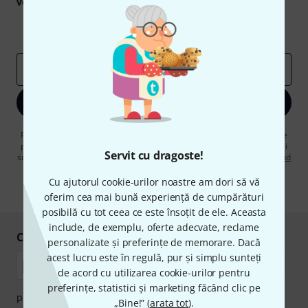
voucherele
în valoare de
50 €
fiecare!
Contribuții inspiraționale
Oferte
Perspectivele Thomann
adresă de email
*
Înscrie-te acum
Făcând clic pe „Înscrie-te acum”, sunteți de acord să primiți publicitate
prin e-mail. Vă puteți dezabona în orice moment. Puteți găsi informații
Servit cu dragoste!
suplimentare despre buletinul informativ în
regulamentul nostru privind
protecția datelor
.
Cu ajutorul cookie-urilor noastre am dori să vă
* Necesar
oferim cea mai bună experiență de cumpărături
posibilă cu tot ceea ce este însoțit de ele. Aceasta
include, de exemplu, oferte adecvate, reclame
Cumpărați și plătiți în siguranță
personalizate și preferințe de memorare. Dacă
acest lucru este în regulă, pur și simplu sunteți
de acord cu utilizarea cookie-urilor pentru
preferințe, statistici și marketing făcând clic pe
plata se poate efectua în siguranță cu Ramburs, Transfer
„Bine!” (
arata tot
).