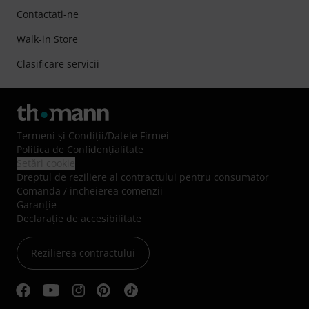
Contactaţi-ne
Walk-in Store
Clasificare servicii
Termeni şi Condiţii
/
Datele Firmei
Politica de Confidenţialitate
Setări cookie
Dreptul de reziliere al contractului pentru consumator
Comanda / incheierea comenzii
Garanție
Declarație de accesibilitate
Rezilierea contractului