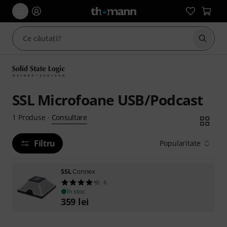
Începe
SSL Microfoane USB/Podcast
Consultare
1
Produse
·
Filtru
Popularitate
SSL
Connex
8
în stoc
359
lei