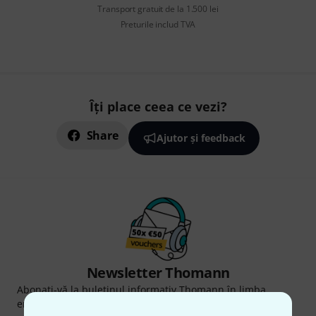
Transport gratuit de la 1.500 lei
Preturile includ TVA
Îți place ceea ce vezi?
Share
Ajutor și feedback
Newsletter Thomann
Abonați-vă la buletinul informativ Thomann în limba
engleză și, cu puțin noroc, puteți câștiga unul dintre
50