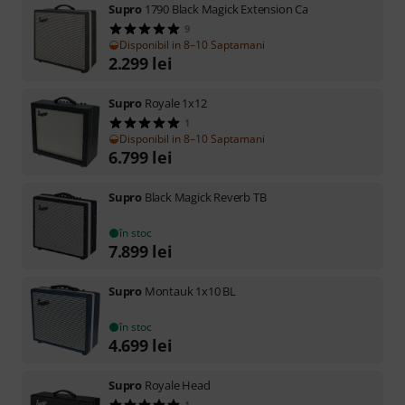
Supro
1790 Black Magick Extension Ca
9
Disponibil in 8–10 Saptamani
2.299
lei
Supro
Royale 1x12
1
Disponibil in 8–10 Saptamani
6.799
lei
Supro
Black Magick Reverb TB
în stoc
7.899
lei
Supro
Montauk 1x10 BL
în stoc
4.699
lei
Supro
Royale Head
1