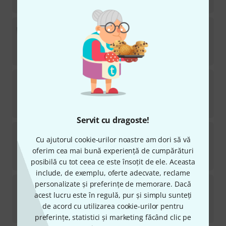
4.699
lei
Supro
1799 Black Magick Extension Ca
1
Disponibil in 14–18 Saptamani
3.111
lei
Supro
Delta King 10 Combo TB V2
14
Disponibil in în aproximativ o săptămână
2.899
lei
Servit cu dragoste!
Supro
64 Super Combo
Cu ajutorul cookie-urilor noastre am dori să vă
6
în stoc
oferim cea mai bună experiență de cumpărături
3.399
lei
posibilă cu tot ceea ce este însoțit de ele. Aceasta
include, de exemplu, oferte adecvate, reclame
Supro
64 Super Combo B-Stock
personalizate și preferințe de memorare. Dacă
acest lucru este în regulă, pur și simplu sunteți
în stoc
de acord cu utilizarea cookie-urilor pentru
3.111
lei
preferințe, statistici și marketing făcând clic pe