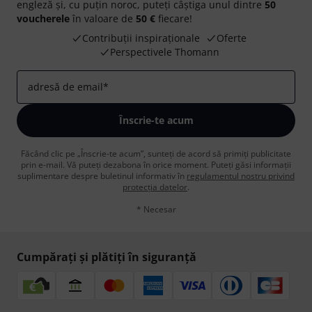
engleză și, cu puțin noroc, puteți câștiga unul dintre
50
voucherele
în valoare de
50 €
fiecare!
Contribuții inspiraționale
Oferte
Perspectivele Thomann
adresă de email
*
Înscrie-te acum
Făcând clic pe „Înscrie-te acum”, sunteți de acord să primiți publicitate
prin e-mail. Vă puteți dezabona în orice moment. Puteți găsi informații
suplimentare despre buletinul informativ în
regulamentul nostru privind
protecția datelor
.
* Necesar
Cumpărați și plătiți în siguranță