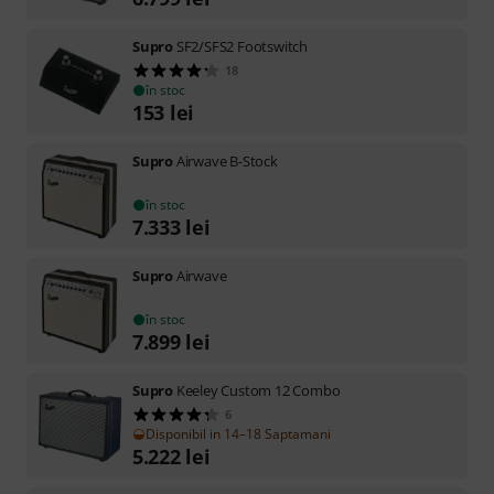
Supro
SF2/SFS2 Footswitch
18
în stoc
153
lei
Supro
Airwave B-Stock
în stoc
7.333
lei
Supro
Airwave
în stoc
7.899
lei
Supro
Keeley Custom 12 Combo
6
Disponibil in 14–18 Saptamani
5.222
lei