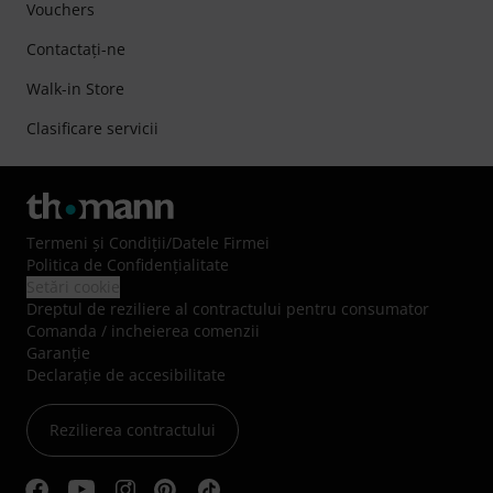
Vouchers
Contactaţi-ne
Walk-in Store
Clasificare servicii
Termeni şi Condiţii
/
Datele Firmei
Politica de Confidenţialitate
Setări cookie
Dreptul de reziliere al contractului pentru consumator
Comanda / incheierea comenzii
Garanție
Declarație de accesibilitate
Rezilierea contractului