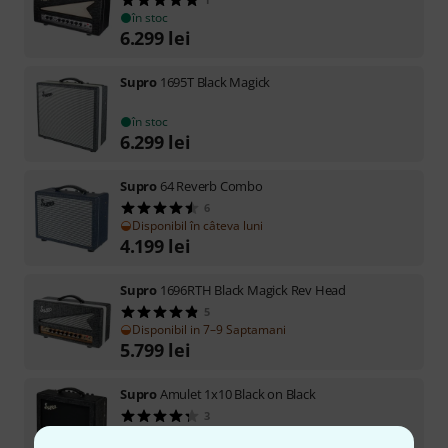
în stoc
6.299
lei
Supro
1695T Black Magick
în stoc
6.299
lei
Supro
64 Reverb Combo
6
Disponibil în câteva luni
4.199
lei
Supro
1696RTH Black Magick Rev Head
5
Disponibil in 7–9 Saptamani
5.799
lei
Supro
Amulet 1x10 Black on Black
3
Disponibil în câteva luni