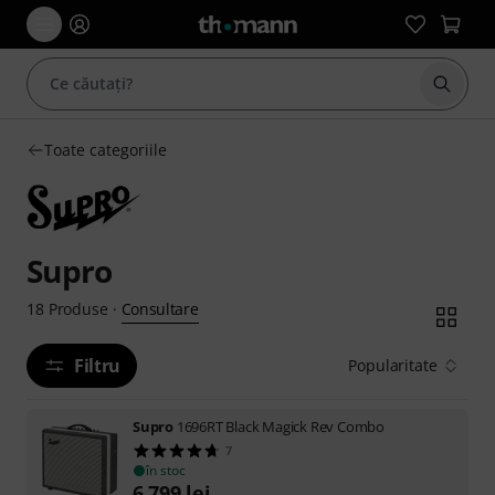
Începe
Toate categoriile
Supro
Consultare
18
Produse
·
Filtru
Popularitate
Supro
1696RT Black Magick Rev Combo
7
în stoc
6.799
lei