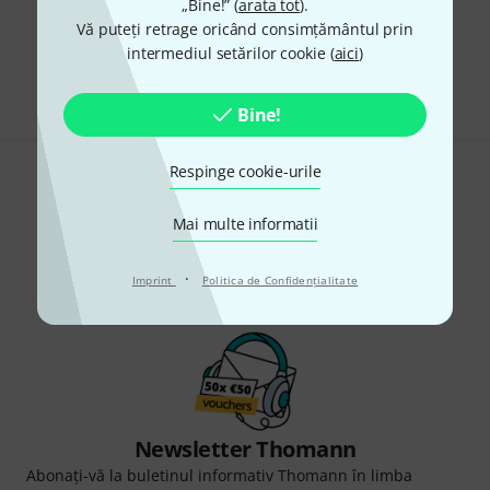
„Bine!” (
arata tot
).
Vă puteți retrage oricând consimțământul prin
Transport gratuit de la 1.500 lei
intermediul setărilor cookie (
aici
)
Preturile includ TVA
Bine!
Respinge cookie-urile
Îți place ceea ce vezi?
Mai multe informatii
Share
Ajutor și feedback
·
Imprint
Politica de Confidenţialitate
Newsletter Thomann
Abonați-vă la buletinul informativ Thomann în limba