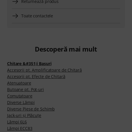
Returnează produs
Toate contactele
Descoperă mai mult
Chitare &#351;i Basuri
Accesorii pt. Amplificatoare de Chitară
Accesorii pt. Efecte de Chitară
Atenuatoare
Butoane pt. Pot-uri
Comutatoare
Diverse Lămpi
Diverse Piese de Schimb
Jack-uri şi Plăcuţe
Lămpi 6L6
Lămpi ECC83