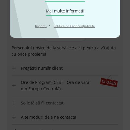
Mai multe informatii
·
Imprint
Politica de Confidenţialitate
+49-9546-9223-530
Personalul nostru de la service e aici pentru a vă ajuta
cu orice problemă
Pregătiți număr client
Ore de Program (CEST - Ora de vară
din Europa Centrală)
Solicită să fii contactat
Alte moduri de a ne contacta