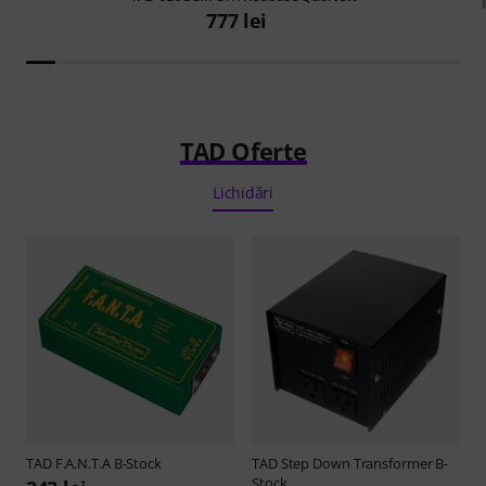
777 lei
TAD Oferte
Lichidări
TAD
F.A.N.T.A B-Stock
TAD
Step Down Transformer B-
Stock