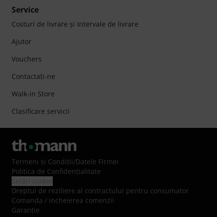
Service
Costuri de livrare şi Intervale de livrare
Ajutor
Vouchers
Contactaţi-ne
Walk-in Store
Clasificare servicii
Termeni şi Condiţii
/
Datele Firmei
Politica de Confidenţialitate
Setări cookie
Dreptul de reziliere al contractului pentru consumator
Comanda / incheierea comenzii
Garanție