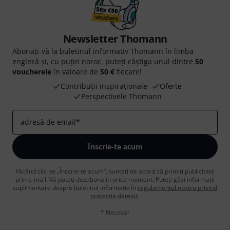
Newsletter Thomann
Abonați-vă la buletinul informativ Thomann în limba
engleză și, cu puțin noroc, puteți câștiga unul dintre
50
voucherele
în valoare de
50 €
fiecare!
Contribuții inspiraționale
Oferte
Perspectivele Thomann
adresă de email
*
Înscrie-te acum
Făcând clic pe „Înscrie-te acum”, sunteți de acord să primiți publicitate
prin e-mail. Vă puteți dezabona în orice moment. Puteți găsi informații
suplimentare despre buletinul informativ în
regulamentul nostru privind
protecția datelor
.
* Necesar