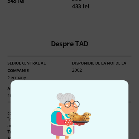
343 lei
433 lei
Despre TAD
SEDIUL CENTRAL AL
DISPONIBIL DE LA NOI DE LA
2002
COMPANIEI
Germany
ARTICOLE ÎN STOC
Ø DISPONIBILITATE
100+
79.91% (1 An)
compania este situat în Worms, D.
În momentul actual avem 125 TAD produse 107 dintre
acestea direct disponibile în depozitul nostru din
Treppendorf (şi desigur pot fi testate în magazinul nostru) .
Avem produsele TAD în gama noastră din 2002.