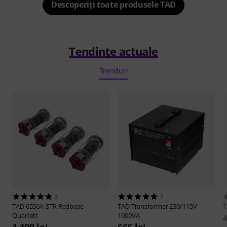
Descoperiți toate produsele TAD
Tendințe actuale
Trenduri
2
7
TAD
6550A-STR Redbase
TAD
Transformer 230/115V
Quartett
1000VA
1.499 lei
666 lei