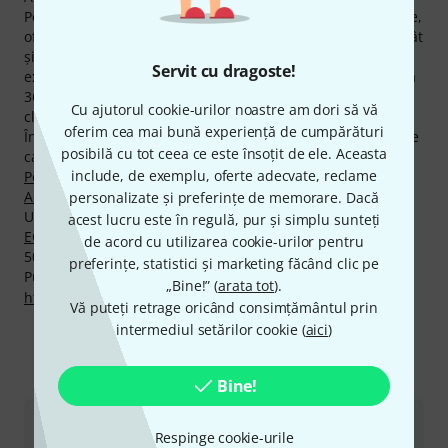
Pentru a ne informa clienţii în detaliu despre TAD produse,
oferim acum 7671 informaţii media, recenzii şi rapoarte cât
şi informaţii suplimentare interesante pe website, de
Servit cu dragoste!
exemplu 752 fotografii cu produsul, 51 fotografii diferite la
360 de grade, 16 mostre de sunet şi 6852 recenzi ale
Cu ajutorul cookie-urilor noastre am dori să vă
clienţilor noştri.
oferim cea mai bună experiență de cumpărături
În acest moment veţi găsi TAD mărci de top în următoarele
posibilă cu tot ceea ce este însoțit de ele. Aceasta
categorii de produse
Lămpi ECC83
,
Lămpi EL34
,
include, de exemplu, oferte adecvate, reclame
Potenţiometre
,
Diverse Piese de Schimb
,
Atenuatoare
şi
Accesorii pt. Amplificatoare de Chitară
.
personalizate și preferințe de memorare. Dacă
Un mare favorit este următorul produs
TAD JJ
acest lucru este în regulă, pur și simplu sunteți
ECC83S/12AX7 Tube
, din care am vândut de curând peste
de acord cu utilizarea cookie-urilor pentru
50.000.
preferințe, statistici și marketing făcând clic pe
Puteți găsi mai multe informații despre producător pe
„Bine!” (
arata tot
).
http://www.tubeampdoctor.com
Vă puteți retrage oricând consimțământul prin
intermediul setărilor cookie (
aici
)
Ne puteți contacta astfel
Bine!
Serviciul Clienți România
Respinge cookie-urile