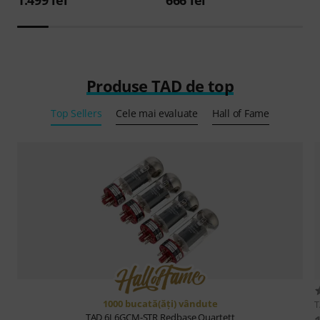
Produse TAD de top
Top Sellers
Cele mai evaluate
Hall of Fame
1000 bucată(ăţi) vândute
TAD
6L6GCM-STR Redbase Quartett