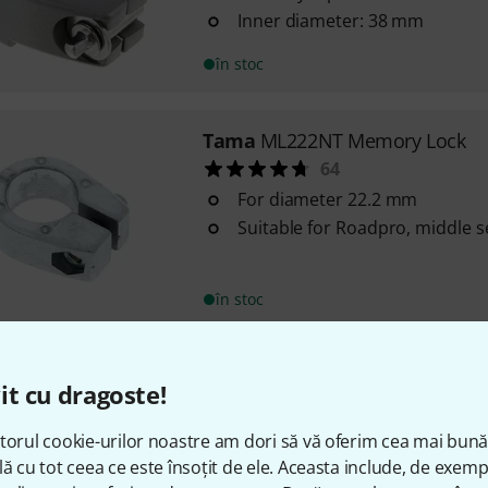
Inner diameter: 38 mm
în stoc
Tama
ML222NT Memory Lock
64
For diameter 22.2 mm
Suitable for Roadpro, middle s
în stoc
Tama
ML105 Memory Clamp
it cu dragoste!
39
For tube diameter 10.5 mm
torul cookie-urilor noastre am dori să vă oferim cea mai bun
lă cu tot ceea ce este însoțit de ele. Aceasta include, de exem