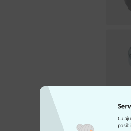
Serv
Cu aju
posibi