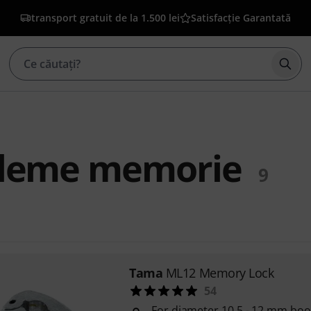
transport gratuit de la 1.500 lei
Satisfacție Garantată
Înce
leme memorie
9
Tama
ML12 Memory Lock
54
For diameter 10.5 - 12 mm bo