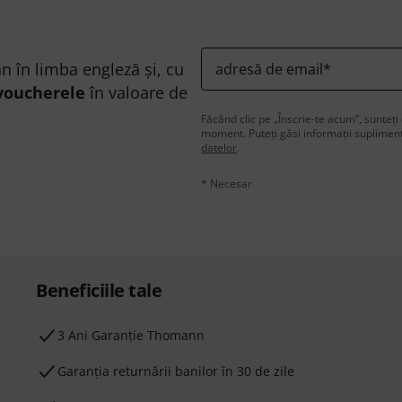
n în limba engleză și, cu
adresă de email
*
voucherele
în valoare de
Făcând clic pe „Înscrie-te acum”, sunteți 
moment. Puteți găsi informații supliment
datelor
.
* Necesar
Beneficiile tale
3 Ani Garanție Thomann
Garanţia returnării banilor în 30 de zile