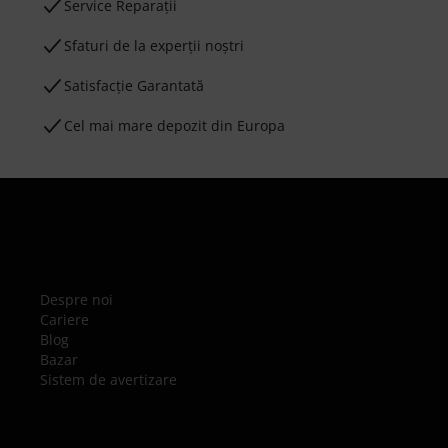
Service Reparații
Sfaturi de la experții noștri
Satisfacție Garantată
Cel mai mare depozit din Europa
Despre noi
Cariere
Blog
Bazar
Sistem de avertizare