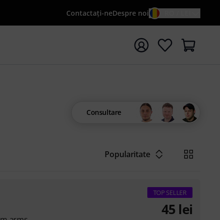
Contactaţi-ne
Despre noi
RO / LEI
peți căutarea cu termenul de căutare {searchTerm}
Consultare
Popularitate
TOP SELLER
45
lei
om arms