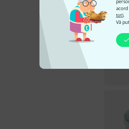
person
acord 
tot
).
Vă put