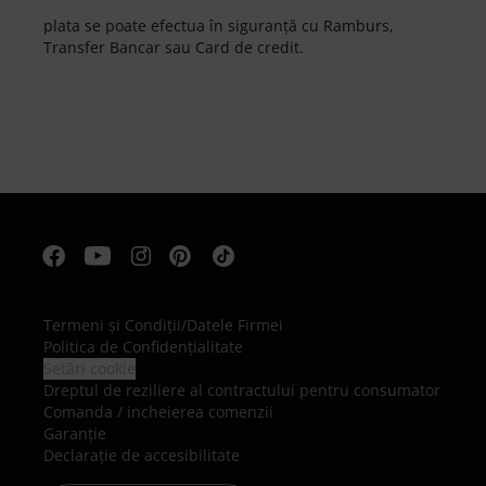
plata se poate efectua în siguranță cu Ramburs,
Transfer Bancar sau Card de credit.
Termeni şi Condiţii
/
Datele Firmei
Politica de Confidenţialitate
Setări cookie
Dreptul de reziliere al contractului pentru consumator
Comanda / incheierea comenzii
Garanție
Declarație de accesibilitate