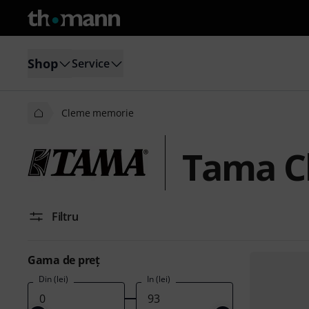
Shop
Service
Cleme memorie
Tama C
Filtru
Gama de preţ
Din (lei)
În (lei)