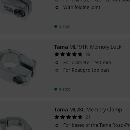
With folding joint
în stoc
Tama
ML191N Memory Lock
48
For diameter 19.1 mm
For Roadpro top part
în stoc
Tama
ML28C Memory Clamp
21
For bases of the Tama Road-P