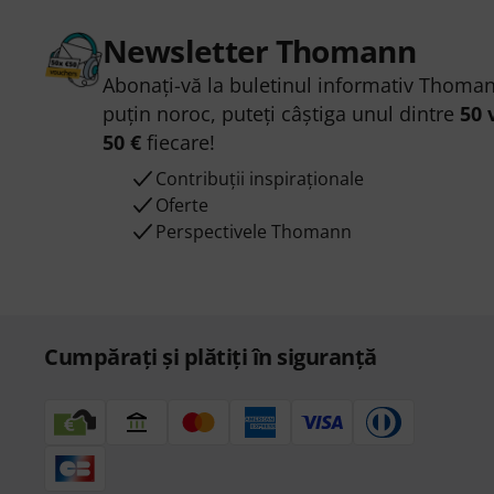
Newsletter Thomann
Abonați-vă la buletinul informativ Thoman
puțin noroc, puteți câștiga unul dintre
50 
50 €
fiecare!
Contribuții inspiraționale
Oferte
Perspectivele Thomann
Cumpărați și plătiți în siguranță