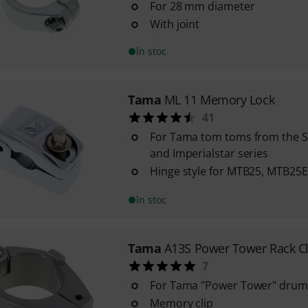
For 28 mm diameter
With joint
în stoc
Tama
ML 11 Memory Lock
41
For Tama tom toms from the St
and Imperialstar series
Hinge style for MTB25, MTB25E
în stoc
Tama
A13S Power Tower Rack 
7
For Tama "Power Tower" drum
Memory clip