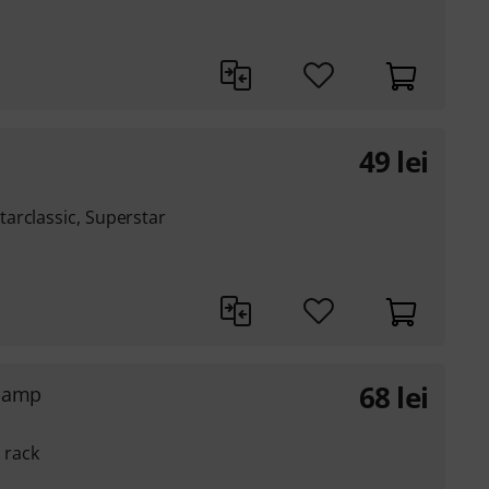
49
lei
arclassic, Superstar
68
lei
Clamp
 rack