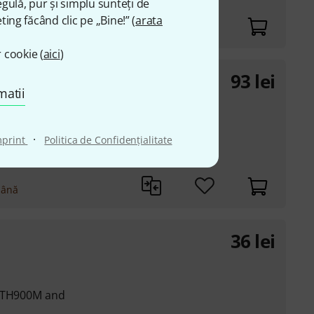
gulă, pur și simplu sunteți de
ting făcând clic pe „Bine!” (
arata
 cookie (
aici
)
93
lei
matii
ies floor tom / tom
·
mprint
Politica de Confidenţialitate
mână
36
lei
 MTH900M and