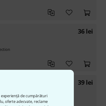
36
lei
ection
39
lei
ă experiență de cumpărături
plu, oferte adecvate, reclame