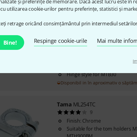
alizate și preferințe de memorare. Dacă acest lucru este în re
cu utilizarea cookie-urilor pentru preferințe, statistici și marke
în stoc
eți retrage oricând consimțământul prin intermediul setărilor
Tama
MTB30-2 Memory Lock
Respinge cookie-urile
Mai multe infor
Bine!
19
For 10.5 mm for Starclassic Ser
toms
I
Chrome version
Hinge style for MTB30
Disponibil in în aproximativ o săptă
Tama
ML254TC
9
Finish: Chrome
Suitable for the tom holders
MTH900BM