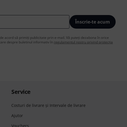
Înscrie-te acum
de acord să primiți publicitate prin e-mail. Vă puteți dezabona în orice
are despre buletinul informativ în
regulamentul nostru privind protecția
Service
Costuri de livrare şi Intervale de livrare
Ajutor
Vouchers