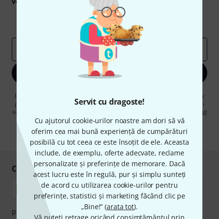
voucherele
în valoare de
50 €
fiecare!
Contribuții inspiraționale
Oferte
Perspectivele Thomann
adresă de email
*
Înscrie-te acum
Făcând clic pe „Înscrie-te acum”, sunteți de acord să primiți publicitate
Servit cu dragoste!
prin e-mail. Vă puteți dezabona în orice moment. Puteți găsi informații
suplimentare despre buletinul informativ în
regulamentul nostru privind
protecția datelor
.
Cu ajutorul cookie-urilor noastre am dori să vă
oferim cea mai bună experiență de cumpărături
* Necesar
posibilă cu tot ceea ce este însoțit de ele. Aceasta
include, de exemplu, oferte adecvate, reclame
personalizate și preferințe de memorare. Dacă
Cumpărați și plătiți în siguranță
acest lucru este în regulă, pur și simplu sunteți
de acord cu utilizarea cookie-urilor pentru
preferințe, statistici și marketing făcând clic pe
„Bine!” (
arata tot
).
plata se poate efectua în siguranță cu Ramburs, Transfer
Vă puteți retrage oricând consimțământul prin