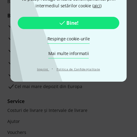
Bancar sau Card de credit.
intermediul setărilor cookie (
aici
)
Beneficiile tale
Bine!
3 Ani Garanție Thomann
Garanţia returnării banilor în 30 de zile
Respinge cookie-urile
Service Reparații
Mai multe informatii
Sfaturi de la experții noștri
·
Imprint
Politica de Confidenţialitate
Satisfacție Garantată
Cel mai mare depozit din Europa
Service
Costuri de livrare şi Intervale de livrare
Ajutor
Vouchers