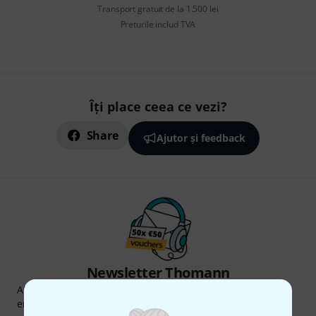
Transport gratuit de la 1.500 lei
Preturile includ TVA
Îți place ceea ce vezi?
Share
Ajutor și feedback
Newsletter Thomann
Abonați-vă la buletinul informativ Thomann în limba
engleză și, cu puțin noroc, puteți câștiga unul dintre
50