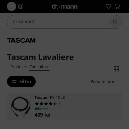
Începe
Tascam Lavaliere
Consultare
1
Produse
·
Filtru
Popularitate
Tascam
TM-10 LB
5
în stoc
409
lei