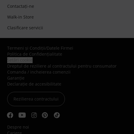
Contactaţi-ne
Walk-in Store
Clasificare servicii
Termeni şi Condiţii
/
Datele Firmei
Politica de Confidenţialitate
Setări cookie
Dreptul de reziliere al contractului pentru consumator
Comanda / incheierea comenzii
Garanție
Declarație de accesibilitate
Rezilierea contractului
Despre noi
Cariere