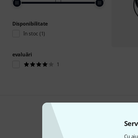
Disponibilitate
în stoc
(1)
evaluări
1
Serv
Cu aju