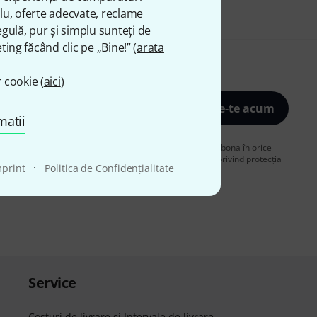
plu, oferte adecvate, reclame
gulă, pur și simplu sunteți de
ting făcând clic pe „Bine!” (
arata
 cookie (
aici
)
Înscrie-te acum
matii
de acord să primiți publicitate prin e-mail. Vă puteți dezabona în orice
are despre buletinul informativ în
regulamentul nostru privind protecția
·
mprint
Politica de Confidenţialitate
Service
Costuri de livrare şi Intervale de livrare