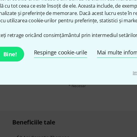
lă cu tot ceea ce este însoțit de ele. Aceasta include, de exem
alizate și preferințe de memorare. Dacă acest lucru este în re
cu utilizarea cookie-urilor pentru preferințe, statistici și marke
eți retrage oricând consimțământul prin intermediul setărilor
n în limba engleză și, cu
adresă de email
*
Respinge cookie-urile
Mai multe infor
Bine!
voucherele
în valoare de
Făcând clic pe „Înscrie-te acum”, sunteți 
moment. Puteți găsi informații supliment
I
datelor
.
* Necesar
Beneficiile tale