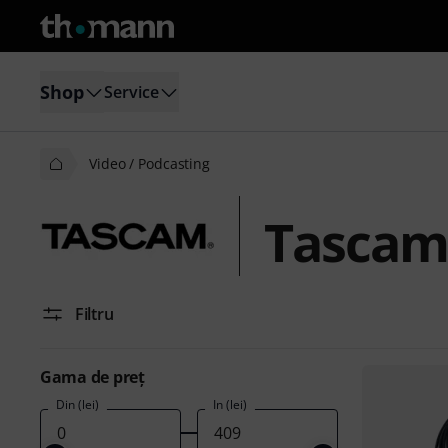
Shop
Service
Video / Podcasting
Tascam 
Filtru
Gama de preţ
Din (lei)
În (lei)