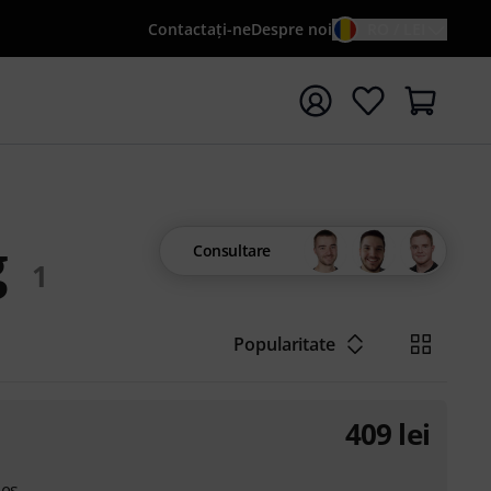
Contactaţi-ne
Despre noi
RO / LEI
peți căutarea cu termenul de căutare {searchTerm}
g
Consultare
1
Popularitate
409
lei
ies