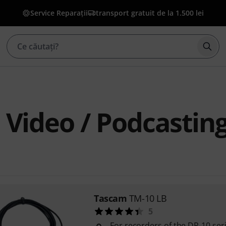
Service Reparații
transport gratuit de la 1.500 lei
Înce
Video / Podcastin
Tascam
TM-10 LB
5
For recorders of the DR-10 ser