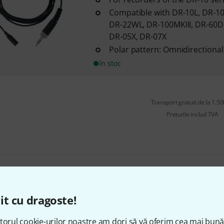
Compatible with DR-10L, DR-10
DR-22WL, DR-100MKIII, DR-60D
DR-05X, DR-07X
Polar pattern: Omnidirectional
în stoc
Transport gratuit de la 1.500
Preturile includ TVA
Îți place ceea ce vezi?
it cu dragoste!
Share
Ajutor și feedback
torul cookie-urilor noastre am dori să vă oferim cea mai bun