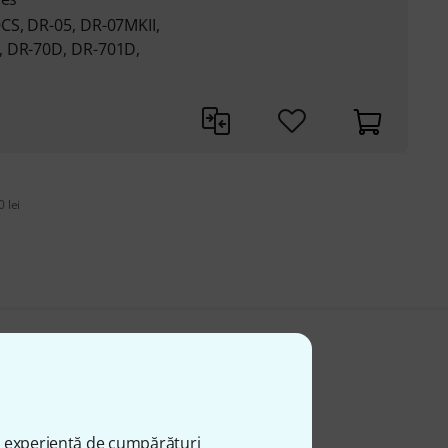
CS, DR-05, DR-07MKII,
, DR-70D, DR-701D,
 lei
ă experiență de cumpărături