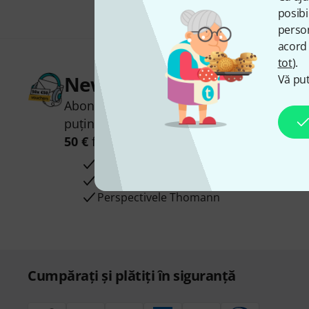
posibi
person
acord 
tot
).
Newsletter Thomann
Vă put
Abonați-vă la buletinul informativ Thoman
puțin noroc, puteți câștiga unul dintre
50 
50 €
fiecare!
Contribuții inspiraționale
Oferte
Perspectivele Thomann
Cumpărați și plătiți în siguranță