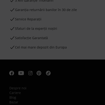
3 Ani Garanție Thomann
Garanţia returnării banilor în 30 de zile
Service Reparații
Sfaturi de la experții noștri
Satisfacție Garantată
Cel mai mare depozit din Europa
Despre noi
Cariere
Blog
Bazar