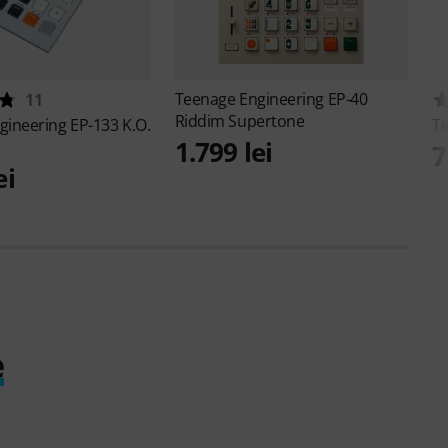
Teenage Engineering
EP-40
11
Riddim Supertone
gineering
EP-133 K.O.
T
1.799 lei
7
ei
e