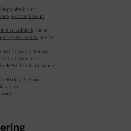
ângă altele din
oare
,
Groove Box-uri
,
6 K.O. Sidekick
. Hit-ul
eering PO-33 K.O.
. Peste
ştri. În medie, fiecare
 în ultimele luni.
imele 90 de zile am scăzut
30 de Zile, 3 ani
ficaţi,etc.
g.com
ering