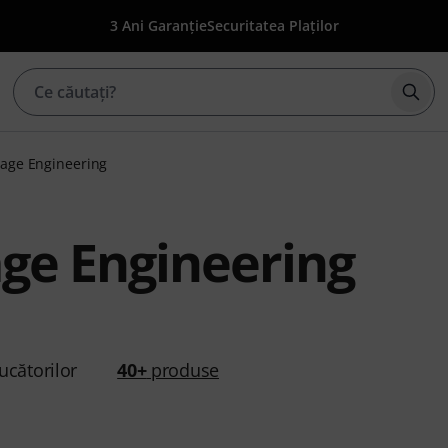
3 Ani Garanție
Securitatea Plaților
Înce
age Engineering
ge Engineering
ucătorilor
40+
produse