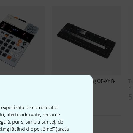
gineering
EP-133 K.O.
Teenage Engineering
OP-XY B-
T
Stock
Stock
B-
ei
9.899 lei
5
ă experiență de cumpărături
plu, oferte adecvate, reclame
gulă, pur și simplu sunteți de
ting făcând clic pe „Bine!” (
arata