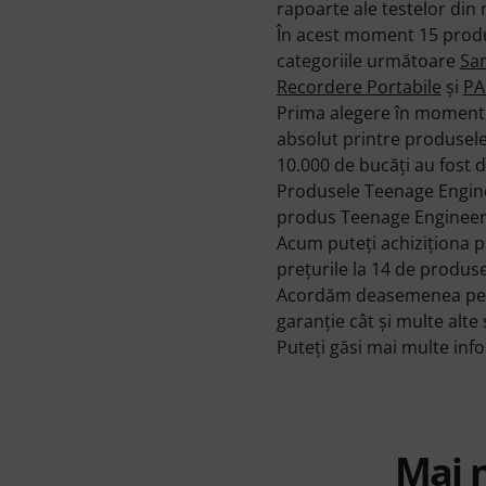
rapoarte ale testelor din re
În acest moment 15 produ
categoriile următoare
Sa
Recordere Portabile
şi
PA
Prima alegere în momentu
absolut printre produsel
10.000 de bucăţi au fost 
Produsele Teenage Engineer
produs Teenage Engineerin
Acum puteţi achiziţiona p
preţurile la 14 de produs
Acordăm deasemenea pentr
garanţie cât şi multe alte s
Puteți găsi mai multe in
Mai 