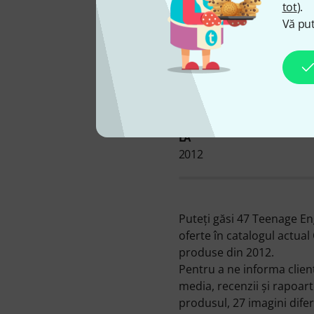
tot
).
Vă put
DISPONIBIL DE LA NOI DE
LA
2012
Puteţi găsi 47 Teenage En
oferte în catalogul actua
produse din 2012.
Pentru a ne informa clien
media, recenzii şi rapoar
produsul, 27 imagini difer