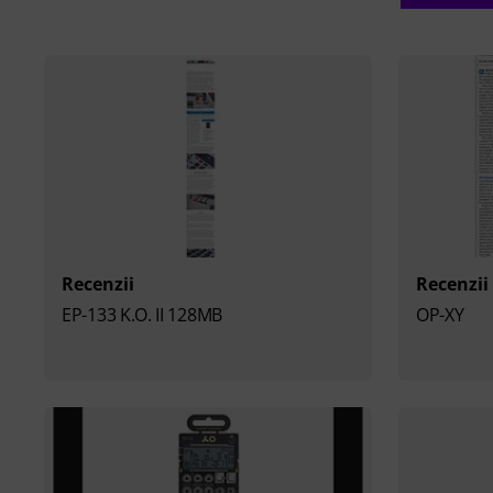
Recenzii
Recenzii
EP-133 K.O. II 128MB
OP-XY