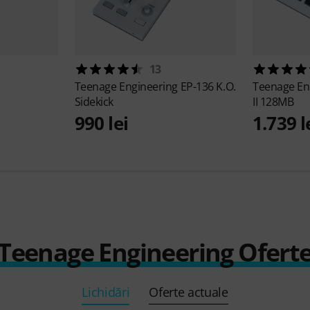
13
Teenage Engineering
EP-136 K.O.
Teenage En
Sidekick
II 128MB
990 lei
1.739 l
Teenage Engineering Ofert
Lichidări
Oferte actuale