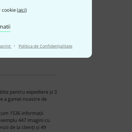
 cookie (
aici
)
g
matii
·
mprint
Politica de Confidenţialitate
ite pentru expediere şi 3
te a gamei noastre de
acum 1536 informaţii
 exemplu 447 imagini cu
ii de la clienţi şi 49