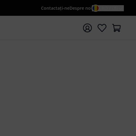
Contactaţi-ne
Despre noi
RO / LEI
peți căutarea cu termenul de căutare {searchTerm}