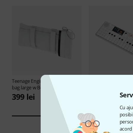
Teenage Engineering
OP-1 field
Teenage Engineerin
bag large w B-Stock
B-Stock
Serv
399 lei
8.490 lei
Cu aju
posibi
person
acord 