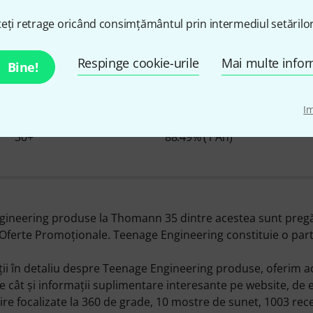
eți retrage oricând consimțământul prin intermediul setărilor
Despre Teenage Engineerin
Respinge cookie-urile
Mai multe infor
Bine!
I
ARTICOLE ÎN STOC
Ø DISPONIBILITATE
30+
88.49% (1 An)
gineering produse la Thomann 35 dintre acestea sunt pregăt
l Oferte Promoţionale. Teenage Engineering constituie o par
ţii în detaliu despre Teenage Engineering produse, oferim 
te cât şi informaţii suplimentare interesante pe website, de
ire focalizate la 360 de grade, 10 mostre de sunet, 1003 recenz