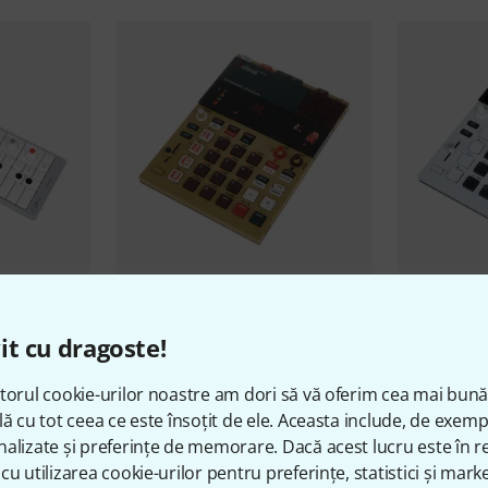
g
OP-1 field
Teenage Engineering
EP-1320
Teenage En
Medieval B-Stock
II 128MB B-
it cu dragoste!
1.499 lei
1.599 l
torul cookie-urilor noastre am dori să vă oferim cea mai bun
lă cu tot ceea ce este însoțit de ele. Aceasta include, de exem
alizate și preferințe de memorare. Dacă acest lucru este în re
cu utilizarea cookie-urilor pentru preferințe, statistici și marke