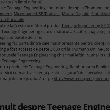
viste (în limbi diferite).
se Teenage Engineering sunt mărci de top la Thomann, pe l
mplere
,
Microfoane USB/Podcast
,
Mixere Digitale
,
Sintetizat
-uri Portabile
.
l de faţă este următorul produs
Teenage Engineering EP-13
e Teenage Engineering este următorul articol
Teenage Engin
deja cumpărate de la noi.
ing fac parte dintre cele mai interesante pentru clienţii no
g a fost accesat de peste 3.000 ori la Thomann Online-Store
rodusele Teenage Engineering chiar mai ieftin! Numai în ult
e Teenage Engineering.
u produsele Teenage Engineering, Rambursarea Banilor în 
ervicii cum ar fi asistenţa pe site asigurată de specialişti cali
formații despre producător pe
http://www.teenageengineerin
mult despre Teenage Engine