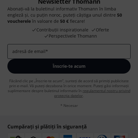
Newsletter Thomann
Abonați-vă la buletinul informativ Thomann în limba
engleză și, cu puțin noroc, puteți câștiga unul dintre
50
voucherele
în valoare de
50 €
fiecare!
Contribuții inspiraționale
Oferte
Perspectivele Thomann
adresă de email
*
Înscrie-te acum
Făcând clic pe „Înscrie-te acum”, sunteți de acord să primiți publicitate
prin e-mail. Vă puteți dezabona în orice moment. Puteți găsi informații
suplimentare despre buletinul informativ în
regulamentul nostru privind
protecția datelor
.
* Necesar
Cumpărați și plătiți în siguranță