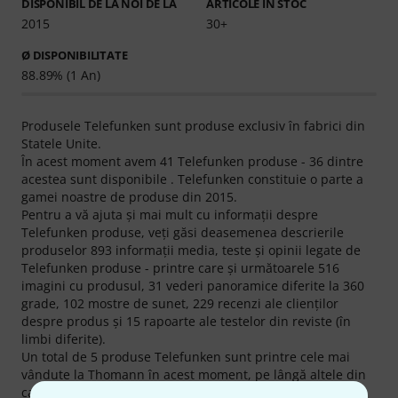
DISPONIBIL DE LA NOI DE LA
ARTICOLE ÎN STOC
2015
30+
Ø DISPONIBILITATE
88.89% (1 An)
Produsele Telefunken sunt produse exclusiv în fabrici din
Statele Unite.
În acest moment avem 41 Telefunken produse - 36 dintre
acestea sunt disponibile . Telefunken constituie o parte a
gamei noastre de produse din 2015.
Pentru a vă ajuta şi mai mult cu informaţii despre
Telefunken produse, veţi găsi deasemenea descrierile
produselor 893 informaţii media, teste şi opinii legate de
Telefunken produse - printre care şi următoarele 516
imagini cu produsul, 31 vederi panoramice diferite la 360
grade, 102 mostre de sunet, 229 recenzi ale clienţilor
despre produs şi 15 rapoarte ale testelor din reviste (în
limbi diferite).
Un total de 5 produse Telefunken sunt printre cele mai
vândute la Thomann în acest moment, pe lângă altele din
categoriile următoare
Microfoane Universale (Dinamice)
,