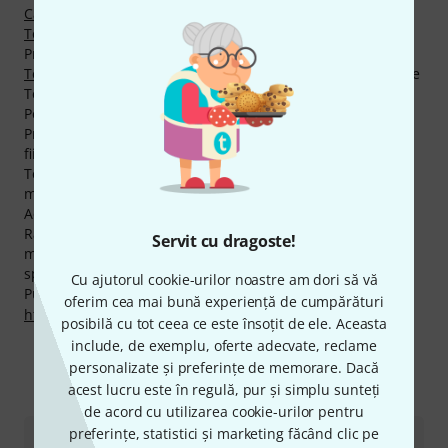
Capsule
,
Seturi de Microfoane pt. Tobe
şi
Microfoane pt.
Tobă Mică
.
Prima alegere în momentul de faţă este următorul produs
Telefunken M80 Standard
. Hit-ul absolut printre produsele
Telefunken este următorul articol
Telefunken M80 Black
.
Peste 1.000 de bucăţi au fost deja cumpărate de la noi.
Produsele Telefunken sunt apreciate de clienţii noştri ca
fiind deosebit de bune! Cu o medie de 4.9 stele din cinci
Telefunken este apreciată semnificativ mai mult decât
marea majoritate a mărcilor.
Acordăm deasemenea pentru produsele Telefunken,
Rambursarea Banilor în 30 de Zile, 3 ani garanţie cât şi
Servit cu dragoste!
multe alte servicii cum ar fi asistenţa pe site asigurată de
specialişti calificaţi,etc.
Cu ajutorul cookie-urilor noastre am dori să vă
Puteți găsi mai multe informații despre producător pe
oferim cea mai bună experiență de cumpărături
http://www.telefunken-elektroakustik.com
posibilă cu tot ceea ce este însoțit de ele. Aceasta
include, de exemplu, oferte adecvate, reclame
personalizate și preferințe de memorare. Dacă
acest lucru este în regulă, pur și simplu sunteți
Ne puteți contacta astfel
de acord cu utilizarea cookie-urilor pentru
preferințe, statistici și marketing făcând clic pe