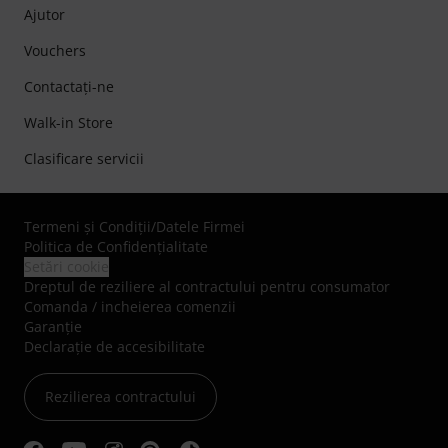
Ajutor
Vouchers
Contactaţi-ne
Walk-in Store
Clasificare servicii
Termeni şi Condiţii
/
Datele Firmei
Politica de Confidenţialitate
Setări cookie
Dreptul de reziliere al contractului pentru consumator
Comanda / incheierea comenzii
Garanție
Declarație de accesibilitate
Rezilierea contractului