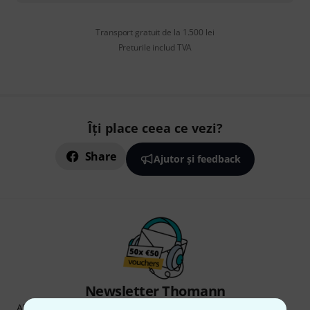
Transport gratuit de la 1.500 lei
Preturile includ TVA
Îți place ceea ce vezi?
Share
Ajutor și feedback
Newsletter Thomann
Abonați-vă la buletinul informativ Thomann în limba