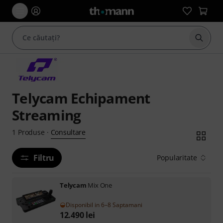
Începe
Telycam Echipament
Streaming
Consultare
1
Produse
·
Filtru
Popularitate
Telycam
Mix One
Disponibil in 6–8 Saptamani
12.490
lei