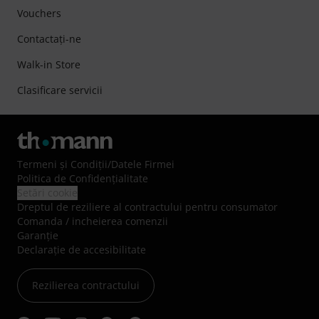
Vouchers
Contactaţi-ne
Walk-in Store
Clasificare servicii
Termeni şi Condiţii
/
Datele Firmei
Politica de Confidenţialitate
Setări cookie
Dreptul de reziliere al contractului pentru consumator
Comanda / incheierea comenzii
Garanție
Declarație de accesibilitate
Rezilierea contractului