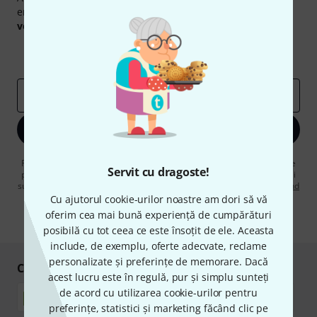
engleză și, cu puțin noroc, puteți câștiga unul dintre
50
voucherele
în valoare de
50 €
fiecare!
Contribuții inspiraționale
Oferte
Perspectivele Thomann
adresă de email
*
Înscrie-te acum
Făcând clic pe „Înscrie-te acum”, sunteți de acord să primiți publicitate
Servit cu dragoste!
prin e-mail. Vă puteți dezabona în orice moment. Puteți găsi informații
suplimentare despre buletinul informativ în
regulamentul nostru privind
protecția datelor
.
Cu ajutorul cookie-urilor noastre am dori să vă
oferim cea mai bună experiență de cumpărături
* Necesar
posibilă cu tot ceea ce este însoțit de ele. Aceasta
include, de exemplu, oferte adecvate, reclame
personalizate și preferințe de memorare. Dacă
Cumpărați și plătiți în siguranță
acest lucru este în regulă, pur și simplu sunteți
de acord cu utilizarea cookie-urilor pentru
preferințe, statistici și marketing făcând clic pe