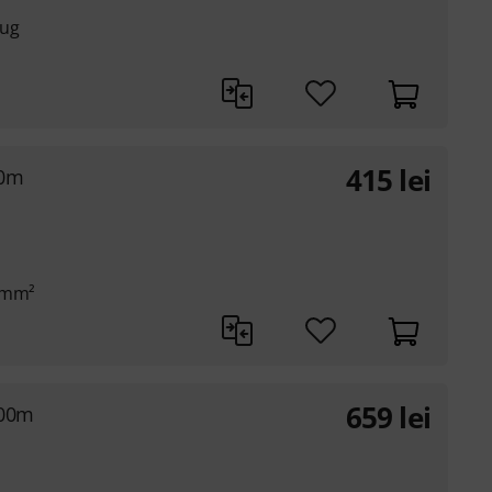
lug
415
lei
50m
2 mm²
659
lei
100m