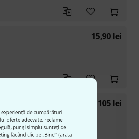
15,90
lei
105
lei
ă experiență de cumpărături
plu, oferte adecvate, reclame
o cables
gulă, pur și simplu sunteți de
ting făcând clic pe „Bine!” (
arata
trol lines