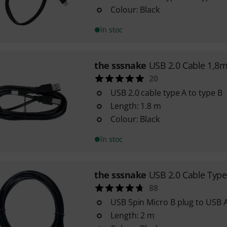
Colour: Black
în stoc
the sssnake
USB 2.0 Cable 1,8
20
USB 2.0 cable type A to type B
Length: 1.8 m
Colour: Black
în stoc
the sssnake
USB 2.0 Cable Typ
88
USB 5pin Micro B plug to USB 
Length: 2 m