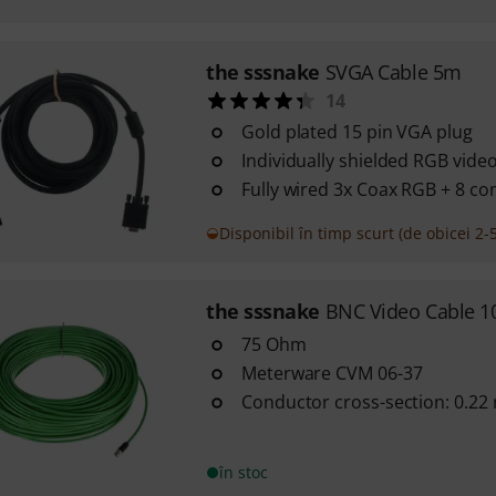
the sssnake
SVGA Cable 5m
14
Gold plated 15 pin VGA plug
Individually shielded RGB vide
Fully wired 3x Coax RGB + 8 con
Disponibil în timp scurt (de obicei 2-5
the sssnake
BNC Video Cable 1
75 Ohm
Meterware CVM 06-37
Conductor cross-section: 0.2
în stoc