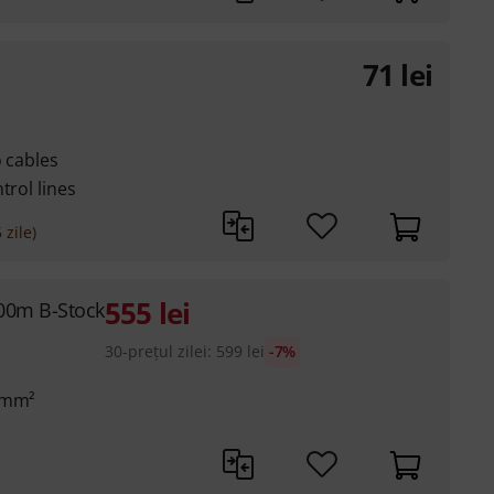
71
lei
o cables
trol lines
 zile)
555
lei
00m B-Stock
30-prețul zilei
:
599
lei
-7%
2 mm²