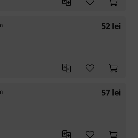
52
lei
2m
57
lei
3m