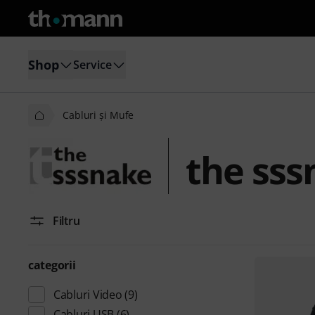
Shop
Service
Cabluri şi Mufe
the sss
Filtru
categorii
Cabluri Video
(9)
Cabluri USB
(6)