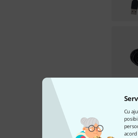
Serv
Cu aju
posibi
person
acord 