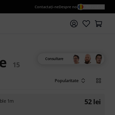
Contactaţi-ne
Despre noi
RO / LEI
peți căutarea cu termenul de căutare {searchTerm}
fe
Consultare
15
Popularitate
52
lei
able 1m