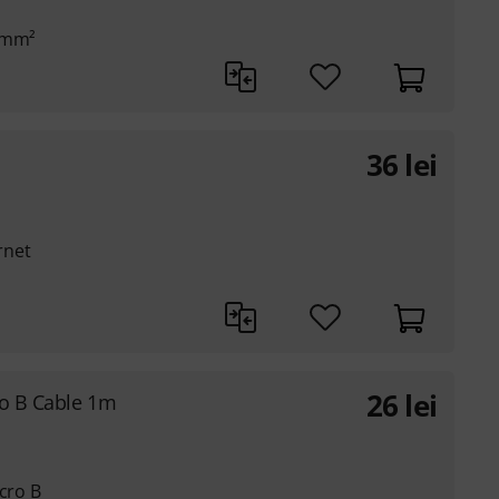
2 mm²
36
lei
rnet
26
lei
ro B Cable 1m
icro B