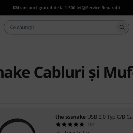
transport gratuit de la 1.500 lei
Service Reparații
Înce
nake Cabluri şi Mu
the sssnake
USB 2.0 Typ C/B C
101
Length: 1 m