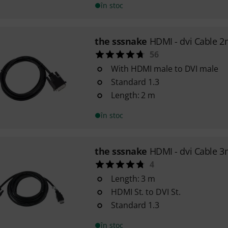
în stoc
the sssnake
HDMI - dvi Cable 
56
With HDMI male to DVI male
Standard 1.3
Length: 2 m
în stoc
the sssnake
HDMI - dvi Cable 
4
Length: 3 m
HDMI St. to DVI St.
Standard 1.3
în stoc