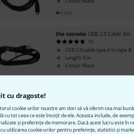
Colour: Black
în stoc
the sssnake
USB 2.0 Cable 3m
16
USB 2.0 cable type A to type B
Length: 3 m
Colour: Black
Disponibil in 1–2 Saptamani
it cu dragoste!
the sssnake
SVGA Cable 10m
11
torul cookie-urilor noastre am dori să vă oferim cea mai bun
Gold plated 15 pin VGA plug
lă cu tot ceea ce este însoțit de ele. Aceasta include, de exem
Individually shielded RGB vide
alizate și preferințe de memorare. Dacă acest lucru este în re
cu utilizarea cookie-urilor pentru preferințe, statistici și marke
Fully wired 3x Coax RGB + 8 con