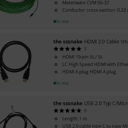
Meterware CVM 06-37
Conductor cross-section: 0.2
în stoc
the sssnake
HDMI 2.0 Cable 1m
5
HDMI 19-pin St./ St.
LC High Speed HDMI with Ethe
HDMI A plug HDMI A plug
în stoc
the sssnake
USB 2.0 Typ C/Mic
9
Length: 1 m
USB 2.0 cable type C to type M