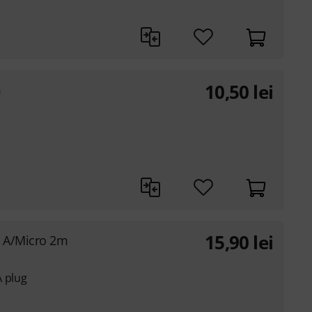
10,50
lei
m
15,90
lei
e A/Micro 2m
A plug