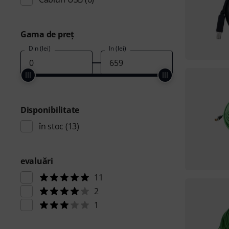
Gama de preţ
Din (lei)
În (lei)
Disponibilitate
în stoc
(13)
evaluări
11
2
1