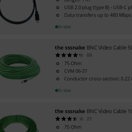
USB 2.0 plug (type B) - USB-C p
Data transfers up to 480 Mbps
în stoc
the sssnake
BNC Video Cable 
69
75 Ohm
CVM 06-37
Conductor cross-section: 0.2
în stoc
the sssnake
BNC Video Cable 
21
75 Ohm