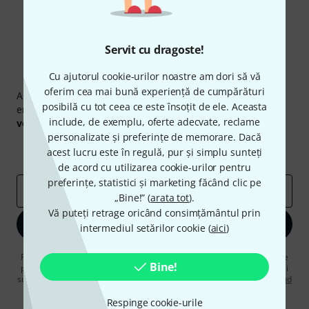
Servit cu dragoste!
Cu ajutorul cookie-urilor noastre am dori să vă
Newsletter Thomann
oferim cea mai bună experiență de cumpărături
Abonați-vă la buletinul informativ Thomann în limba
posibilă cu tot ceea ce este însoțit de ele. Aceasta
engleză și, cu puțin noroc, puteți câștiga unul dintre
50
include, de exemplu, oferte adecvate, reclame
voucherele
în valoare de
50 €
fiecare!
personalizate și preferințe de memorare. Dacă
Contribuții inspiraționale
Oferte
acest lucru este în regulă, pur și simplu sunteți
Perspectivele Thomann
de acord cu utilizarea cookie-urilor pentru
preferințe, statistici și marketing făcând clic pe
adresă de email
*
„Bine!” (
arata tot
).
Vă puteți retrage oricând consimțământul prin
Înscrie-te acum
intermediul setărilor cookie (
aici
)
Făcând clic pe „Înscrie-te acum”, sunteți de acord să primiți publicitate
Bine!
prin e-mail. Vă puteți dezabona în orice moment. Puteți găsi informații
suplimentare despre buletinul informativ în
regulamentul nostru privind
protecția datelor
.
Respinge cookie-urile