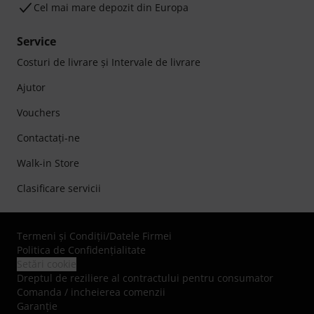
Cel mai mare depozit din Europa
Service
Costuri de livrare şi Intervale de livrare
Ajutor
Vouchers
Contactaţi-ne
Walk-in Store
Clasificare servicii
Termeni şi Condiţii
/
Datele Firmei
Politica de Confidenţialitate
Setări cookie
Dreptul de reziliere al contractului pentru consumator
Comanda / incheierea comenzii
Garanție