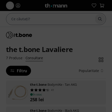
Începe
the t.bone Lavaliere
Consultare
7
Produse
·
Filtru
Popularitate
the t.bone
BodymiKe - Tan AKG
41
în stoc
258
lei
the t.bone
BodymiKe - Black AKG