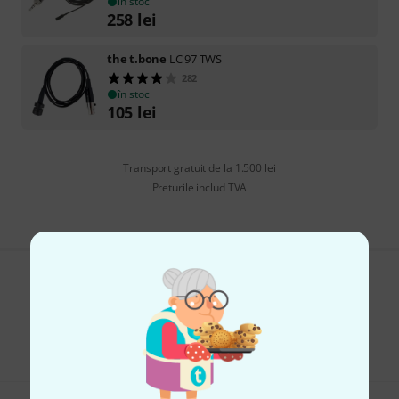
în stoc
258
lei
the t.bone
LC 97 TWS
282
în stoc
105
lei
Transport gratuit de la 1.500 lei
Preturile includ TVA
Îți place ceea ce vezi?
Share
Ajutor și feedback