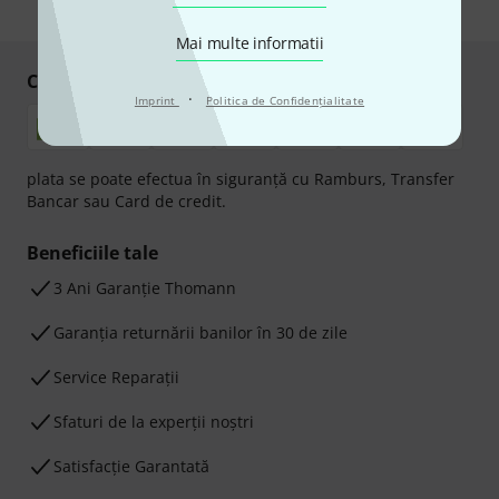
* Necesar
Mai multe informatii
Cumpărați și plătiți în siguranță
·
Imprint
Politica de Confidenţialitate
plata se poate efectua în siguranță cu Ramburs, Transfer
Bancar sau Card de credit.
Beneficiile tale
3 Ani Garanție Thomann
Garanţia returnării banilor în 30 de zile
Service Reparații
Sfaturi de la experții noștri
Satisfacție Garantată