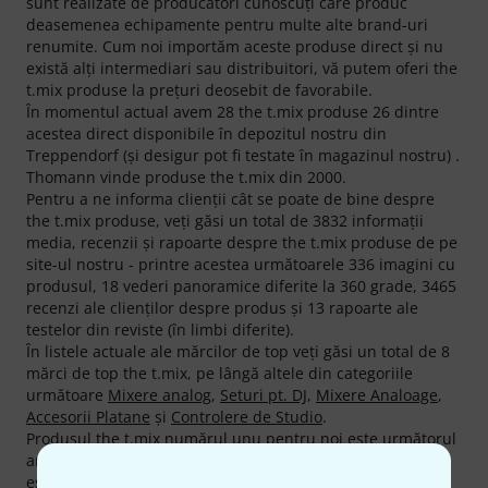
sunt realizate de producători cunoscuţi care produc
deasemenea echipamente pentru multe alte brand-uri
renumite. Cum noi importăm aceste produse direct şi nu
există alţi intermediari sau distribuitori, vă putem oferi the
t.mix produse la preţuri deosebit de favorabile.
În momentul actual avem 28 the t.mix produse 26 dintre
acestea direct disponibile în depozitul nostru din
Treppendorf (şi desigur pot fi testate în magazinul nostru) .
Thomann vinde produse the t.mix din 2000.
Pentru a ne informa clienţii cât se poate de bine despre
the t.mix produse, veţi găsi un total de 3832 informaţii
media, recenzii şi rapoarte despre the t.mix produse de pe
site-ul nostru - printre acestea următoarele 336 imagini cu
produsul, 18 vederi panoramice diferite la 360 grade, 3465
recenzi ale clienţilor despre produs şi 13 rapoarte ale
testelor din reviste (în limbi diferite).
În listele actuale ale mărcilor de top veţi găsi un total de 8
mărci de top the t.mix, pe lângă altele din categoriile
următoare
Mixere analog
,
Seturi pt. DJ
,
Mixere Analoage
,
Accesorii Platane
şi
Controlere de Studio
.
Produsul the t.mix numărul unu pentru noi este următorul
articol
the t.mix mix 802
. Un favorit al tuturor timpurilor
este următorul articol
the t.mix xmix 1402 FXMP USB
, din