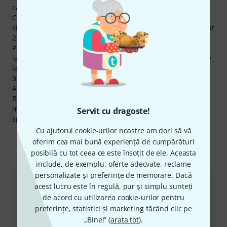
care am vândut peste 5.000 de bucăţi până acum.
Cu o excelentă rată a disponibilităţii de 98% the t.mix se
situează în top 10 printre mărcile noastre. În acest moment
26 din produsele the t.mix sunt imediat disponibile.
Produsele the t.mix fac parte dintre cele mai vizionate de
la Thomann Online-Store. În ultima lună fiecare produs de
la acest producător a fost vizualizat cu o medie de peste
3.000 de ori.
Acordăm deasemenea pentru produsele the t.mix,
Rambursarea Banilor în 30 de Zile, 3 ani garanţie cât şi
multe alte servicii cum ar fi asistenţa pe site asigurată de
Servit cu dragoste!
specialişti calificaţi,etc.
Cu ajutorul cookie-urilor noastre am dori să vă
oferim cea mai bună experiență de cumpărături
posibilă cu tot ceea ce este însoțit de ele. Aceasta
Ne puteți contacta astfel
include, de exemplu, oferte adecvate, reclame
personalizate și preferințe de memorare. Dacă
acest lucru este în regulă, pur și simplu sunteți
Serviciul Clienți România
de acord cu utilizarea cookie-urilor pentru
preferințe, statistici și marketing făcând clic pe
„Bine!” (
arata tot
).