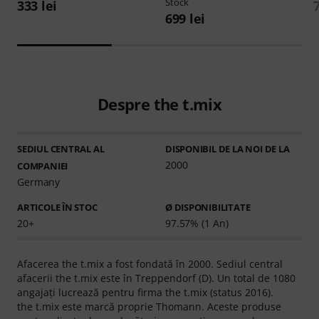
Stock
333 lei
699 lei
Despre the t.mix
SEDIUL CENTRAL AL
DISPONIBIL DE LA NOI DE LA
2000
COMPANIEI
Germany
ARTICOLE ÎN STOC
Ø DISPONIBILITATE
20+
97.57% (1 An)
Afacerea the t.mix a fost fondată în 2000. Sediul central
afacerii the t.mix este în Treppendorf (D). Un total de 1080
angajaţi lucrează pentru firma the t.mix (status 2016).
the t.mix este marcă proprie Thomann. Aceste produse