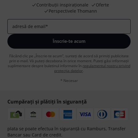
Contribuții inspiraționale
Oferte
Perspectivele Thomann
adresă de email
*
Înscrie-te acum
Făcând clic pe „Înscrie-te acum”, sunteți de acord să primiți publicitate
prin e-mail. Vă puteți dezabona în orice moment. Puteți găsi informații
suplimentare despre buletinul informativ în
regulamentul nostru privind
protecția datelor
.
* Necesar
Cumpărați și plătiți în siguranță
plata se poate efectua în siguranță cu Ramburs, Transfer
Bancar sau Card de credit.