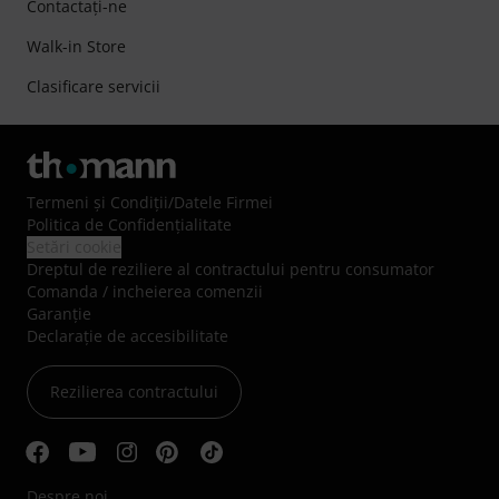
Contactaţi-ne
Walk-in Store
Clasificare servicii
Termeni şi Condiţii
/
Datele Firmei
Politica de Confidenţialitate
Setări cookie
Dreptul de reziliere al contractului pentru consumator
Comanda / incheierea comenzii
Garanție
Declarație de accesibilitate
Rezilierea contractului
Despre noi