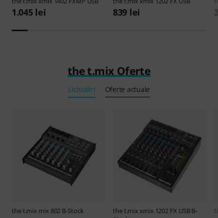
the t.mix
xmix 1402 FXMP USB
the t.mix
xmix 1202 FX USB
t
1.045 lei
839 lei
the t.mix Oferte
Lichidări
Oferte actuale
the t.mix
mix 802 B-Stock
the t.mix
xmix 1202 FX USB B-
t