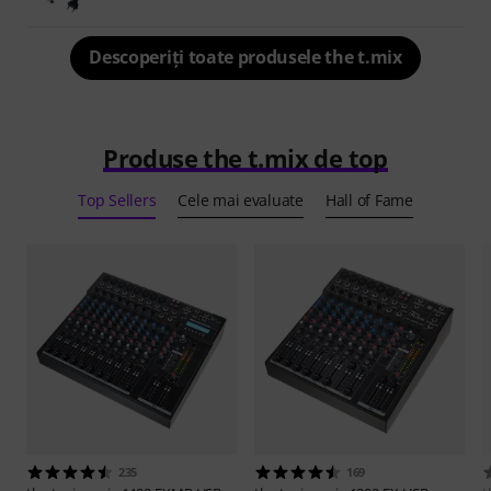
Descoperiți toate produsele the t.mix
Produse the t.mix de top
Top Sellers
Cele mai evaluate
Hall of Fame
235
169