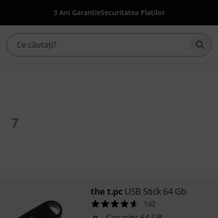
3 Ani Garanție
Securitatea Plaților
Înce
7
the t.pc
USB Stick 64 Gb
142
Capacity: 64 GB