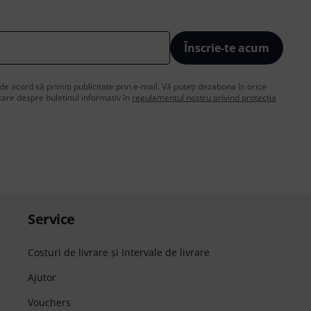
Înscrie-te acum
de acord să primiți publicitate prin e-mail. Vă puteți dezabona în orice
are despre buletinul informativ în
regulamentul nostru privind protecția
Service
Costuri de livrare şi Intervale de livrare
Ajutor
Vouchers