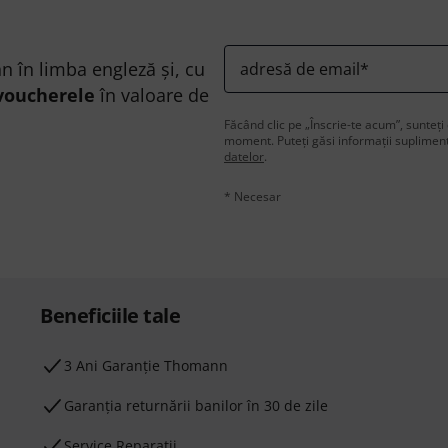
n în limba engleză și, cu
adresă de email
*
voucherele
în valoare de
Făcând clic pe „Înscrie-te acum”, sunteți 
moment. Puteți găsi informații supliment
datelor
.
* Necesar
Beneficiile tale
3 Ani Garanție Thomann
Garanţia returnării banilor în 30 de zile
Service Reparații