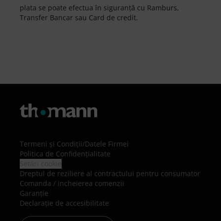
plata se poate efectua în siguranță cu Ramburs,
Transfer Bancar sau Card de credit.
Termeni şi Condiţii
/
Datele Firmei
Politica de Confidenţialitate
Setări cookie
Dreptul de reziliere al contractului pentru consumator
Comanda / incheierea comenzii
Garanție
Declarație de accesibilitate