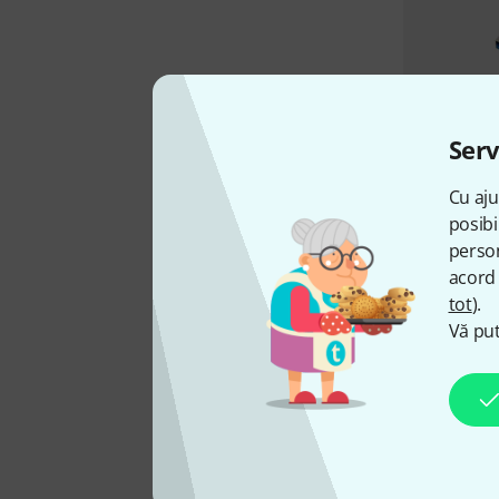
Serv
Cu aju
posibi
person
acord 
tot
).
Vă put