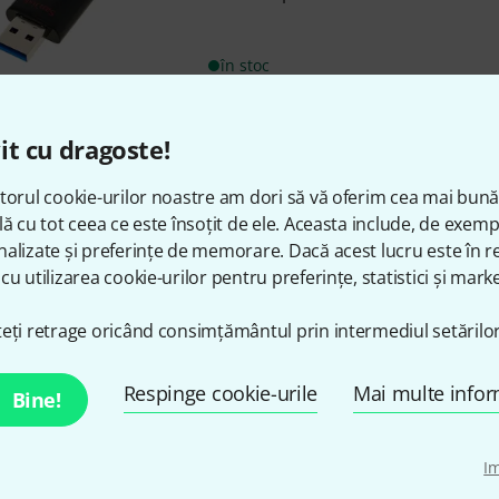
în stoc
the t.pc
USB 3.0 Stick 16 GB
it cu dragoste!
104
torul cookie-urilor noastre am dori să vă oferim cea mai bun
16 GB
lă cu tot ceea ce este însoțit de ele. Aceasta include, de exem
Compatible with USB 2.0
alizate și preferințe de memorare. Dacă acest lucru este în re
cu utilizarea cookie-urilor pentru preferințe, statistici și marke
în stoc
eți retrage oricând consimțământul prin intermediul setărilor
the t.pc
Compact Flash CF Adapt
Respinge cookie-urile
Mai multe infor
Bine!
105
For Compact Flash type 1
I
Ideal for reading and writing b