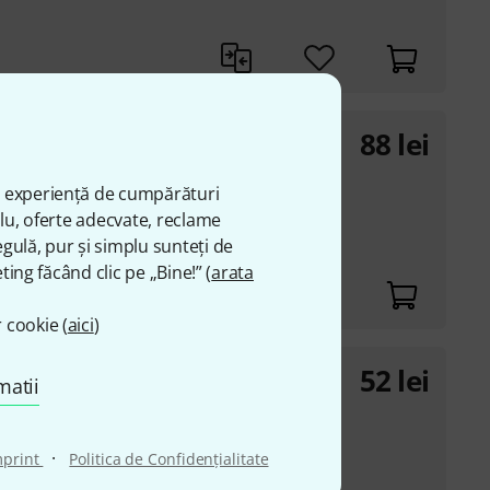
88
lei
ă experiență de cumpărături
plu, oferte adecvate, reclame
gulă, pur și simplu sunteți de
ting făcând clic pe „Bine!” (
arata
 cookie (
aici
)
52
lei
er
matii
·
mprint
Politica de Confidenţialitate
y CF card in laptop