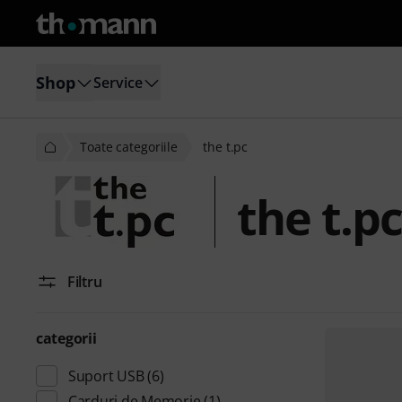
Shop
Service
Toate categoriile
the t.pc
the t.pc
Filtru
categorii
Suport USB
(6)
Carduri de Memorie
(1)