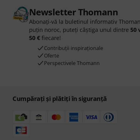
Newsletter Thomann
Abonați-vă la buletinul informativ Thoman
puțin noroc, puteți câștiga unul dintre
50 
50 €
fiecare!
Contribuții inspiraționale
Oferte
Perspectivele Thomann
Cumpărați și plătiți în siguranță