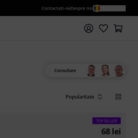
Contactaţi-ne
Despre noi
RO / LEI
peți căutarea cu termenul de căutare {searchTerm}
Consultare
Popularitate
TOP SELLER
68
lei