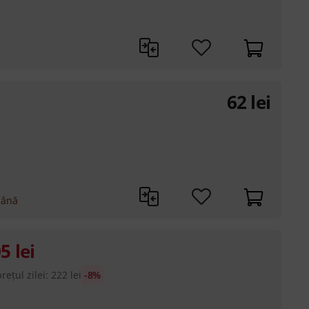
62
lei
mână
05
lei
rețul zilei
:
222
lei
-8%