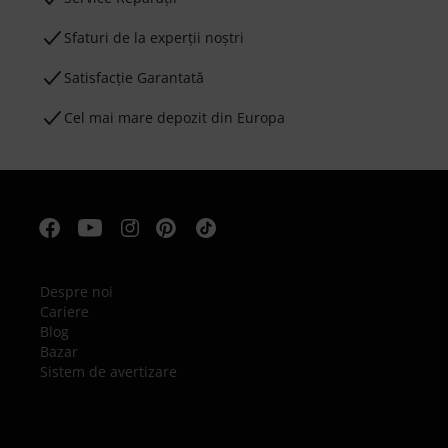
Sfaturi de la experții noștri
Satisfacție Garantată
Cel mai mare depozit din Europa
Despre noi
Cariere
Blog
Bazar
Sistem de avertizare