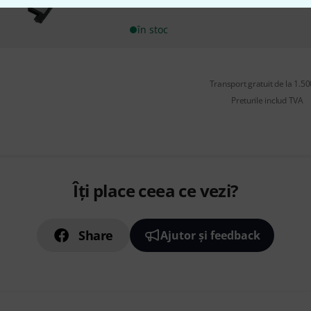
în stoc
Transport gratuit de la 1.500
Preturile includ TVA
Îți place ceea ce vezi?
Share
Ajutor și feedback