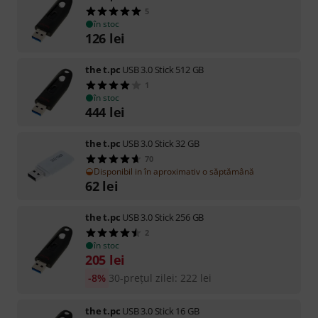
5
în stoc
126
lei
the t.pc
USB 3.0 Stick 512 GB
1
în stoc
444
lei
the t.pc
USB 3.0 Stick 32 GB
70
Disponibil in în aproximativ o săptămână
62
lei
the t.pc
USB 3.0 Stick 256 GB
2
în stoc
205
lei
-8%
30-prețul zilei
:
222
lei
the t.pc
USB 3.0 Stick 16 GB