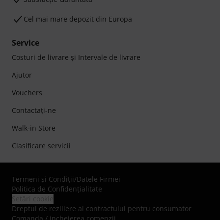
Cel mai mare depozit din Europa
Service
Costuri de livrare şi Intervale de livrare
Ajutor
Vouchers
Contactaţi-ne
Walk-in Store
Clasificare servicii
Termeni şi Condiţii
/
Datele Firmei
Politica de Confidenţialitate
Setări cookie
Dreptul de reziliere al contractului pentru consumator
Comanda / incheierea comenzii