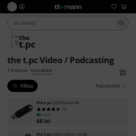
Începe
the t.pc Video / Podcasting
Consultare
7
Produse
·
Filtru
Popularitate
the t.pc
USB Stick 64 Gb
142
în stoc
68
lei
the t.pc
USB 3.0 Stick 128 GB