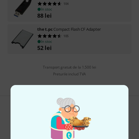
104
în stoc
88
lei
the t.pc
Compact Flash CF Adapter
105
în stoc
52
lei
Transport gratuit de la 1.500 lei
Preturile includ TVA
Îți place ceea ce vezi?
Share
Ajutor și feedback