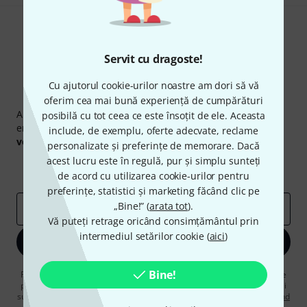
Servit cu dragoste!
Cu ajutorul cookie-urilor noastre am dori să vă
Newsletter Thomann
oferim cea mai bună experiență de cumpărături
Abonați-vă la buletinul informativ Thomann în limba
posibilă cu tot ceea ce este însoțit de ele. Aceasta
engleză și, cu puțin noroc, puteți câștiga unul dintre
50
include, de exemplu, oferte adecvate, reclame
voucherele
în valoare de
50 €
fiecare!
personalizate și preferințe de memorare. Dacă
acest lucru este în regulă, pur și simplu sunteți
Contribuții inspiraționale
Oferte
Perspectivele Thomann
de acord cu utilizarea cookie-urilor pentru
preferințe, statistici și marketing făcând clic pe
„Bine!” (
arata tot
).
adresă de email
*
Vă puteți retrage oricând consimțământul prin
intermediul setărilor cookie (
aici
)
Înscrie-te acum
Bine!
Făcând clic pe „Înscrie-te acum”, sunteți de acord să primiți publicitate
prin e-mail. Vă puteți dezabona în orice moment. Puteți găsi informații
suplimentare despre buletinul informativ în
regulamentul nostru privind