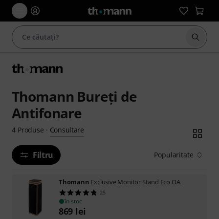
Începe
Thomann Bureţi de
Antifonare
Consultare
4
Produse
·
Filtru
Popularitate
Thomann
Exclusive Monitor Stand Eco OA
25
în stoc
869
lei