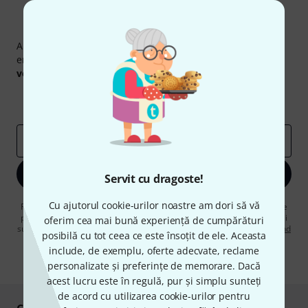
Newsletter Thomann
Abonați-vă la buletinul informativ Thomann în limba
engleză și, cu puțin noroc, puteți câștiga unul dintre
50
voucherele
în valoare de
50 €
fiecare!
Contribuții inspiraționale
Oferte
Perspectivele Thomann
adresă de email
*
Înscrie-te acum
Servit cu dragoste!
Cu ajutorul cookie-urilor noastre am dori să vă
Făcând clic pe „Înscrie-te acum”, sunteți de acord să primiți publicitate
prin e-mail. Vă puteți dezabona în orice moment. Puteți găsi informații
oferim cea mai bună experiență de cumpărături
suplimentare despre buletinul informativ în
regulamentul nostru privind
posibilă cu tot ceea ce este însoțit de ele. Aceasta
protecția datelor
.
include, de exemplu, oferte adecvate, reclame
* Necesar
personalizate și preferințe de memorare. Dacă
acest lucru este în regulă, pur și simplu sunteți
de acord cu utilizarea cookie-urilor pentru