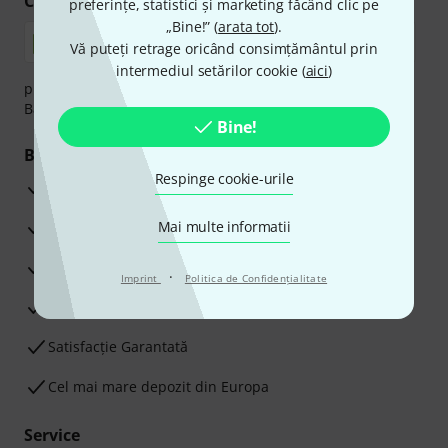
Cumpărați și plătiți în siguranță
preferințe, statistici și marketing făcând clic pe
„Bine!” (
arata tot
).
Vă puteți retrage oricând consimțământul prin
intermediul setărilor cookie (
aici
)
plata se poate efectua în siguranță cu Ramburs, Transfer
Bancar sau Card de credit.
Bine!
Beneficiile tale
Respinge cookie-urile
3 Ani Garanție Thomann
Garanţia returnării banilor în 30 de zile
Mai multe informatii
Service Reparații
·
Imprint
Politica de Confidenţialitate
Sfaturi de la experții noștri
Satisfacție Garantată
Cel mai mare depozit din Europa
Service