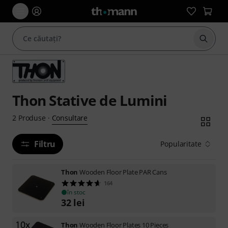
Începe
Thon Stative de Lumini
Consultare
2
Produse
·
Filtru
Popularitate
Thon
Wooden Floor Plate PAR Cans
164
în stoc
32
lei
Thon
Wooden Floor Plates 10 Pieces