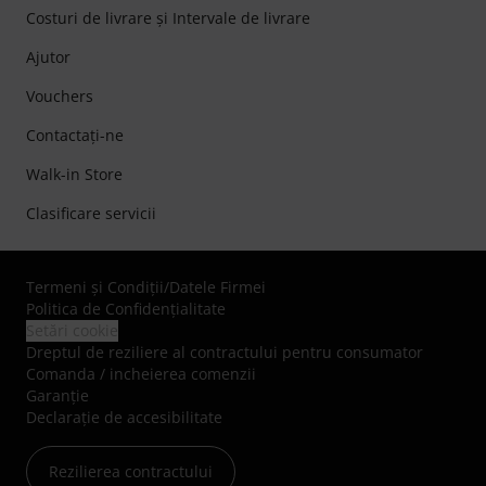
Costuri de livrare şi Intervale de livrare
Ajutor
Vouchers
Contactaţi-ne
Walk-in Store
Clasificare servicii
Termeni şi Condiţii
/
Datele Firmei
Politica de Confidenţialitate
Setări cookie
Dreptul de reziliere al contractului pentru consumator
Comanda / incheierea comenzii
Garanție
Declarație de accesibilitate
Rezilierea contractului