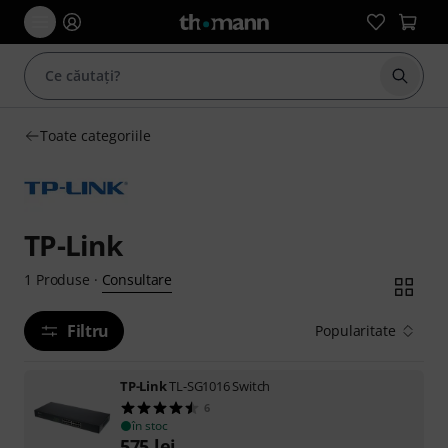
Începe
Toate categoriile
TP-Link
Consultare
1
Produse
·
Filtru
Popularitate
TP-Link
TL-SG1016 Switch
6
în stoc
575
lei