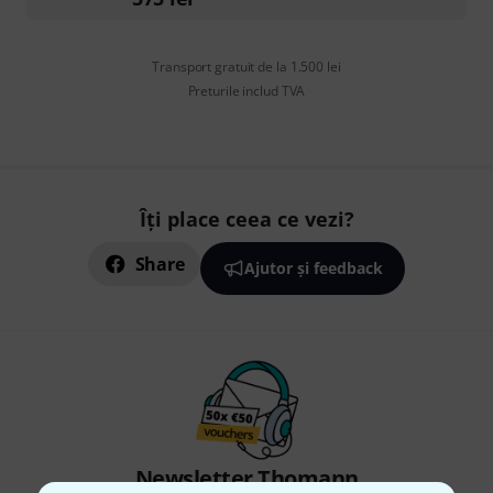
Transport gratuit de la 1.500 lei
Preturile includ TVA
Îți place ceea ce vezi?
Share
Ajutor și feedback
Newsletter Thomann