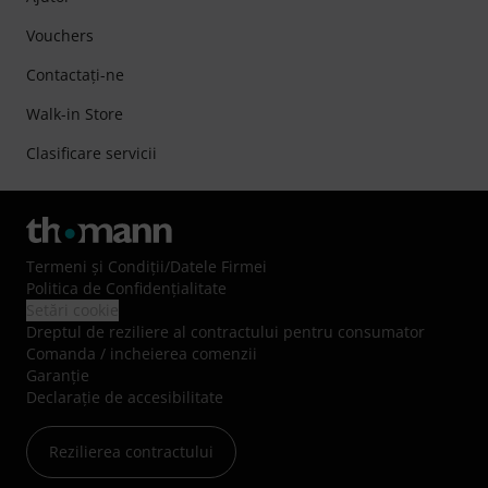
Vouchers
Contactaţi-ne
Walk-in Store
Clasificare servicii
Termeni şi Condiţii
/
Datele Firmei
Politica de Confidenţialitate
Setări cookie
Dreptul de reziliere al contractului pentru consumator
Comanda / incheierea comenzii
Garanție
Declarație de accesibilitate
Rezilierea contractului