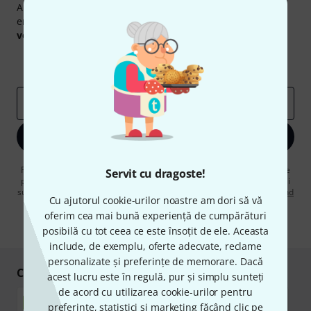
Abonați-vă la buletinul informativ Thomann în limba
engleză și, cu puțin noroc, puteți câștiga unul dintre
50
voucherele
în valoare de
50 €
fiecare!
Contribuții inspiraționale
Oferte
Perspectivele Thomann
adresă de email
*
Înscrie-te acum
Făcând clic pe „Înscrie-te acum”, sunteți de acord să primiți publicitate
Servit cu dragoste!
prin e-mail. Vă puteți dezabona în orice moment. Puteți găsi informații
suplimentare despre buletinul informativ în
regulamentul nostru privind
Cu ajutorul cookie-urilor noastre am dori să vă
protecția datelor
.
oferim cea mai bună experiență de cumpărături
* Necesar
posibilă cu tot ceea ce este însoțit de ele. Aceasta
include, de exemplu, oferte adecvate, reclame
personalizate și preferințe de memorare. Dacă
Cumpărați și plătiți în siguranță
acest lucru este în regulă, pur și simplu sunteți
de acord cu utilizarea cookie-urilor pentru
preferințe, statistici și marketing făcând clic pe