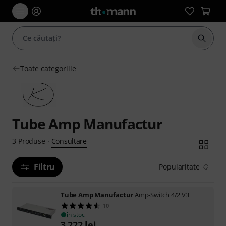
Începe
Toate categoriile
Tube Amp Manufactur
Consultare
3
Produse
·
Filtru
Popularitate
Tube Amp Manufactur
Amp-Switch 4/2 V3
10
în stoc
3.222
lei