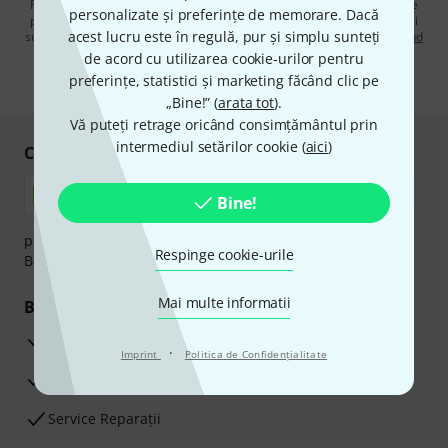
Făcând clic pe „Înscrie-te acum”, sunteți de acord să primiți publicitate
personalizate și preferințe de memorare. Dacă
prin e-mail. Vă puteți dezabona în orice moment. Puteți găsi informații
acest lucru este în regulă, pur și simplu sunteți
suplimentare despre buletinul informativ în
regulamentul nostru privind
protecția datelor
.
de acord cu utilizarea cookie-urilor pentru
preferințe, statistici și marketing făcând clic pe
* Necesar
„Bine!” (
arata tot
).
Vă puteți retrage oricând consimțământul prin
intermediul setărilor cookie (
aici
)
Cumpărați și plătiți în siguranță
Bine!
plata se poate efectua în siguranță cu Ramburs, Transfer
Respinge cookie-urile
Bancar sau Card de credit.
Mai multe informatii
Beneficiile tale
3 Ani Garanție Thomann
·
Imprint
Politica de Confidenţialitate
Garanţia returnării banilor în 30 de zile
Service Reparații