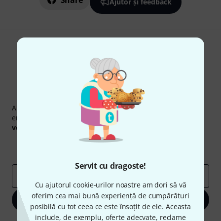
Share
Ajutor și feedback
Newsletter Thomann
Abonați-vă la buletinul informativ Thomann în limba
engleză și, cu puțin noroc, puteți câștiga unul dintre
50
voucherele
în valoare de
50 €
fiecare!
Contribuții inspiraționale
Oferte
Perspectivele Thomann
Servit cu dragoste!
adresă de email
*
Cu ajutorul cookie-urilor noastre am dori să vă
oferim cea mai bună experiență de cumpărături
Înscrie-te acum
posibilă cu tot ceea ce este însoțit de ele. Aceasta
include, de exemplu, oferte adecvate, reclame