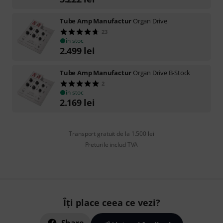
Tube Amp Manufactur
Organ Drive
23
în stoc
2.499
lei
Tube Amp Manufactur
Organ Drive B-Stock
2
în stoc
2.169
lei
Transport gratuit de la 1.500 lei
Preturile includ TVA
Îți place ceea ce vezi?