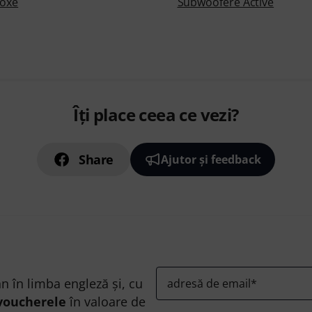
Boxe
Subwoofere Active
Îți place ceea ce vezi?
Share
Ajutor și feedback
n în limba engleză și, cu
adresă de email
*
voucherele
în valoare de