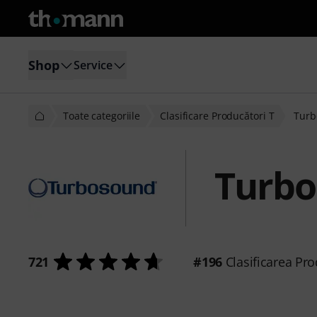
Shop
Service
Toate categoriile
Clasificare Producători T
Turb
Turb
721
#196
Clasificarea Pro