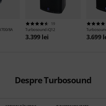
19
W700/8A
Turbosound
iQ12
Turbosou
3.399 lei
3.699 l
Despre Turbosound