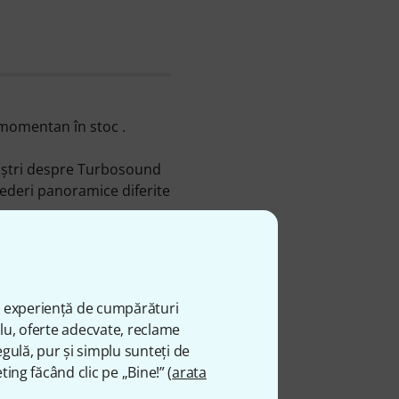
momentan în stoc .
noştri despre Turbosound
ederi panoramice diferite
egoriile următoare
Difuzor
8A
. Acest articol a fost
ă experiență de cumpărături
eastă perioadă şi oferim
plu, oferte adecvate, reclame
gulă, pur și simplu sunteți de
ting făcând clic pe „Bine!” (
arata