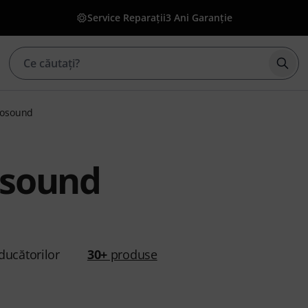
Service Reparații
3 Ani Garanție
Înce
osound
osound
ducătorilor
30+
produse