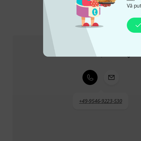
Vă put
Serviciul Clienți România
+49-9546-9223-530