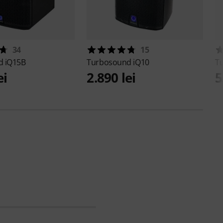
34
15
nd
iQ15B
Turbosound
iQ10
T
ei
2.890 lei
5