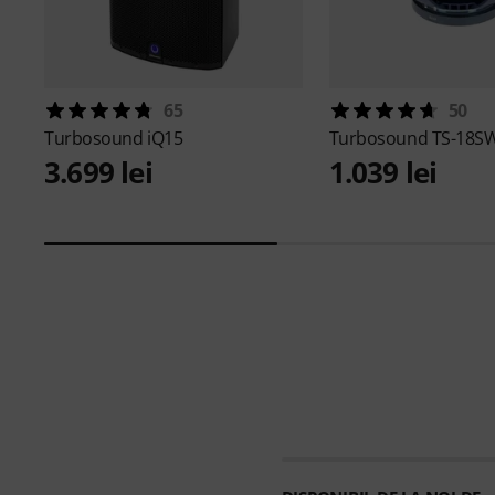
65
50
Turbosound
iQ15
Turbosound
TS-18S
3.699 lei
1.039 lei