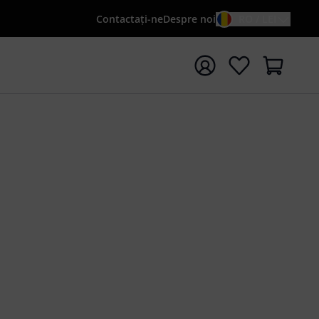
Contactaţi-ne
Despre noi
RO / LEI
peți căutarea cu termenul de căutare {searchTerm}