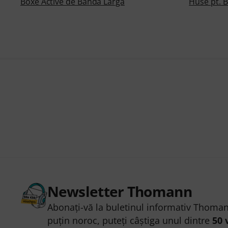
Boxe Active de Bandă Largă
Huse pt. 
Newsletter Thomann
Abonați-vă la buletinul informativ Thoman
puțin noroc, puteți câștiga unul dintre
50 