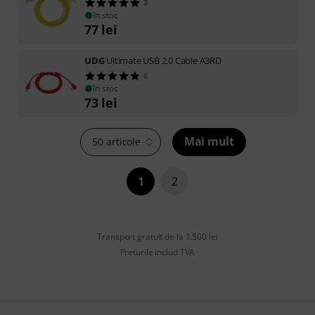
3
în stoc
77
lei
UDG
Ultimate USB 2.0 Cable A3RD
6
în stoc
73
lei
Mai mult
50 articole
1
2
Transport gratuit de la 1.500 lei
Preturile includ TVA