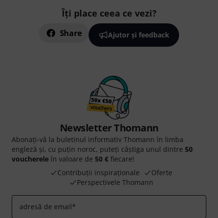
Îți place ceea ce vezi?
Share
Ajutor și feedback
Newsletter Thomann
Abonați-vă la buletinul informativ Thomann în limba
engleză și, cu puțin noroc, puteți câștiga unul dintre
50
voucherele
în valoare de
50 €
fiecare!
Contribuții inspiraționale
Oferte
Perspectivele Thomann
adresă de email
*