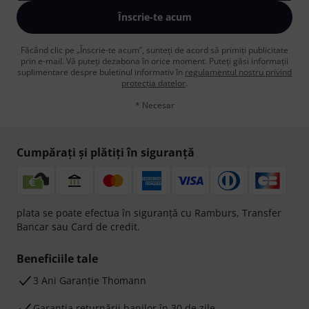
Înscrie-te acum
Făcând clic pe „Înscrie-te acum”, sunteți de acord să primiți publicitate
prin e-mail. Vă puteți dezabona în orice moment. Puteți găsi informații
suplimentare despre buletinul informativ în
regulamentul nostru privind
protecția datelor
.
* Necesar
Cumpărați și plătiți în siguranță
plata se poate efectua în siguranță cu Ramburs, Transfer
Bancar sau Card de credit.
Beneficiile tale
3 Ani Garanție Thomann
Garanţia returnării banilor în 30 de zile