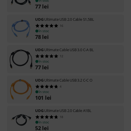
în stoc
77
lei
UDG
Ultimate USB 2.0 Cable S1,5BL
16
în stoc
78
lei
UDG
Ultimate Cable USB 3.0 C-A BL
12
în stoc
77
lei
UDG
Ultimate Cable USB 3.2 C-C O
4
în stoc
101
lei
UDG
Ultimate USB 2.0 Cable A1BL
18
în stoc
52
lei