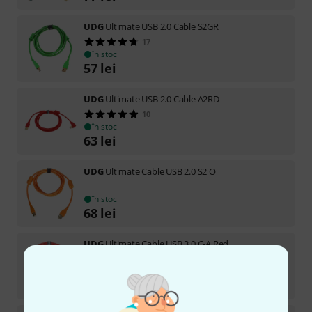
UDG
Ultimate USB 2.0 Cable S2GR
17
în stoc
57
lei
UDG
Ultimate USB 2.0 Cable A2RD
10
în stoc
63
lei
UDG
Ultimate Cable USB 2.0 S2 O
în stoc
68
lei
UDG
Ultimate Cable USB 3.0 C-A Red
5
în stoc
77
lei