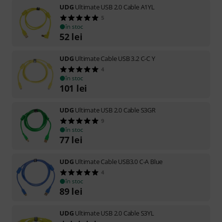
UDG
Ultimate USB 2.0 Cable A1YL
5
în stoc
52
lei
UDG
Ultimate Cable USB 3.2 C-C Y
4
în stoc
101
lei
UDG
Ultimate USB 2.0 Cable S3GR
9
în stoc
77
lei
UDG
Ultimate Cable USB3.0 C-A Blue
4
în stoc
89
lei
UDG
Ultimate USB 2.0 Cable S3YL