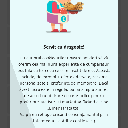
UDG
Ultimate USB 2.0 Cable A2BL
13
în stoc
57
lei
UDG
Ultimate USB 2.0 Cable S1GR
13
în stoc
Servit cu dragoste!
52
lei
Cu ajutorul cookie-urilor noastre am dori să vă
UDG
Ultimate USB 2.0 Cable A1WH
oferim cea mai bună experiență de cumpărături
8
posibilă cu tot ceea ce este însoțit de ele. Aceasta
în stoc
include, de exemplu, oferte adecvate, reclame
52
lei
personalizate și preferințe de memorare. Dacă
acest lucru este în regulă, pur și simplu sunteți
UDG
Ultimate USB 2.0 Cable A1GR
de acord cu utilizarea cookie-urilor pentru
9
preferințe, statistici și marketing făcând clic pe
în stoc
52
lei
„Bine!” (
arata tot
).
Vă puteți retrage oricând consimțământul prin
UDG
Ultimate USB 2.0 Cable S1WH
intermediul setărilor cookie (
aici
)
9