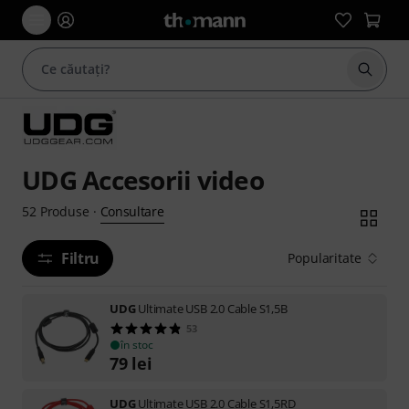
Începe
UDG Accesorii video
Consultare
52
Produse
·
Filtru
Popularitate
UDG
Ultimate USB 2.0 Cable S1,5B
53
în stoc
79
lei
UDG
Ultimate USB 2.0 Cable S1,5RD