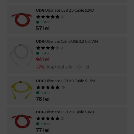
UDG
Ultimate USB 2.0 Cable S2RD
21
în stoc
57
lei
UDG
Ultimate Cable USB 3.2 C-C WH
2
în stoc
94
lei
-7%
30-prețul zilei
:
101
lei
UDG
Ultimate USB 2.0 Cable S1,5YL
16
în stoc
78
lei
UDG
Ultimate USB 2.0 Cable S3RD
21
în stoc
77
lei