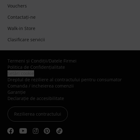
Vouchers
Contactaţi-ne
Walk-in Store
Clasificare servicii
Termeni şi Condiţii
/
Datele Firmei
Politica de Confidenţialitate
Setări cookie
Dreptul de reziliere al contractului pentru consumator
Comanda / incheierea comenzii
Garanție
Declarație de accesibilitate
Rezilierea contractului