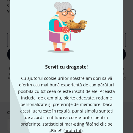
engleză și, cu puțin noroc, puteți câștiga unul dintre
50
voucherele
în valoare de
50 €
fiecare!
Contribuții inspiraționale
Oferte
Perspectivele Thomann
adresă de email
*
Înscrie-te acum
Servit cu dragoste!
Făcând clic pe „Înscrie-te acum”, sunteți de acord să primiți publicitate
prin e-mail. Vă puteți dezabona în orice moment. Puteți găsi informații
suplimentare despre buletinul informativ în
Cu ajutorul cookie-urilor noastre am dori să vă
regulamentul nostru privind
protecția datelor
.
oferim cea mai bună experiență de cumpărături
posibilă cu tot ceea ce este însoțit de ele. Aceasta
* Necesar
include, de exemplu, oferte adecvate, reclame
personalizate și preferințe de memorare. Dacă
acest lucru este în regulă, pur și simplu sunteți
Cumpărați și plătiți în siguranță
de acord cu utilizarea cookie-urilor pentru
preferințe, statistici și marketing făcând clic pe
„Bine!” (
arata tot
).