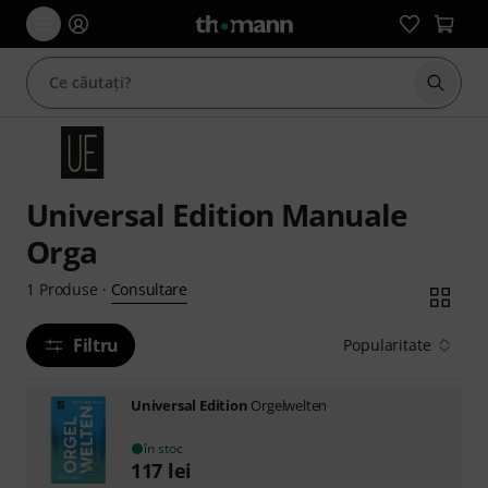
Începe
Universal Edition Manuale
Orga
Consultare
1
Produse
·
Filtru
Popularitate
Universal Edition
Orgelwelten
în stoc
117
lei