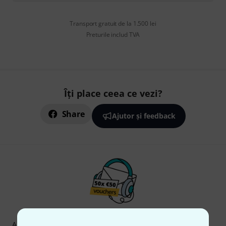
Transport gratuit de la 1.500 lei
Preturile includ TVA
Îți place ceea ce vezi?
Share
Ajutor și feedback
Newsletter Thomann
Abonați-vă la buletinul informativ Thomann în limba