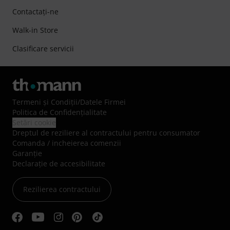
Contactaţi-ne
Walk-in Store
Clasificare servicii
Termeni şi Condiţii
/
Datele Firmei
Politica de Confidenţialitate
Setări cookie
Dreptul de reziliere al contractului pentru consumator
Comanda / incheierea comenzii
Garanție
Declarație de accesibilitate
Rezilierea contractului