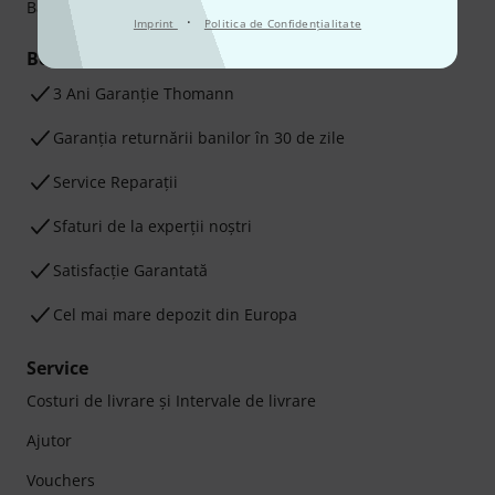
Bancar sau Card de credit.
·
Imprint
Politica de Confidenţialitate
Beneficiile tale
3 Ani Garanție Thomann
Garanţia returnării banilor în 30 de zile
Service Reparații
Sfaturi de la experții noștri
Satisfacție Garantată
Cel mai mare depozit din Europa
Service
Costuri de livrare şi Intervale de livrare
Ajutor
Vouchers