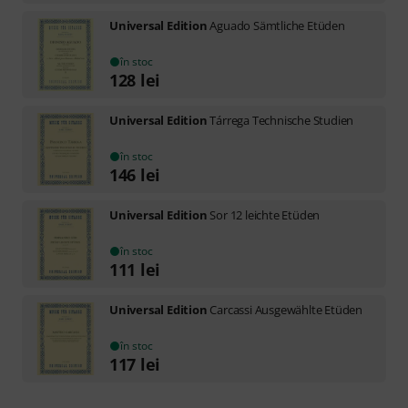
Universal Edition
Aguado Sämtliche Etüden
în stoc
128
lei
Universal Edition
Tárrega Technische Studien
în stoc
146
lei
Universal Edition
Sor 12 leichte Etüden
în stoc
111
lei
Universal Edition
Carcassi Ausgewählte Etüden
în stoc
117
lei