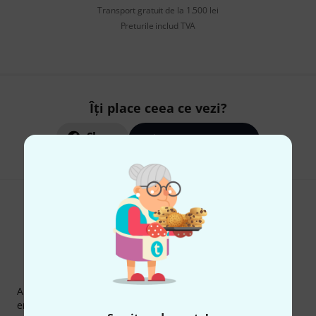
Transport gratuit de la 1.500 lei
Preturile includ TVA
Îți place ceea ce vezi?
Share
Ajutor și feedback
Newsletter Thomann
Abonați-vă la buletinul informativ Thomann în limba
engleză și, cu puțin noroc, puteți câștiga unul dintre
50