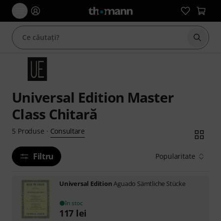
Începe
Universal Edition Master
Class Chitară
Consultare
5
Produse
·
Filtru
Popularitate
Universal Edition
Aguado Sämtliche Stücke
în stoc
117
lei