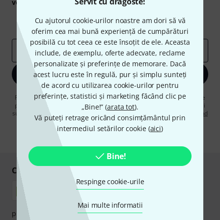
Servit cu dragoste!
voucherele
în valoare de
50 €
fiecare!
Contribuții inspiraționale
Oferte
Cu ajutorul cookie-urilor noastre am dori să vă
Perspectivele Thomann
oferim cea mai bună experiență de cumpărături
posibilă cu tot ceea ce este însoțit de ele. Aceasta
adresă de email
*
include, de exemplu, oferte adecvate, reclame
personalizate și preferințe de memorare. Dacă
Înscrie-te acum
acest lucru este în regulă, pur și simplu sunteți
de acord cu utilizarea cookie-urilor pentru
preferințe, statistici și marketing făcând clic pe
Făcând clic pe „Înscrie-te acum”, sunteți de acord să primiți publicitate
prin e-mail. Vă puteți dezabona în orice moment. Puteți găsi informații
„Bine!” (
arata tot
).
suplimentare despre buletinul informativ în
regulamentul nostru privind
Vă puteți retrage oricând consimțământul prin
protecția datelor
.
intermediul setărilor cookie (
aici
)
* Necesar
Bine!
Cumpărați și plătiți în siguranță
Respinge cookie-urile
Mai multe informatii
plata se poate efectua în siguranță cu Ramburs, Transfer