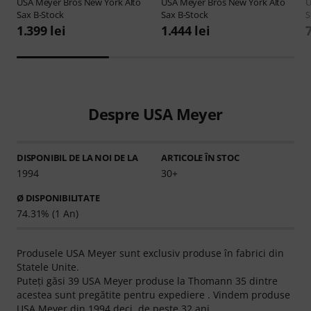
USA Meyer
Bros New York Alto
USA Meyer
Bros New York Alto
U
Sax B-Stock
Sax B-Stock
S
1.399 lei
1.444 lei
Despre USA Meyer
DISPONIBIL DE LA NOI DE LA
ARTICOLE ÎN STOC
1994
30+
Ø DISPONIBILITATE
74.31% (1 An)
Produsele USA Meyer sunt exclusiv produse în fabrici din
Statele Unite.
Puteţi găsi 39 USA Meyer produse la Thomann 35 dintre
acestea sunt pregătite pentru expediere . Vindem produse
USA Meyer din 1994 deci, de peste 32 ani.