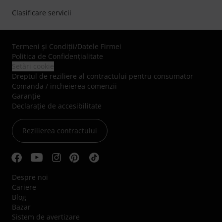
Clasificare servicii
Termeni şi Condiţii
/
Datele Firmei
Politica de Confidenţialitate
Setări cookie
Dreptul de reziliere al contractului pentru consumator
Comanda / incheierea comenzii
Garanție
Declarație de accesibilitate
Rezilierea contractului
Despre noi
Cariere
Blog
Bazar
Sistem de avertizare