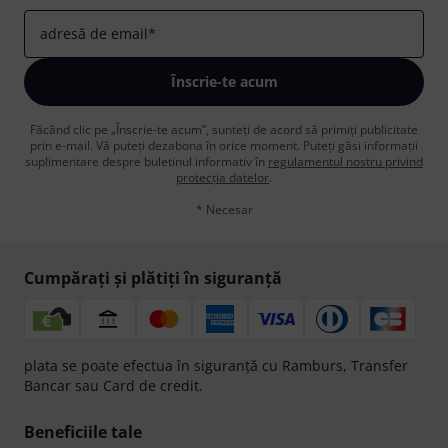
adresă de email
*
Înscrie-te acum
Făcând clic pe „Înscrie-te acum”, sunteți de acord să primiți publicitate
prin e-mail. Vă puteți dezabona în orice moment. Puteți găsi informații
suplimentare despre buletinul informativ în
regulamentul nostru privind
protecția datelor
.
* Necesar
Cumpărați și plătiți în siguranță
plata se poate efectua în siguranță cu Ramburs, Transfer
Bancar sau Card de credit.
Beneficiile tale