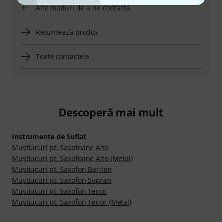
Alte moduri de a ne contacta
Returnează produs
Toate contactele
Descoperă mai mult
Instrumente de Suflat
Muştiucuri pt. Saxofoane Alto
Muştiucuri pt. Saxofoane Alto (Metal)
Muştiucuri pt. Saxofon Bariton
Muştiucuri pt. Saxofon Sopran
Muştiucuri pt. Saxofon Tenor
Muştiucuri pt. Saxofon Tenor (Metal)