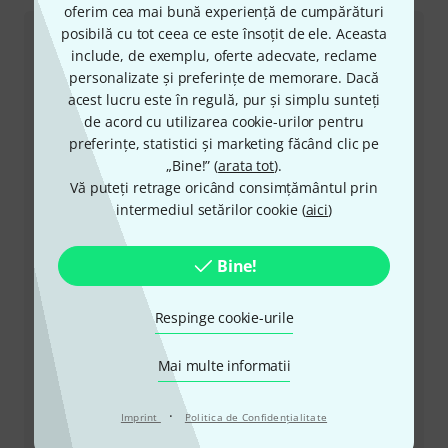
oferim cea mai bună experiență de cumpărături
posibilă cu tot ceea ce este însoțit de ele. Aceasta
Serviciul Clienți România
include, de exemplu, oferte adecvate, reclame
personalizate și preferințe de memorare. Dacă
acest lucru este în regulă, pur și simplu sunteți
de acord cu utilizarea cookie-urilor pentru
preferințe, statistici și marketing făcând clic pe
„Bine!” (
arata tot
).
+49-9546-9223-530
Vă puteți retrage oricând consimțământul prin
intermediul setărilor cookie (
aici
)
Personalul nostru de la service e aici pentru a vă ajuta
cu orice problemă
Bine!
Pregătiți număr client
Respinge cookie-urile
Ore de Program (CEST - Ora de vară
Mai multe informatii
din Europa Centrală)
Solicită să fii contactat
·
Imprint
Politica de Confidenţialitate