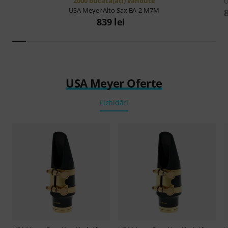
2000 bucată(ăţi) vândute
U
USA Meyer
Alto Sax BA-2 M7M
839 lei
USA Meyer Oferte
Lichidări