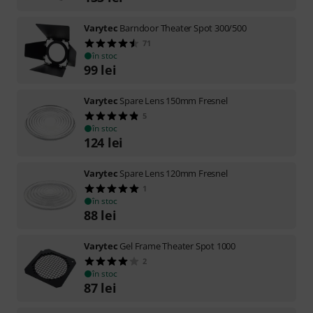
Varytec
Barndoor Theater Spot 300/500
71
în stoc
99
lei
Varytec
Spare Lens 150mm Fresnel
5
în stoc
124
lei
Varytec
Spare Lens 120mm Fresnel
1
în stoc
88
lei
Varytec
Gel Frame Theater Spot 1000
2
în stoc
87
lei