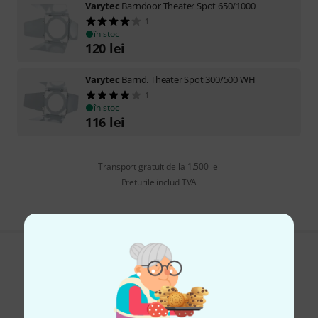
Varytec
Barndoor Theater Spot 650/1000
1
în stoc
120
lei
Varytec
Barnd. Theater Spot 300/500 WH
1
în stoc
116
lei
Transport gratuit de la 1.500 lei
Preturile includ TVA
Îți place ceea ce vezi?
Share
Ajutor și feedback