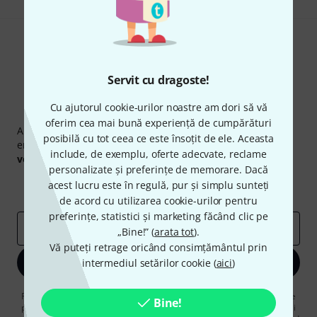
Servit cu dragoste!
Cu ajutorul cookie-urilor noastre am dori să vă
Newsletter Thomann
oferim cea mai bună experiență de cumpărături
Abonați-vă la buletinul informativ Thomann în limba
posibilă cu tot ceea ce este însoțit de ele. Aceasta
engleză și, cu puțin noroc, puteți câștiga unul dintre
50
include, de exemplu, oferte adecvate, reclame
voucherele
în valoare de
50 €
fiecare!
personalizate și preferințe de memorare. Dacă
Contribuții inspiraționale
Oferte
acest lucru este în regulă, pur și simplu sunteți
Perspectivele Thomann
de acord cu utilizarea cookie-urilor pentru
preferințe, statistici și marketing făcând clic pe
adresă de email
*
„Bine!” (
arata tot
).
Vă puteți retrage oricând consimțământul prin
Înscrie-te acum
intermediul setărilor cookie (
aici
)
Făcând clic pe „Înscrie-te acum”, sunteți de acord să primiți publicitate
Bine!
prin e-mail. Vă puteți dezabona în orice moment. Puteți găsi informații