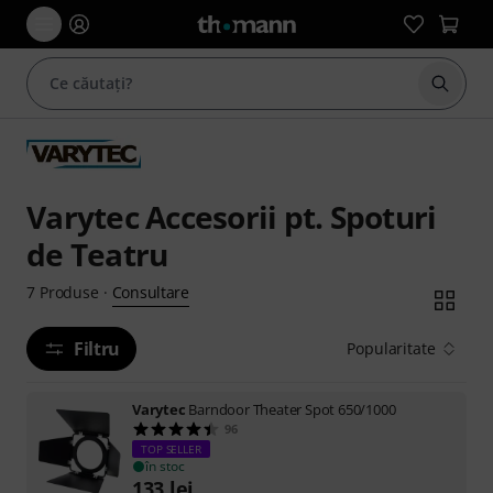
Începe
Varytec Accesorii pt. Spoturi
de Teatru
Consultare
7
Produse
·
Filtru
Popularitate
Varytec
Barndoor Theater Spot 650/1000
96
TOP SELLER
în stoc
133
lei