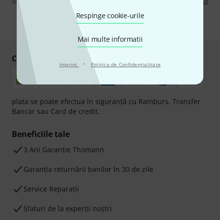
suplimentare despre buletinul informativ în
regulamentul nostru privind
protecția datelor
.
Respinge cookie-urile
* Necesar
Mai multe informatii
Cumpărați și plătiți în siguranță
·
Imprint
Politica de Confidenţialitate
plata se poate efectua în siguranță cu Ramburs, Transfer
Bancar sau Card de credit.
Beneficiile tale
3 Ani Garanție Thomann
Garanţia returnării banilor în 30 de zile
Service Reparații
Sfaturi de la experții noștri