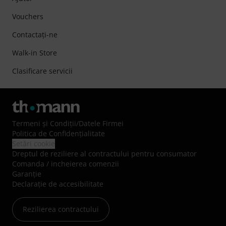
Vouchers
Contactaţi-ne
Walk-in Store
Clasificare servicii
Termeni şi Condiţii
/
Datele Firmei
Politica de Confidenţialitate
Setări cookie
Dreptul de reziliere al contractului pentru consumator
Comanda / incheierea comenzii
Garanție
Declarație de accesibilitate
Rezilierea contractului