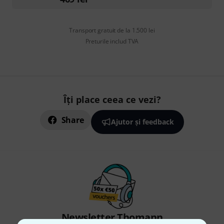
Transport gratuit de la 1.500 lei
Preturile includ TVA
Îți place ceea ce vezi?
Share
Ajutor și feedback
Newsletter Thomann