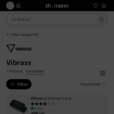
Începe
Toate categoriile
Vibrass
Consultare
1
Produse
·
Filtru
Popularitate
Vibrass
Lip Massage Trainer
47
în stoc
469
lei