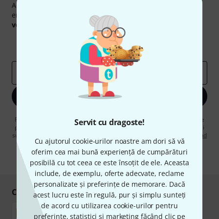
Abonați-vă la buletinul informativ Thomann în limba
engleză și, cu puțin noroc, puteți câștiga unul dintre
50
voucherele
în valoare de
50 €
fiecare!
Contribuții inspiraționale
Oferte
Perspectivele Thomann
adresă de email
*
Înscrie-te acum
Făcând clic pe „Înscrie-te acum”, sunteți de acord să primiți publicitate
Servit cu dragoste!
prin e-mail. Vă puteți dezabona în orice moment. Puteți găsi informații
suplimentare despre buletinul informativ în
regulamentul nostru privind
Cu ajutorul cookie-urilor noastre am dori să vă
protecția datelor
.
oferim cea mai bună experiență de cumpărături
* Necesar
posibilă cu tot ceea ce este însoțit de ele. Aceasta
include, de exemplu, oferte adecvate, reclame
personalizate și preferințe de memorare. Dacă
Cumpărați și plătiți în siguranță
acest lucru este în regulă, pur și simplu sunteți
de acord cu utilizarea cookie-urilor pentru
preferințe, statistici și marketing făcând clic pe