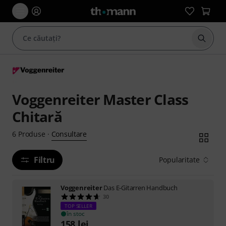
Începe
Voggenreiter Master Class
Chitară
Consultare
6
Produse
·
Filtru
Popularitate
Voggenreiter
Das E-Gitarren Handbuch
30
TOP SELLER
în stoc
158
lei