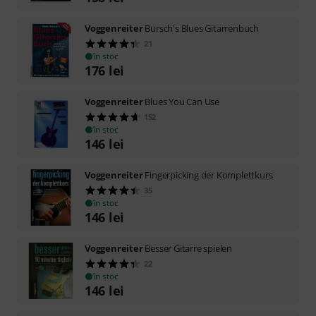
Voggenreiter
Bursch's Blues Gitarrenbuch
21
în stoc
176
lei
Voggenreiter
Blues You Can Use
152
în stoc
146
lei
Voggenreiter
Fingerpicking der Komplettkurs
35
în stoc
146
lei
Voggenreiter
Besser Gitarre spielen
22
în stoc
146
lei