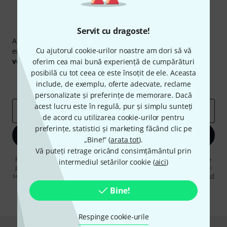
Newsletter Thomann
Servit cu dragoste!
Abonați-vă la buletinul informativ Thomann în limba
Cu ajutorul cookie-urilor noastre am dori să vă
engleză și, cu puțin noroc, puteți câștiga unul dintre
50
voucherele
în valoare de
50 €
fiecare!
oferim cea mai bună experiență de cumpărături
posibilă cu tot ceea ce este însoțit de ele. Aceasta
Contribuții inspiraționale
Oferte
include, de exemplu, oferte adecvate, reclame
Perspectivele Thomann
personalizate și preferințe de memorare. Dacă
acest lucru este în regulă, pur și simplu sunteți
adresă de email
*
de acord cu utilizarea cookie-urilor pentru
preferințe, statistici și marketing făcând clic pe
Înscrie-te acum
„Bine!” (
arata tot
).
Vă puteți retrage oricând consimțământul prin
Făcând clic pe „Înscrie-te acum”, sunteți de acord să primiți publicitate
intermediul setărilor cookie (
aici
)
prin e-mail. Vă puteți dezabona în orice moment. Puteți găsi informații
suplimentare despre buletinul informativ în
regulamentul nostru privind
protecția datelor
.
Bine!
* Necesar
Respinge cookie-urile