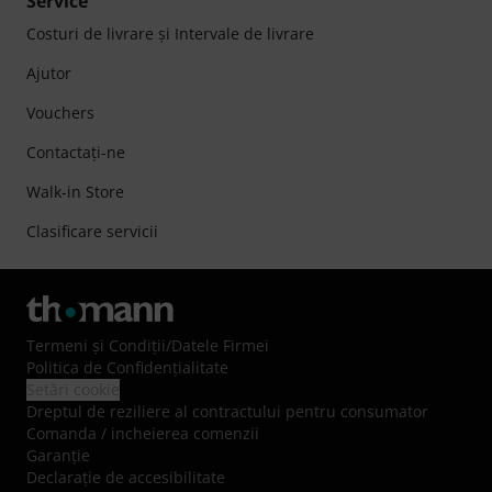
Service
Costuri de livrare şi Intervale de livrare
Ajutor
Vouchers
Contactaţi-ne
Walk-in Store
Clasificare servicii
Termeni şi Condiţii
/
Datele Firmei
Politica de Confidenţialitate
Setări cookie
Dreptul de reziliere al contractului pentru consumator
Comanda / incheierea comenzii
Garanție
Declarație de accesibilitate