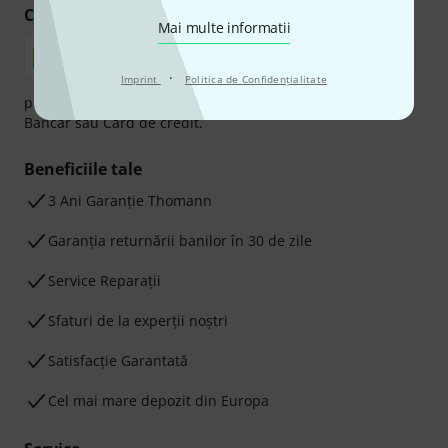
Cumpărați și plătiți în siguranță
Mai multe informatii
·
Imprint
Politica de Confidenţialitate
plata se poate efectua în siguranță cu Ramburs, Transfer
Bancar sau Card de credit.
Beneficiile tale
3 Ani Garanție Thomann
Garanţia returnării banilor în 30 de zile
Service Reparații
Sfaturi de la experții noștri
Satisfacție Garantată
Cel mai mare depozit din Europa