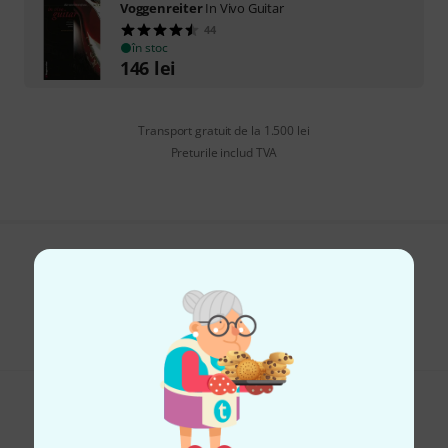
Voggenreiter
In Vivo Guitar
44
în stoc
146
lei
Transport gratuit de la 1.500 lei
Preturile includ TVA
Îți place ceea ce vezi?
Share
Ajutor și feedback