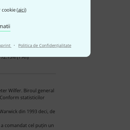
 cookie (
aici
)
matii
·
mprint
Politica de Confidenţialitate
Ø DISPONIBILITATE
72.15% (1 An)
r Wilfer. Biroul general
onform statisticilor
.
Warwick din 1993 deci, de
n a comandat cel puţin un