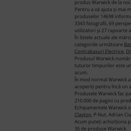
produs Warwick de la noi
Pentru a vă ajuta şi mai 
produselor 14698 informaţ
3343 fotografii, 69 perspe
utilizatori şi 27 rapoarte a
În listele actuale ale măr
categoriile următoare
Bas
Contrabasuri Electrice
,
Di
Produsul Warwick numărul
tuturor timpurilor este u
acum.
În mod normal Warwick aco
acoperiţi pentru încă un a
Produsele Warwick fac part
210.000 de pagini cu prod
Echipamentele Warwick su
Clayton
, P-Nut, Adrian Ciu
Acum puteţi achiziţiona pr
35 de produse Warwick.