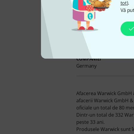
tot
).
Vă put
SEDIUL CENTRAL AL
COMPANIEI
Germany
Afacerea Warwick GmbH & 
afacerii Warwick GmbH & 
oficiale un total de 80 m
Dintr-un total de 332 War
peste 33 ani.
Produsele Warwick sunt în