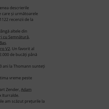
enea descrierile
e care şi următoarele
1122 recenzii de la
lângă altele din
ri cu Semnătură
,
 Bas
.
ro V2
. Un favorit al
2.000 de bucăţi până
 3 ani la Thomann sunteţi
ultima vreme peste
art Zender,
Adam
x Iturralde.
le am scăzut preţurile la