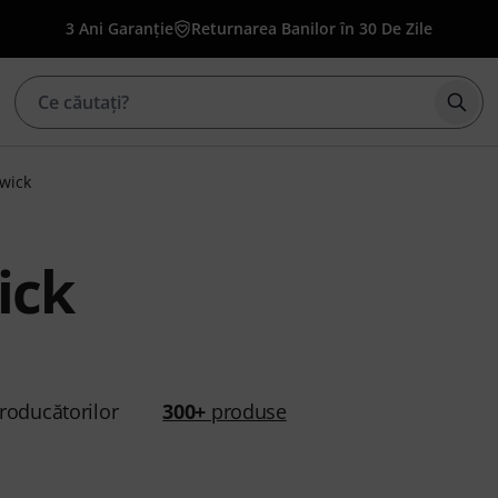
3 Ani Garanție
Returnarea Banilor în 30 De Zile
Înce
wick
ick
roducătorilor
300+
produse