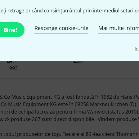
eți retrage oricând consimțământul prin intermediul setărilor
Despre Warwick
Respinge cookie-urile
Mai multe infor
Bine!
I
DISPONIBIL DE LA NOI DE
ARTICOLE ÎN STOC
250+
LA
1993
Co Music Equipment KG a fost fondată în 1982 de Hans-Pete
Co Music Equipment KG este în 08258 Markneukirchen (D). C
embri de echipă lucrează pentru firma Warwick (status 2010)
wick produse 267 sunt direct disponibile . Vindem produse 
 topul produselor de top. Fiecare al 80 -lea client Thoman