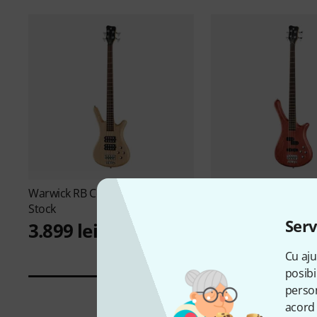
Warwick
RB Corvette $$ 4 N TS B-
Warwick
RB Fortress 
Stock
Stock
Serv
3.899 lei
3.199 lei
Cu aju
posibi
person
acord 