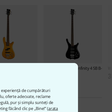
 Streamer NT I 4 HVH
Warwick
RockBass Infinity 4 SB B-
W
Stock
3
ei
3.299 lei
ă experiență de cumpărături
plu, oferte adecvate, reclame
gulă, pur și simplu sunteți de
ting făcând clic pe „Bine!” (
arata