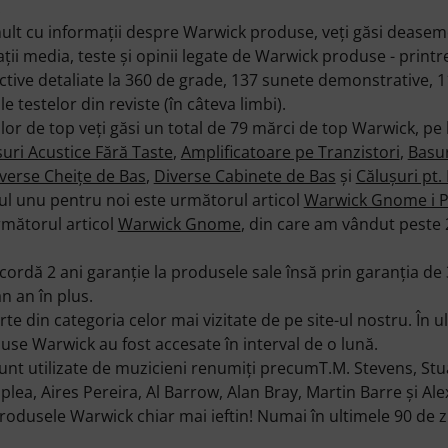
.
mult cu informaţii despre Warwick produse, veţi găsi deasem
ii media, teste şi opinii legate de Warwick produse - printr
ctive detaliate la 360 de grade, 137 sunete demonstrative, 1
le testelor din reviste (în câteva limbi).
cilor de top veţi găsi un total de 79 mărci de top Warwick, pe 
uri Acustice Fără Taste
,
Amplificatoare pe Tranzistori
,
Basu
verse Cheiţe de Bas
,
Diverse Cabinete de Bas
şi
Căluşuri pt.
 unu pentru noi este următorul articol
Warwick Gnome i P
rmătorul articol
Warwick Gnome
, din care am vândut peste 
rdă 2 ani garanţie la produsele sale însă prin garanţia de
n an în plus.
e din categoria celor mai vizitate de pe site-ul nostru. În 
use Warwick au fost accesate în interval de o lună.
nt utilizate de muzicieni renumiţi precumT.M. Stevens, Stu
plea, Aires Pereira, Al Barrow, Alan Bray, Martin Barre şi Ale
odusele Warwick chiar mai ieftin! Numai în ultimele 90 de zi