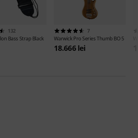
132
7
lon Bass Strap Black
Warwick
Pro Series Thumb BO 5
W
1
18.666 lei