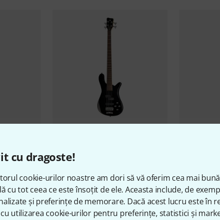
4 BRTS B-
Warwick
RB Streamer LX 4 SB HP
Warwick
RB
B-Stock
B-Stock
it cu dragoste!
3.799 lei
4.333 l
torul cookie-urilor noastre am dori să vă oferim cea mai bun
lă cu tot ceea ce este însoțit de ele. Aceasta include, de exem
alizate și preferințe de memorare. Dacă acest lucru este în re
cu utilizarea cookie-urilor pentru preferințe, statistici și marke