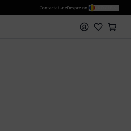
Contactaţi-ne
Despre noi
RO / LEI
peți căutarea cu termenul de căutare {searchTerm}