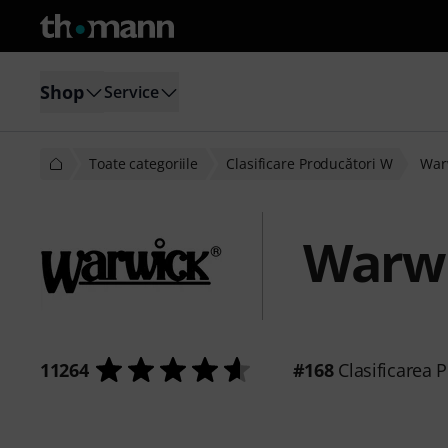
Shop
Service
Toate categoriile
Clasificare Producători W
War
Warw
11264
#168
Clasificarea P