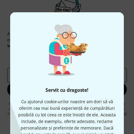
Newsletter Thomann
Abonați-vă la buletinul informativ Thomann în limba
engleză și, cu puțin noroc, puteți câștiga unul dintre
50
voucherele
în valoare de
50 €
fiecare!
Contribuții inspiraționale
Oferte
Perspectivele Thomann
adresă de email
*
Înscrie-te acum
Servit cu dragoste!
Cu ajutorul cookie-urilor noastre am dori să vă
Făcând clic pe „Înscrie-te acum”, sunteți de acord să primiți publicitate
oferim cea mai bună experiență de cumpărături
prin e-mail. Vă puteți dezabona în orice moment. Puteți găsi informații
suplimentare despre buletinul informativ în
regulamentul nostru privind
posibilă cu tot ceea ce este însoțit de ele. Aceasta
protecția datelor
.
include, de exemplu, oferte adecvate, reclame
personalizate și preferințe de memorare. Dacă
* Necesar