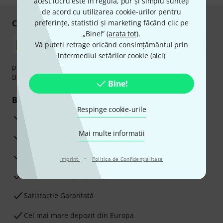
acest lucru este în regulă, pur și simplu sunteți
de acord cu utilizarea cookie-urilor pentru
Cumpărați și plătiți în siguranță
preferințe, statistici și marketing făcând clic pe
„Bine!” (
arata tot
).
Vă puteți retrage oricând consimțământul prin
intermediul setărilor cookie (
aici
)
plata se poate efectua în siguranță cu Ramburs, Transfer
Bancar sau Card de credit.
Bine!
Beneficiile tale
Respinge cookie-urile
3 Ani Garanție Thomann
Mai multe informatii
Garanţia returnării banilor în 30 de zile
Service Reparații
·
Imprint
Politica de Confidenţialitate
Sfaturi de la experții noștri
Satisfacție Garantată
Cel mai mare depozit din Europa