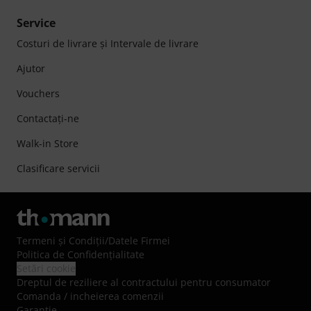
Service
Costuri de livrare şi Intervale de livrare
Ajutor
Vouchers
Contactaţi-ne
Walk-in Store
Clasificare servicii
Termeni şi Condiţii
/
Datele Firmei
Politica de Confidenţialitate
Setări cookie
Dreptul de reziliere al contractului pentru consumator
Comanda / incheierea comenzii
Garanție