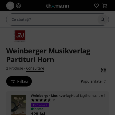
Începe
Weinberger Musikverlag
Partituri Horn
Consultare
2
Produse
·
Filtru
Popularitate
Weinberger Musikverlag
Halali Jagdhornschule 1
11
TOP SELLER
în stoc
128
lei