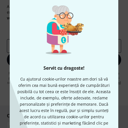
Abonați-vă la buletinul informativ Thomann în limba
engleză și, cu puțin noroc, puteți câștiga unul dintre
50
voucherele
în valoare de
50 €
fiecare!
Contribuții inspiraționale
Oferte
Perspectivele Thomann
adresă de email
*
Înscrie-te acum
Servit cu dragoste!
Făcând clic pe „Înscrie-te acum”, sunteți de acord să primiți publicitate
prin e-mail. Vă puteți dezabona în orice moment. Puteți găsi informații
Cu ajutorul cookie-urilor noastre am dori să vă
suplimentare despre buletinul informativ în
regulamentul nostru privind
oferim cea mai bună experiență de cumpărături
protecția datelor
.
posibilă cu tot ceea ce este însoțit de ele. Aceasta
* Necesar
include, de exemplu, oferte adecvate, reclame
personalizate și preferințe de memorare. Dacă
acest lucru este în regulă, pur și simplu sunteți
Cumpărați și plătiți în siguranță
de acord cu utilizarea cookie-urilor pentru
preferințe, statistici și marketing făcând clic pe