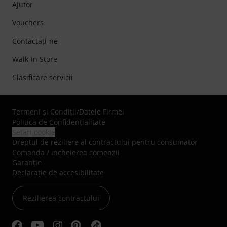
Ajutor
Vouchers
Contactaţi-ne
Walk-in Store
Clasificare servicii
Termeni şi Condiţii
/
Datele Firmei
Politica de Confidenţialitate
Setări cookie
Dreptul de reziliere al contractului pentru consumator
Comanda / incheierea comenzii
Garanție
Declarație de accesibilitate
Rezilierea contractului