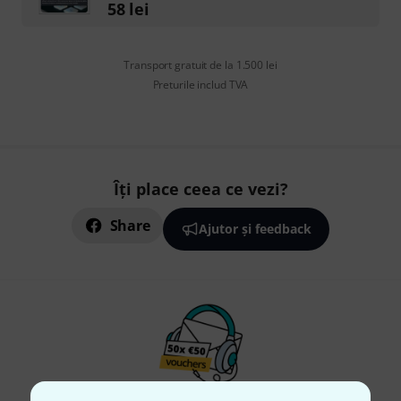
58
lei
Transport gratuit de la 1.500 lei
Preturile includ TVA
Îți place ceea ce vezi?
Share
Ajutor și feedback
Newsletter Thomann