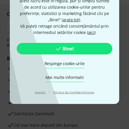
acest lucru este în regulă, pur și simplu sunteți
de acord cu utilizarea cookie-urilor pentru
preferințe, statistici și marketing făcând clic pe
Cumpărați și plătiți în siguranță
„Bine!” (
arata tot
).
Vă puteți retrage oricând consimțământul prin
intermediul setărilor cookie (
aici
)
plata se poate efectua în siguranță cu Ramburs, Transfer
Bancar sau Card de credit.
Bine!
Beneficiile tale
Respinge cookie-urile
3 Ani Garanție Thomann
Mai multe informatii
Garanţia returnării banilor în 30 de zile
Service Reparații
·
Imprint
Politica de Confidenţialitate
Sfaturi de la experții noștri
Satisfacție Garantată
Cel mai mare depozit din Europa