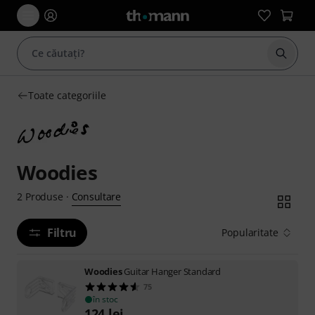
Începe
Toate categoriile
Woodies
Consultare
2
Produse
·
Filtru
Popularitate
Woodies
Guitar Hanger Standard
75
în stoc
124
lei