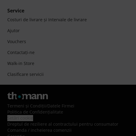
Service
Costuri de livrare şi Intervale de livrare
Ajutor
Vouchers
Contactaţi-ne
Walk-in Store
Clasificare servicii
Termeni şi Condiţii
/
Datele Firmei
Politica de Confidenţialitate
Setări cookie
Dreptul de reziliere al contractului pentru consumator
Comanda / incheierea comenzii