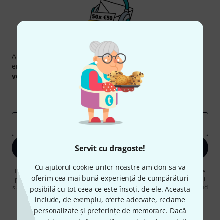
Newsletter Thomann
Abonați-vă la buletinul informativ Thomann în limba
engleză și, cu puțin noroc, puteți câștiga unul dintre
50
voucherele
în valoare de
50 €
fiecare!
Contribuții inspiraționale
Oferte
Perspectivele Thomann
adresă de email
*
Servit cu dragoste!
Înscrie-te acum
Cu ajutorul cookie-urilor noastre am dori să vă
Făcând clic pe „Înscrie-te acum”, sunteți de acord să primiți publicitate
oferim cea mai bună experiență de cumpărături
prin e-mail. Vă puteți dezabona în orice moment. Puteți găsi informații
suplimentare despre buletinul informativ în
regulamentul nostru privind
posibilă cu tot ceea ce este însoțit de ele. Aceasta
protecția datelor
.
include, de exemplu, oferte adecvate, reclame
personalizate și preferințe de memorare. Dacă
* Necesar