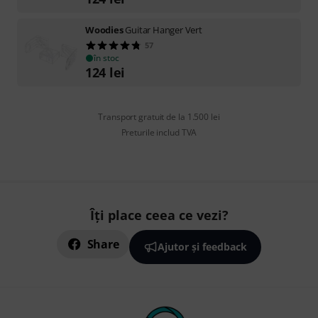
Woodies
Guitar Hanger Vert
57
în stoc
124
lei
Transport gratuit de la 1.500 lei
Preturile includ TVA
Îți place ceea ce vezi?
Share
Ajutor și feedback