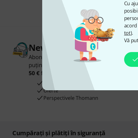
Cu aju
posibi
person
acord 
tot
).
Vă put
Newsletter Thomann
Abonați-vă la buletinul informativ Thoman
puțin noroc, puteți câștiga unul dintre
50 
50 €
fiecare!
Contribuții inspiraționale
Oferte
Perspectivele Thomann
Cumpărați și plătiți în siguranță