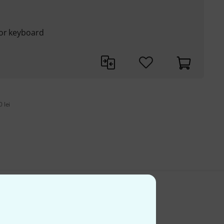
 or keyboard
 lei