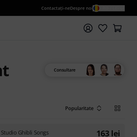
Contactaţi-ne
Despre noi
RO / LEI
peți căutarea cu termenul de căutare {searchTerm}
nt
Consultare
Popularitate
163
lei
Studio Ghibli Songs