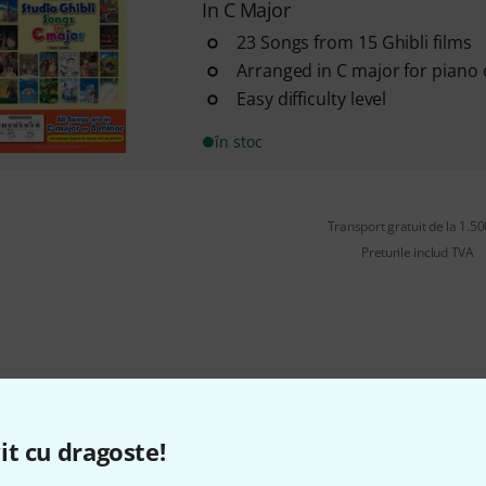
In C Major
23 Songs from 15 Ghibli films
Arranged in C major for piano
Easy difficulty level
în stoc
Transport gratuit de la 1.500
Preturile includ TVA
Îți place ceea ce vezi?
it cu dragoste!