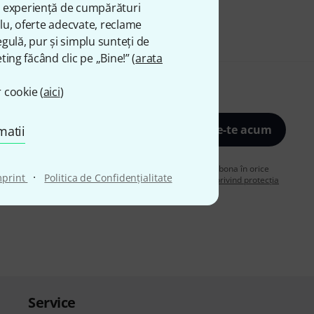
ă experiență de cumpărături
plu, oferte adecvate, reclame
gulă, pur și simplu sunteți de
ting făcând clic pe „Bine!” (
arata
 cookie (
aici
)
Înscrie-te acum
matii
de acord să primiți publicitate prin e-mail. Vă puteți dezabona în orice
·
mprint
Politica de Confidenţialitate
are despre buletinul informativ în
regulamentul nostru privind protecția
Service