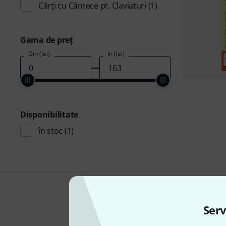
Cărţi cu Cântece pt. Claviaturi
(1)
Gama de preţ
Din (lei)
În (lei)
Disponibilitate
în stoc
(1)
Serv