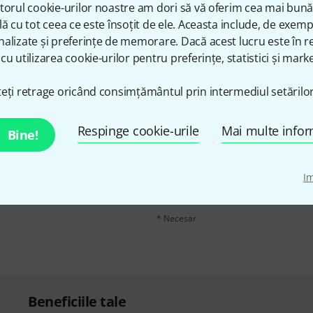
Share
Ajutor și feedback
torul cookie-urilor noastre am dori să vă oferim cea mai bun
lă cu tot ceea ce este însoțit de ele. Aceasta include, de exem
alizate și preferințe de memorare. Dacă acest lucru este în re
cu utilizarea cookie-urilor pentru preferințe, statistici și marke
eți retrage oricând consimțământul prin intermediul setărilor
n în limba engleză și, cu
adresă de email
*
Respinge cookie-urile
Mai multe infor
Bine!
voucherele
în valoare de
Făcând clic pe „Înscrie-te acum”, sunteți 
I
moment. Puteți găsi informații supliment
datelor
.
* Necesar
Beneficiile tale