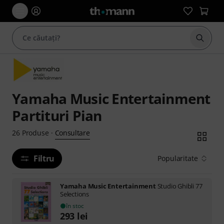
Începe
Yamaha Music Entertainment
Partituri Pian
Consultare
26
Produse
·
Filtru
Popularitate
Yamaha Music Entertainment
Studio Ghibli 77
Selections
în stoc
293
lei