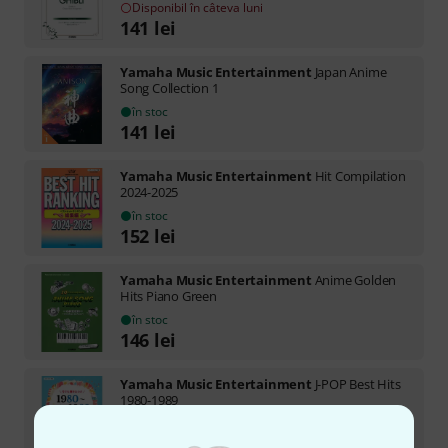
Disponibil în câteva luni
141
lei
Yamaha Music Entertainment
Japan Anime
Song Collection 1
în stoc
141
lei
Yamaha Music Entertainment
Hit Compilation
2024-2025
în stoc
152
lei
Yamaha Music Entertainment
Anime Golden
Hits Piano Green
în stoc
146
lei
Yamaha Music Entertainment
J-POP Best Hits
1980-1989
în stoc
152
lei