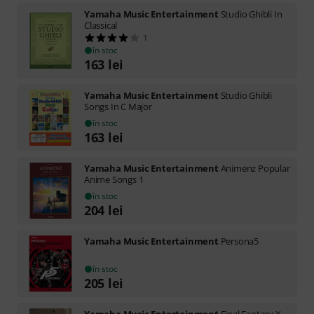
Yamaha Music Entertainment
Studio Ghibli In
Classical
1
în stoc
163
lei
Yamaha Music Entertainment
Studio Ghibli
Songs In C Major
în stoc
163
lei
Yamaha Music Entertainment
Animenz Popular
Anime Songs 1
în stoc
204
lei
Yamaha Music Entertainment
Persona5
în stoc
205
lei
Yamaha Music Entertainment
Final Fantasy X