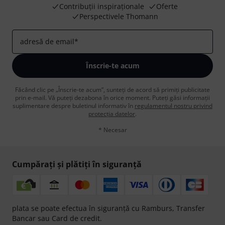
Contribuții inspiraționale
Oferte
Perspectivele Thomann
adresă de email
*
Înscrie-te acum
Făcând clic pe „Înscrie-te acum”, sunteți de acord să primiți publicitate
prin e-mail. Vă puteți dezabona în orice moment. Puteți găsi informații
suplimentare despre buletinul informativ în
regulamentul nostru privind
protecția datelor
.
* Necesar
Cumpărați și plătiți în siguranță
plata se poate efectua în siguranță cu Ramburs, Transfer
Bancar sau Card de credit.