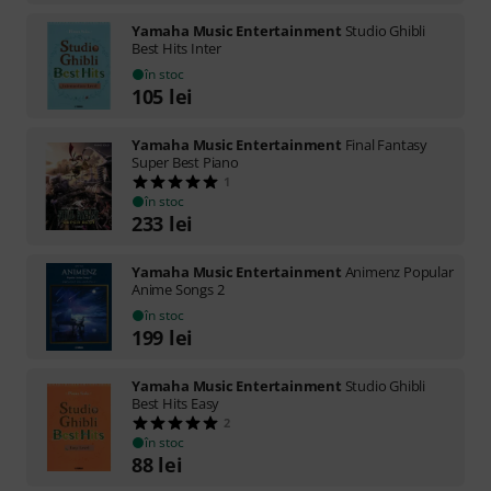
Yamaha Music Entertainment
Studio Ghibli
Best Hits Inter
în stoc
105
lei
Yamaha Music Entertainment
Final Fantasy
Super Best Piano
1
în stoc
233
lei
Yamaha Music Entertainment
Animenz Popular
Anime Songs 2
în stoc
199
lei
Yamaha Music Entertainment
Studio Ghibli
Best Hits Easy
2
în stoc
88
lei