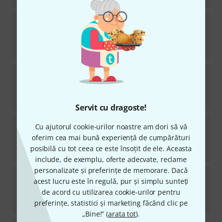
Yamaha Music Entertainment
Japan Anime
Song Collection 3
în stoc
141
lei
Yamaha Music Entertainment
Anime Golden
Hits Piano Pink
în stoc
163
lei
Servit cu dragoste!
Yamaha Music Entertainment
Anime Golden
Cu ajutorul cookie-urilor noastre am dori să vă
Hits Piano Blue
oferim cea mai bună experiență de cumpărături
în stoc
posibilă cu tot ceea ce este însoțit de ele. Aceasta
163
lei
include, de exemplu, oferte adecvate, reclame
personalizate și preferințe de memorare. Dacă
Yamaha Music Entertainment
J-Pop to Soothe
acest lucru este în regulă, pur și simplu sunteți
Your Heart
de acord cu utilizarea cookie-urilor pentru
în stoc
163
lei
preferințe, statistici și marketing făcând clic pe
„Bine!” (
arata tot
).