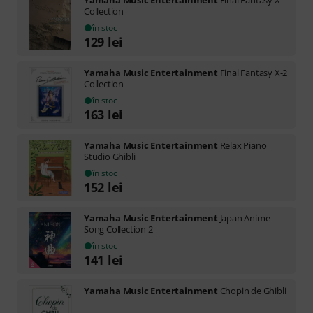
Collection
în stoc
129
lei
Yamaha Music Entertainment
Final Fantasy X-2
Collection
în stoc
163
lei
Yamaha Music Entertainment
Relax Piano
Studio Ghibli
în stoc
152
lei
Yamaha Music Entertainment
Japan Anime
Song Collection 2
în stoc
141
lei
Yamaha Music Entertainment
Chopin de Ghibli