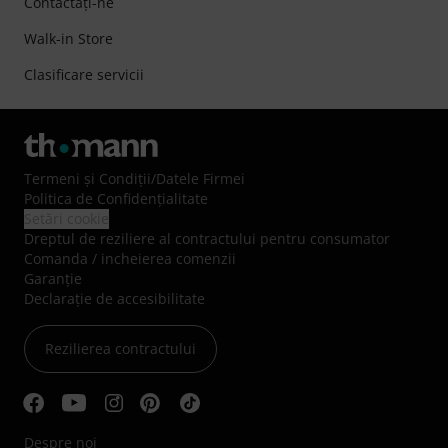
Contactaţi-ne
Walk-in Store
Clasificare servicii
Termeni şi Condiţii
/
Datele Firmei
Politica de Confidenţialitate
Setări cookie
Dreptul de reziliere al contractului pentru consumator
Comanda / incheierea comenzii
Garanție
Declarație de accesibilitate
Rezilierea contractului
Despre noi