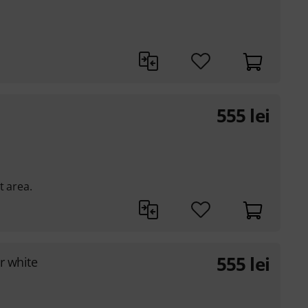
555
lei
t area.
555
lei
r white