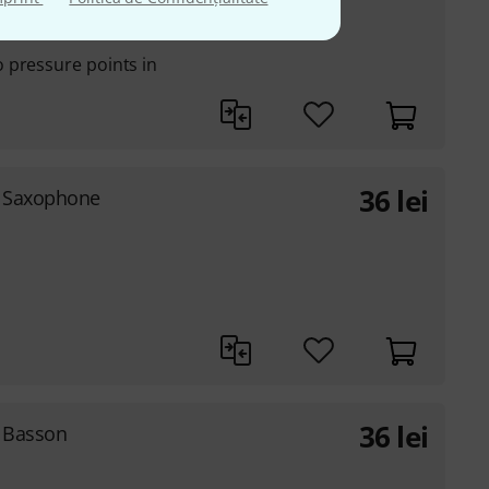
 suitable for all
 pressure points in
36
lei
r Saxophone
36
lei
 Basson