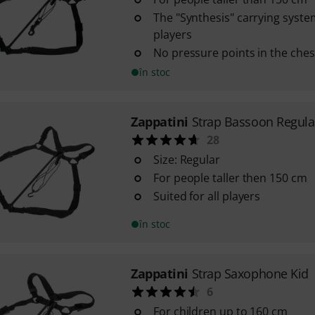
The "Synthesis" carrying system 
players
No pressure points in the ches
în stoc
Zappatini
Strap Bassoon Regula
28
Size: Regular
For people taller then 150 cm
Suited for all players
în stoc
Zappatini
Strap Saxophone Kid
6
For children up to 160 cm