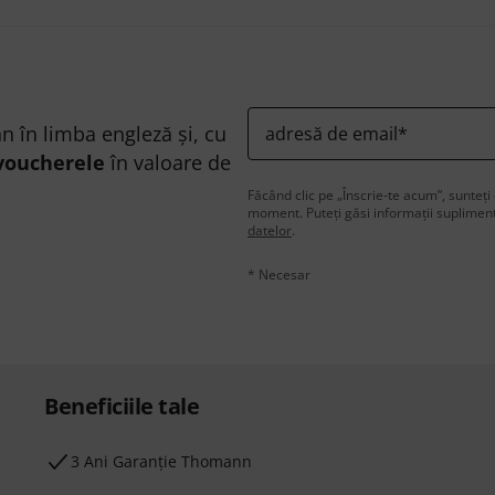
n în limba engleză și, cu
adresă de email
*
voucherele
în valoare de
Făcând clic pe „Înscrie-te acum”, sunteți 
moment. Puteți găsi informații supliment
datelor
.
* Necesar
Beneficiile tale
3 Ani Garanție Thomann