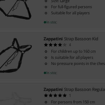
Size: Large
For full-figured persons
Suitable for all players
în stoc
Zappatini
Strap Bassoon Kid
4
For children up to 160 cm
Is suitable for all players
No pressure points in the ches
în stoc
Zappatini
Strap Bassoon Regula
1
For persons from 150 cm