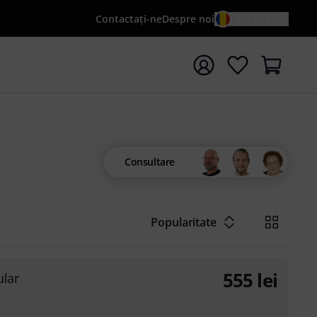
Contactaţi-ne
Despre noi
RO / LEI
peți căutarea cu termenul de căutare {searchTerm}
Consultare
Popularitate
555
lei
lar