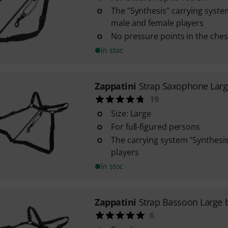
The "Synthesis" carrying system
male and female players
No pressure points in the ches
în stoc
Zappatini
Strap Saxophone Lar
19
Size: Large
For full-figured persons
The carrying system "Synthesis" 
players
în stoc
Zappatini
Strap Bassoon Large 
6