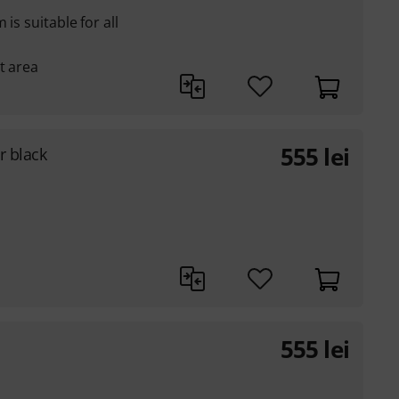
is suitable for all
t area
555
lei
r black
555
lei