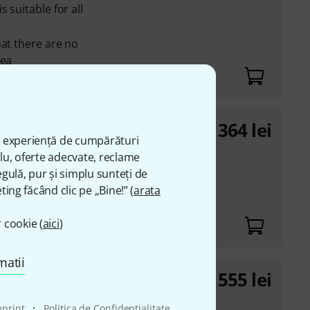
 suitable for all
hat there are no
rea
364
lei
ă experiență de cumpărături
plu, oferte adecvate, reclame
gulă, pur și simplu sunteți de
ting făcând clic pe „Bine!” (
arata
 cookie (
aici
)
matii
555
lei
white
·
mprint
Politica de Confidenţialitate