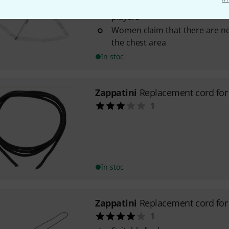
The carrying system Synthesis is
players
Women claim that there are no
the chest area
în stoc
Zappatini
Replacement cord fo
1
în stoc
Zappatini
Replacement cord for
1