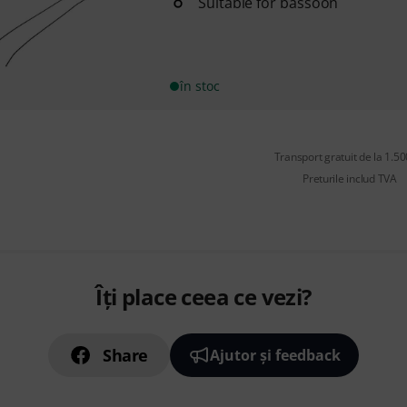
Suitable for bassoon
în stoc
Transport gratuit de la 1.500
Preturile includ TVA
Îți place ceea ce vezi?
Share
Ajutor și feedback