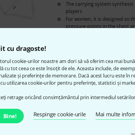
The carrying system synthesis is
players
For women, it is designed so t
pressure points in the chest a
în stoc
it cu dragoste!
Zappatini
Easy Strap Regular
torul cookie-urilor noastre am dori să vă oferim cea mai bun
6
lă cu tot ceea ce este însoțit de ele. Aceasta include, de exem
Cross strap
alizate și preferințe de memorare. Dacă acest lucru este în re
With hooks
cu utilizarea cookie-urilor pentru preferințe, statistici și marke
Colour: Black
eți retrage oricând consimțământul prin intermediul setărilor
în stoc
Respinge cookie-urile
Mai multe infor
Bine!
Zappatini
Strap Bassoon Large 
Size: Large, for tall people
I