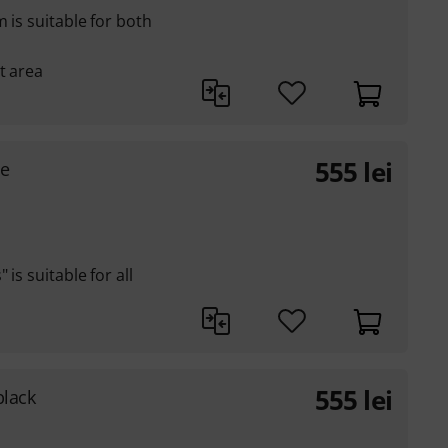
 is suitable for both
t area
555
lei
ge
is suitable for all
555
lei
black