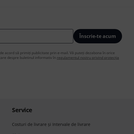
Înscrie-te acum
de acord să primiți publicitate prin e-mail. Vă puteți dezabona în orice
are despre buletinul informativ în
regulamentul nostru privind protecția
Service
Costuri de livrare şi Intervale de livrare