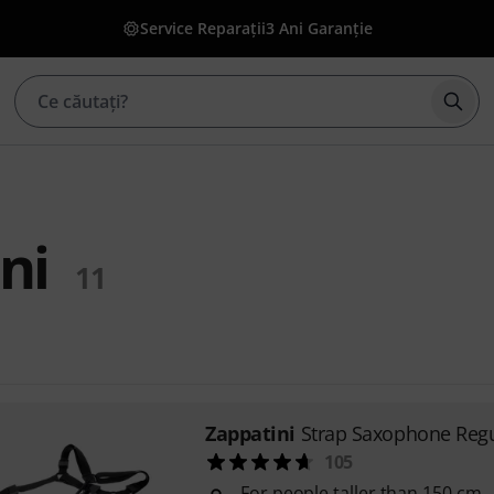
Service Reparații
3 Ani Garanție
Înce
ni
11
Zappatini
Strap Saxophone Regu
105
For people taller than 150 cm