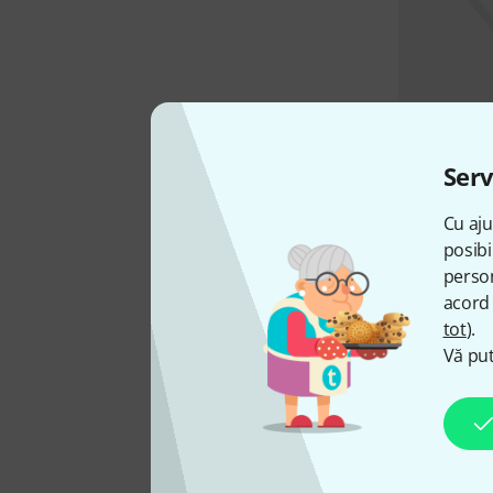
Serv
Cu aju
posibi
person
acord 
tot
).
Vă put