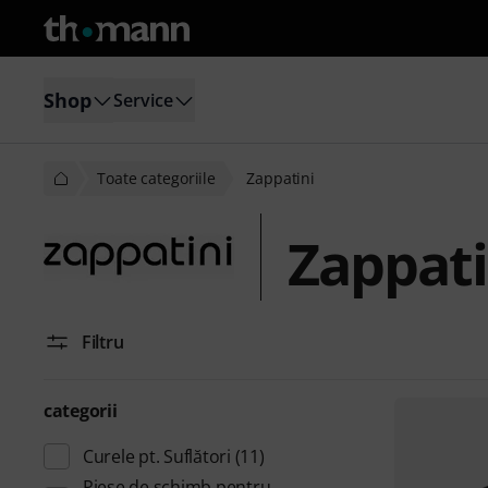
Shop
Service
Toate categoriile
Zappatini
Zappati
Filtru
categorii
Curele pt. Suflători
(11)
Piese de schimb pentru