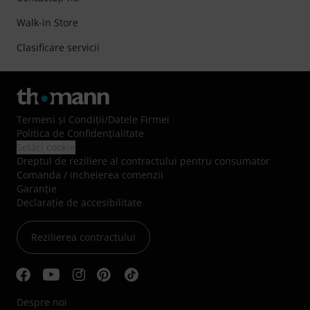
Walk-in Store
Clasificare servicii
Termeni şi Condiţii
/
Datele Firmei
Politica de Confidenţialitate
Setări cookie
Dreptul de reziliere al contractului pentru consumator
Comanda / incheierea comenzii
Garanție
Declarație de accesibilitate
Rezilierea contractului
Despre noi