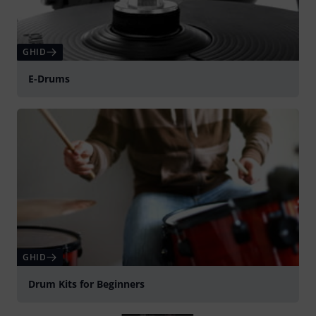
GHID
E-Drums
GHID
Drum Kits for Beginners