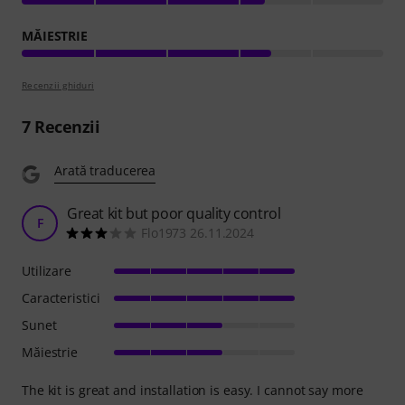
MĂIESTRIE
Recenzii ghiduri
7
Recenzii
Arată traducerea
Great kit but poor quality control
F
Flo1973 26.11.2024
Utilizare
Caracteristici
Sunet
Măiestrie
The kit is great and installation is easy. I cannot say more