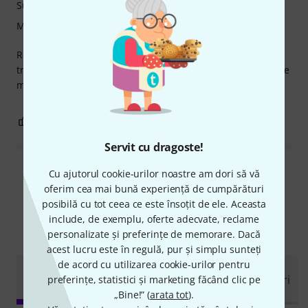
Sunet
Măiestrie
Really awesome drumset. No problem whatsoever, good
triggers, very realistic sounds, plenty of fine-tuning possible
making it a pleasure to play.
3
0
SEMNALEAZA UN ABUZ
Servit cu dragoste!
Citește toate recenziile
Cu ajutorul cookie-urilor noastre am dori să vă
oferim cea mai bună experiență de cumpărături
posibilă cu tot ceea ce este însoțit de ele. Aceasta
include, de exemplu, oferte adecvate, reclame
Știați că?
personalizate și preferințe de memorare. Dacă
acest lucru este în regulă, pur și simplu sunteți
de acord cu utilizarea cookie-urilor pentru
clipuri
Ghid
Rapoarte
Toate
Descărcări
preferințe, statistici și marketing făcând clic pe
video
Online
testări
„Bine!” (
arata tot
).