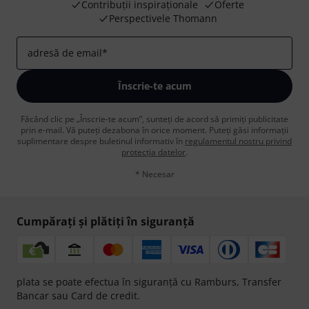
Contribuții inspiraționale
Oferte
Perspectivele Thomann
adresă de email
*
Înscrie-te acum
Făcând clic pe „Înscrie-te acum”, sunteți de acord să primiți publicitate
prin e-mail. Vă puteți dezabona în orice moment. Puteți găsi informații
suplimentare despre buletinul informativ în
regulamentul nostru privind
protecția datelor
.
* Necesar
Cumpărați și plătiți în siguranță
plata se poate efectua în siguranță cu Ramburs, Transfer
Bancar sau Card de credit.