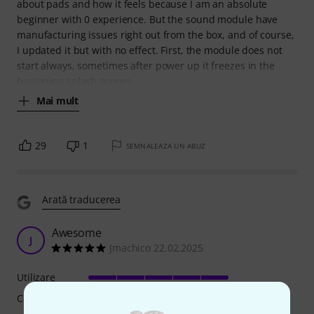
about pads and how it feels because I am an absolute
beginner with 0 experience. But the sound module have
manufacturing issues right out from the box, and of course,
I updated it but with no effect. First, the module does not
start always, sometimes after power up it freezes in the
beginning splash screen
Mai mult
29
1
SEMNALEAZA UN ABUZ
Arată traducerea
Awesome
J
Jmachico 22.02.2025
Utilizare
Caracteristici