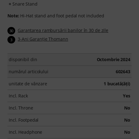
Snare Stand
Note:
Hi-Hat stand and foot pedal not included
Garantarea rambursării banilor în 30 de zile
30
3-Ani Garanţie Thomann
3
disponibil din
Octombrie 2024
numărul articolului
602643
unitate de vânzare
1 bucată(ăţi)
Incl. Rack
Yes
Incl. Throne
No
Incl. Footpedal
No
Incl. Headphone
No