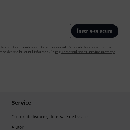
Înscrie-te acum
de acord să primiți publicitate prin e-mail. Vă puteți dezabona în orice
are despre buletinul informativ în
regulamentul nostru privind protecția
Service
Costuri de livrare şi Intervale de livrare
Ajutor