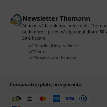
Newsletter Thomann
Abonați-vă la buletinul informativ Thoman
puțin noroc, puteți câștiga unul dintre
50 
50 €
fiecare!
Contribuții inspiraționale
Oferte
Perspectivele Thomann
Cumpărați și plătiți în siguranță