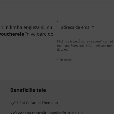
n în limba engleză și, cu
adresă de email
*
voucherele
în valoare de
Făcând clic pe „Înscrie-te acum”, sunteți 
moment. Puteți găsi informații supliment
datelor
.
* Necesar
Beneficiile tale
3 Ani Garanție Thomann
Garanţia returnării banilor în 30 de zile