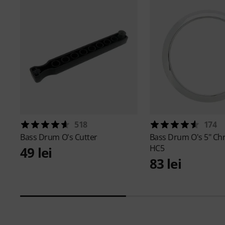
518
174
Bass Drum O's
Cutter
Bass Drum O's
5" Ch
HC5
49 lei
83 lei