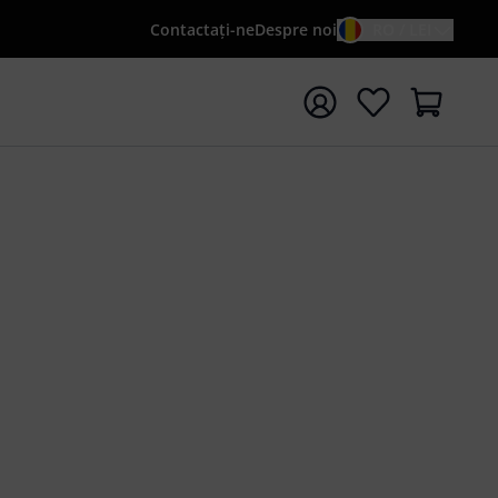
Contactaţi-ne
Despre noi
RO / LEI
peți căutarea cu termenul de căutare {searchTerm}