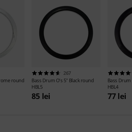
267
rome round
Bass Drum O's
5" Black round
Bass Drum
HBL5
HBL4
85 lei
77 lei