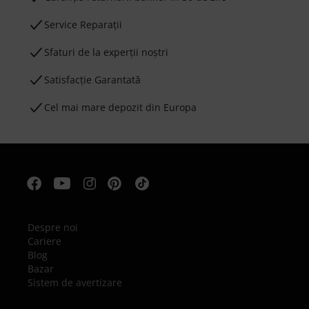
Service Reparații
Sfaturi de la experții noștri
Satisfacție Garantată
Cel mai mare depozit din Europa
Despre noi
Cariere
Blog
Bazar
Sistem de avertizare