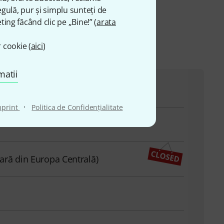
gulă, pur și simplu sunteți de
ting făcând clic pe „Bine!” (
arata
 cookie (
aici
)
matii
ru a vă ajuta cu orice problemă
·
mprint
Politica de Confidenţialitate
ară din Europa Centrală)