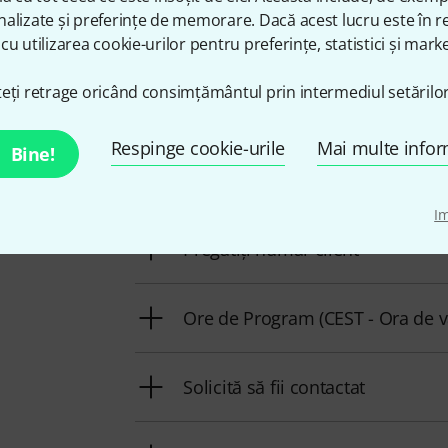
alizate și preferințe de memorare. Dacă acest lucru este în re
cu utilizarea cookie-urilor pentru preferințe, statistici și marke
Ne puteți contacta astfel
eți retrage oricând consimțământul prin intermediul setărilor
Respinge cookie-urile
Mai multe infor
Bine!
Personalul nostru de la service e aici pent
I
Pregătiți număr client
Ore de Program (CEST - Ora de v
Solicită să fii contactat