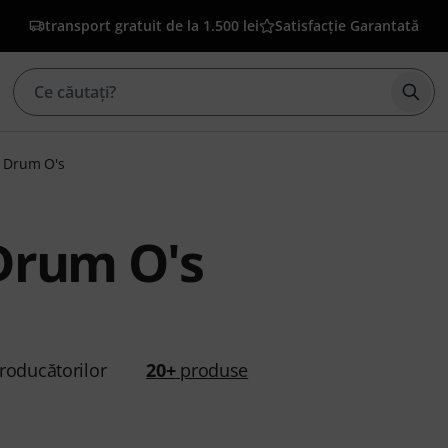
transport gratuit de la 1.500 lei
Satisfacție Garantată
Înce
 Drum O's
Drum O's
roducătorilor
20+
produse