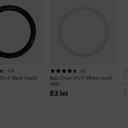
124
60
 O's
4" Black round
Bass Drum O's
5" White round
B
HW5
H
83 lei
7