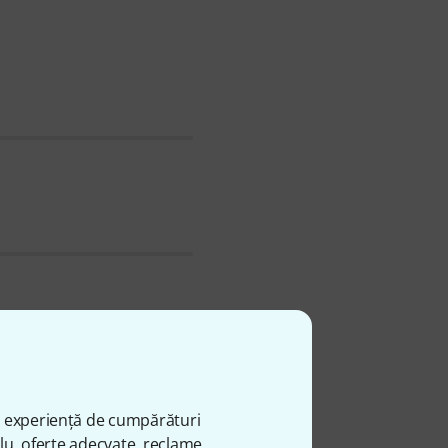
lă momentan în stoc .
's 5" Black round HBL5
.
e am vândut peste 10.000
ă experiență de cumpărături
plu, oferte adecvate, reclame