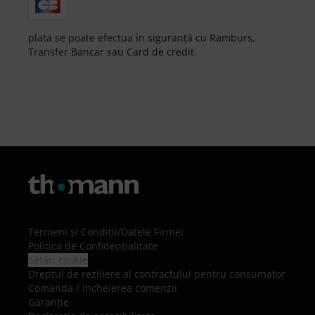
plata se poate efectua în siguranță cu Ramburs,
Transfer Bancar sau Card de credit.
Termeni şi Condiţii
/
Datele Firmei
Politica de Confidenţialitate
Setări cookie
Dreptul de reziliere al contractului pentru consumator
Comanda / incheierea comenzii
Garanție