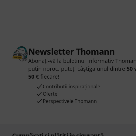
Newsletter Thomann
Abonați-vă la buletinul informativ Thoman
puțin noroc, puteți câștiga unul dintre
50 
50 €
fiecare!
Contribuții inspiraționale
Oferte
Perspectivele Thomann
Cumpărați și plătiți în siguranță