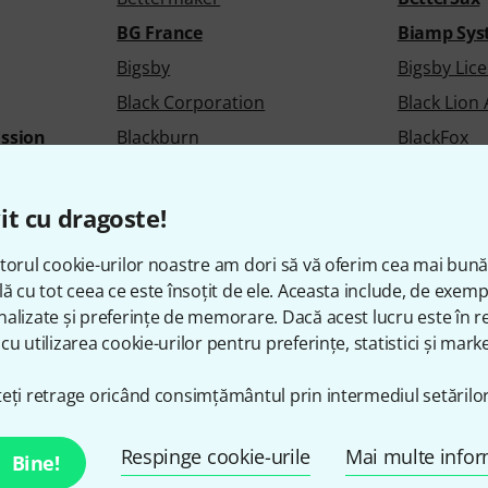
BG France
Biamp Sys
Bigsby
Bigsby Lic
Black Corporation
Black Lion
ssion
Blackburn
BlackFox
Blackstar
Blacktulip
Blocki
Blue Cat A
it cu dragoste!
Bo Pep
Bob Reeve
torul cookie-urilor noastre am dori să vă oferim cea mai bun
Bold
Bolin
lă cu tot ceea ce este însoțit de ele. Aceasta include, de exem
Bonmusica
BOOM Libr
alizate și preferințe de memorare. Dacă acest lucru este în re
cu utilizarea cookie-urilor pentru preferințe, statistici și marke
Boris FX
Bosch
Bosse Verlag
Boston
eți retrage oricând consimțământul prin intermediul setărilor
Boveda
Bow Brand
Brass Witch
Brasstach
Respinge cookie-urile
Mai multe infor
Bine!
Brennenstuhl
Breslmair