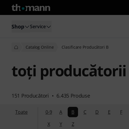
Shop
Service
Catalog Online
Clasificare Producători B
toţi producătorii 
151 Producători
•
6.435 Produse
Toate
0-9
A
B
C
D
E
F
X
Y
Z