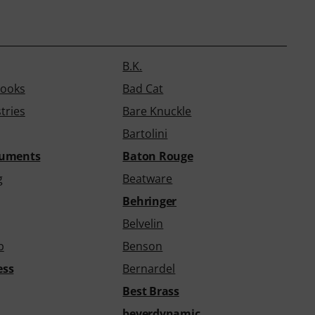
B.K.
Books
Bad Cat
tries
Bare Knuckle
Bartolini
ruments
Baton Rouge
g
Beatware
Behringer
Belvelin
b
Benson
ess
Bernardel
Best Brass
beyerdynamic