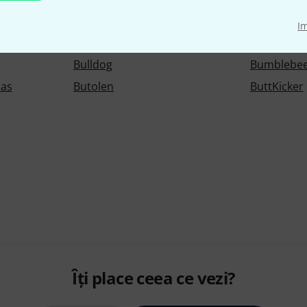
oppel
Brümmer
Bruno Tilz
I
Bubblebee
Buchla
Bulldog
Bumblebee
as
Butolen
ButtKicker
Îți place ceea ce vezi?