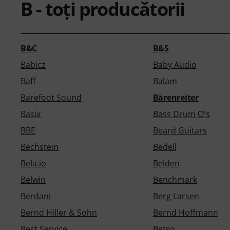
B - toţi producătorii
B&C
B&S
Babicz
Baby Audio
Baff
Balam
Barefoot Sound
Bärenreiter
Basix
Bass Drum O's
BBE
Beard Guitars
Bechstein
Bedell
Bela.io
Belden
Belwin
Benchmark
Berdani
Berg Larsen
Bernd Hiller & Sohn
Bernd Hoffmann
Best Service
Betso