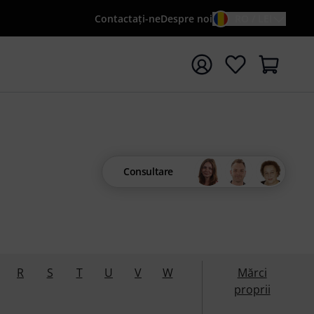
Contactaţi-ne
Despre noi
RO / LEI
peți căutarea cu termenul de căutare {searchTerm}
Consultare
R
S
T
U
V
W
Mărci
proprii