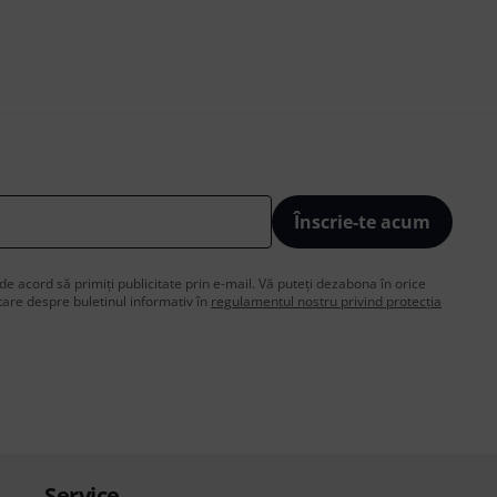
Înscrie-te acum
de acord să primiți publicitate prin e-mail. Vă puteți dezabona în orice
are despre buletinul informativ în
regulamentul nostru privind protecția
Service