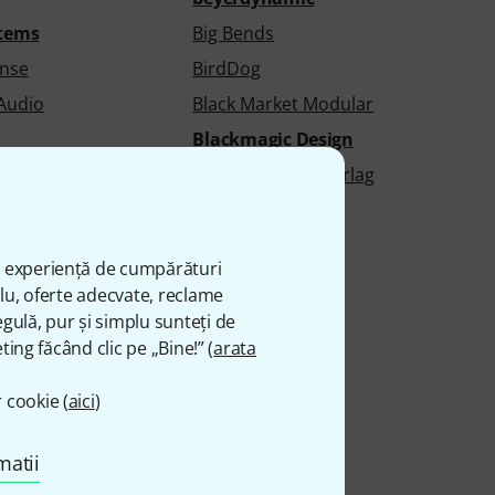
tems
Big Bends
ense
BirdDog
 Audio
Black Market Modular
Blackmagic Design
Bläser-Schulen-Verlag
udio
BluGuitar
s
Bobcat
ă experiență de cumpărături
Bome
plu, oferte adecvate, reclame
ary
Boomwhackers
gulă, pur și simplu sunteți de
ting făcând clic pe „Bine!” (
arata
Bose
Bosworth
 cookie (
aici
)
Brainworx
e
Brasstrail
matii
Bricasti Design