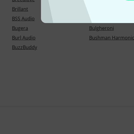
Brillant
Broekmans & Van P
BSS Audio
btb Verlag
Bugera
Bulgheroni
Burl Audio
Bushman Harmonic
BuzzBuddy