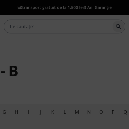
transport gratuit de la 1.500 lei
3 Ani Garanție
Înce
- B
G
H
I
J
K
L
M
N
O
P
Q