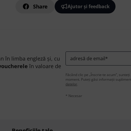
Share
Ajutor și feedback
n în limba engleză și, cu
adresă de email
*
voucherele
în valoare de
Făcând clic pe „Înscrie-te acum”, sunteți 
moment. Puteți găsi informații supliment
datelor
.
* Necesar
Beneficiile tale