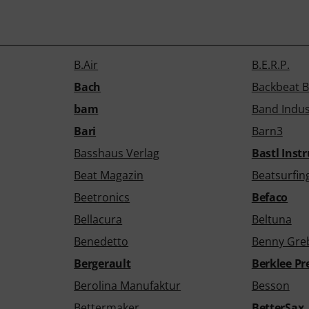
B.Air
B.E.R.P.
Bach
Backbeat 
bam
Band Indus
Bari
Barn3
Basshaus Verlag
Bastl Inst
Beat Magazin
Beatsurfin
Beetronics
Befaco
Bellacura
Beltuna
Benedetto
Benny Gre
Bergerault
Berklee Pr
Berolina Manufaktur
Besson
Bettermaker
BetterSax