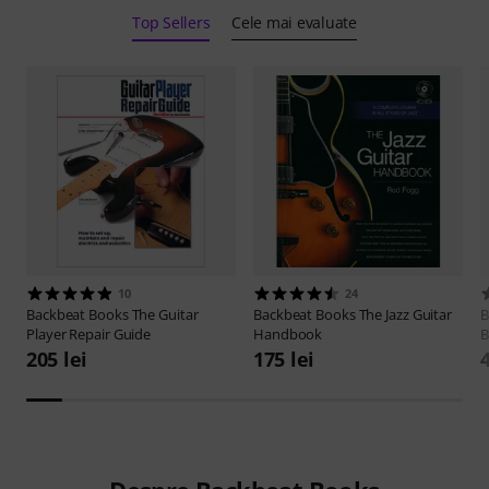
Top Sellers
Cele mai evaluate
10
24
Backbeat Books
The Guitar
Backbeat Books
The Jazz Guitar
B
Player Repair Guide
Handbook
B
205 lei
175 lei