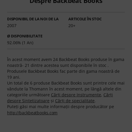
Despre Backbeat Books
DISPONIBIL DE LA NOI DE LA
ARTICOLE ÎN STOC
2007
20+
Ø DISPONIBILITATE
92.06% (1 An)
În acest moment avem 24 Backbeat Books produse în gama
noastră- 21 dintre acestea sunt disponibile în stoc .
Produsele Backbeat Books fac parte din gama noastră de
19 ani.
Un total de 6 produse Backbeat Books sunt printre cele mai
vândute la Thomann în acest moment, pe lângă altele din
categoriile următoare
Cărţi despre Instrumente
,
Cărţi
despre Sintetizatoare
şi
Cărți de specialitate
.
Puteți găsi mai multe informații despre producător pe
http://backbeatbooks.com