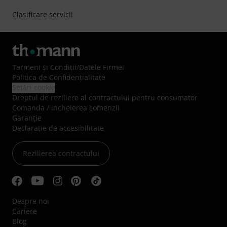
Clasificare servicii
Termeni şi Condiţii
/
Datele Firmei
Politica de Confidenţialitate
Setări cookie
Dreptul de reziliere al contractului pentru consumator
Comanda / incheierea comenzii
Garanție
Declarație de accesibilitate
Rezilierea contractului
Despre noi
Cariere
Blog