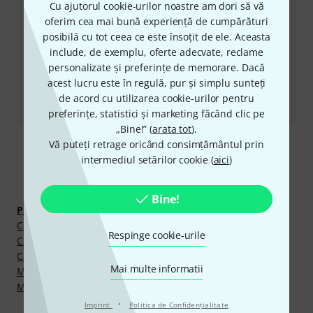
Cu ajutorul cookie-urilor noastre am dori să vă
oferim cea mai bună experiență de cumpărături
Alte moduri de a ne contacta
posibilă cu tot ceea ce este însoțit de ele. Aceasta
include, de exemplu, oferte adecvate, reclame
Returnează produs
personalizate și preferințe de memorare. Dacă
acest lucru este în regulă, pur și simplu sunteți
Toate contactele
de acord cu utilizarea cookie-urilor pentru
preferințe, statistici și marketing făcând clic pe
„Bine!” (
arata tot
).
Vă puteți retrage oricând consimțământul prin
intermediul setărilor cookie (
aici
)
Descoperă mai mult
Bine!
Partituri, C&#259;r&#355;i, CD-uri &#351;i DVD-uri
Cărţi despre Instrumente
Respinge cookie-urile
Cărţi despre Sintetizatoare
Cărți de specialitate
Mai multe informatii
Manuale pt. Contrabas
Master Class Chitară
·
Imprint
Politica de Confidenţialitate