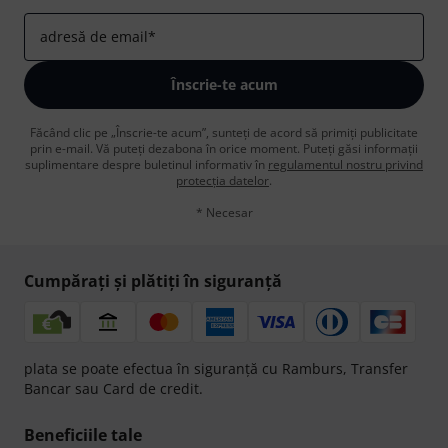
adresă de email
*
Înscrie-te acum
Făcând clic pe „Înscrie-te acum”, sunteți de acord să primiți publicitate
prin e-mail. Vă puteți dezabona în orice moment. Puteți găsi informații
suplimentare despre buletinul informativ în
regulamentul nostru privind
protecția datelor
.
* Necesar
Cumpărați și plătiți în siguranță
plata se poate efectua în siguranță cu Ramburs, Transfer
Bancar sau Card de credit.
Beneficiile tale