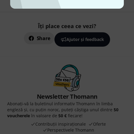
Îți place ceea ce vezi?
Share
Ajutor și feedback
Newsletter Thomann
Abonați-vă la buletinul informativ Thomann în limba
engleză și, cu puțin noroc, puteți câștiga unul dintre
50
voucherele
în valoare de
50 €
fiecare!
Contribuții inspiraționale
Oferte
Perspectivele Thomann