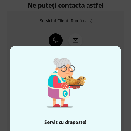
Ne puteți contacta astfel
Serviciul Clienți România
+49-9546-9223-530
Personalul nostru de la service e aici pentru a vă ajuta
cu orice problemă
Pregătiți număr client
Ore de Program (CEST - Ora de vară
din Europa Centrală)
Servit cu dragoste!
Solicită să fii contactat