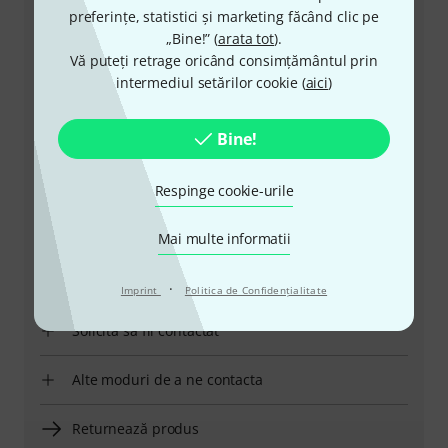
preferințe, statistici și marketing făcând clic pe
„Bine!” (
arata tot
).
Vă puteți retrage oricând consimțământul prin
intermediul setărilor cookie (
aici
)
+49-9546-9223-530
Bine!
Personalul nostru de la service e aici pentru a vă ajuta
cu orice problemă
Respinge cookie-urile
Pregătiți număr client
Mai multe informatii
Ore de Program (CEST - Ora de vară
din Europa Centrală)
·
Imprint
Politica de Confidenţialitate
Solicită să fii contactat
Alte moduri de a ne contacta
Returnează produs