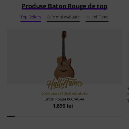
Produse Baton Rouge de top
Top Sellers
Cele mai evaluate
Hall of Fame
1000 bucată(ăţi) vândute
B
Baton Rouge
X6C/AC-AF
1.890 lei