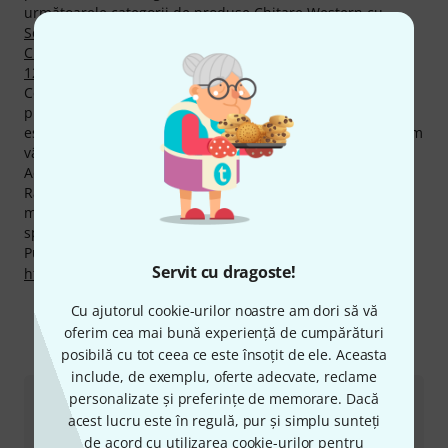
următoarele categorii de produse
Chitare Western cu
Semnătură
,
Chitară Jumbo
,
Ukulele Sopran
,
Chitare Folk
,
Chitare Acustice Bariton
,
Ghitalele
şi
Chitare Western cu
12-Corzi
.
Cel mai vândut din momentul actual este următorul
produs
Baton Rouge X11LS/F-AB-12 Folk
. Un hit absolut
este următorul produs
Baton Rouge UR11-S smile-bws
- am
vândut deja acest produs de peste 2.000 de ori.
Acordăm deasemenea pentru produsele Baton Rouge,
Rambursarea Banilor în 30 de Zile, 3 ani garanţie cât şi
multe alte servicii cum ar fi asistenţa pe site asigurată de
specialişti calificaţi,etc.
Puteți găsi mai multe informații despre producător pe
Servit cu dragoste!
http://www.batonrougeguitars.com
Cu ajutorul cookie-urilor noastre am dori să vă
oferim cea mai bună experiență de cumpărături
Ne puteți contacta astfel
posibilă cu tot ceea ce este însoțit de ele. Aceasta
include, de exemplu, oferte adecvate, reclame
personalizate și preferințe de memorare. Dacă
Serviciul Clienți România
acest lucru este în regulă, pur și simplu sunteți
de acord cu utilizarea cookie-urilor pentru