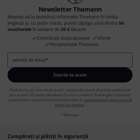
Newsletter Thomann
Abonați-vă la buletinul informativ Thomann în limba
engleză și, cu puțin noroc, puteți câștiga unul dintre
50
voucherele
în valoare de
50 €
fiecare!
Contribuții inspiraționale
Oferte
Perspectivele Thomann
adresă de email
*
Înscrie-te acum
Făcând clic pe „Înscrie-te acum”, sunteți de acord să primiți publicitate
prin e-mail. Vă puteți dezabona în orice moment. Puteți găsi informații
suplimentare despre buletinul informativ în
regulamentul nostru privind
protecția datelor
.
* Necesar
Cumpărați și plătiți în siguranță