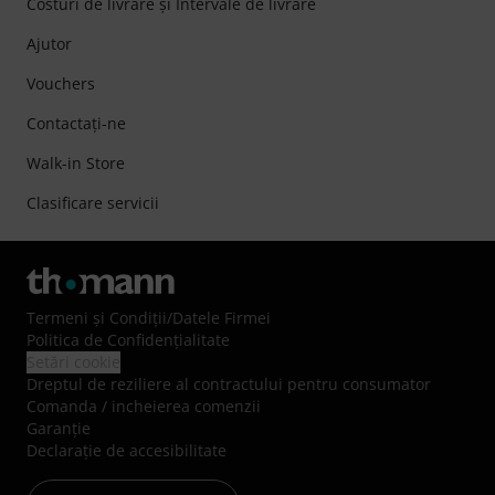
Costuri de livrare şi Intervale de livrare
Ajutor
Vouchers
Contactaţi-ne
Walk-in Store
Clasificare servicii
Termeni şi Condiţii
/
Datele Firmei
Politica de Confidenţialitate
Setări cookie
Dreptul de reziliere al contractului pentru consumator
Comanda / incheierea comenzii
Garanție
Declarație de accesibilitate