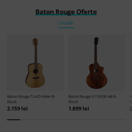
Baton Rouge Oferte
Lichidări
Baton Rouge
TLA/D Alder B-
Baton Rouge
X11S/FJE-AB B-
B
Stock
Stock
S
2.159 lei
1.899 lei
2