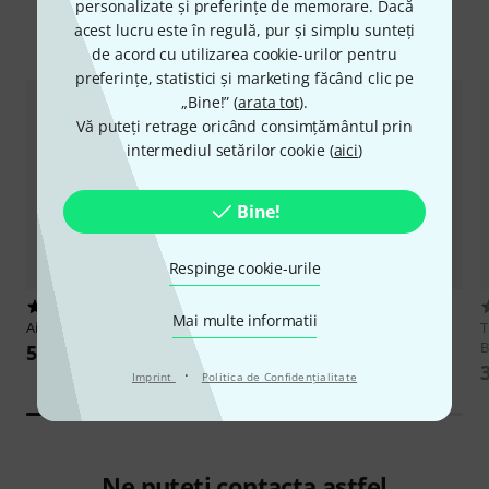
personalizate și preferințe de memorare. Dacă
acest lucru este în regulă, pur și simplu sunteți
Top Sellers
Hot Deals
Produse noi
Lichidări de Stoc
de acord cu utilizarea cookie-urilor pentru
preferințe, statistici și marketing făcând clic pe
„Bine!” (
arata tot
).
Vă puteți retrage oricând consimțământul prin
intermediul setărilor cookie (
aici
)
Bine!
Respinge cookie-urile
105
98
Mai multe informatii
Airturn
Duo 500
Joyo
JSP-01 Page Turner Pedal
T
B
522 lei
158 lei
3
·
Imprint
Politica de Confidenţialitate
Ne puteți contacta astfel