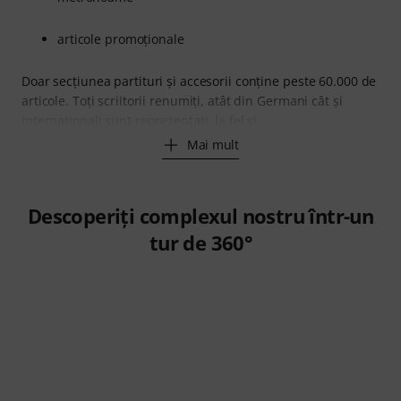
articole promoționale
Doar secțiunea partituri și accesorii conține peste 60.000 de
articole. Toți scriitorii renumiți, atât din Germani cât și
Internaționali sunt reprezentați, la fel și
Mai mult
Descoperiți complexul nostru într-un
tur de 360°