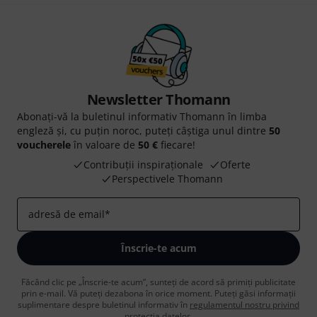
Newsletter Thomann
Abonați-vă la buletinul informativ Thomann în limba
engleză și, cu puțin noroc, puteți câștiga unul dintre
50
voucherele
în valoare de
50 €
fiecare!
Contribuții inspiraționale
Oferte
Perspectivele Thomann
adresă de email
*
Înscrie-te acum
Făcând clic pe „Înscrie-te acum”, sunteți de acord să primiți publicitate
prin e-mail. Vă puteți dezabona în orice moment. Puteți găsi informații
suplimentare despre buletinul informativ în
regulamentul nostru privind
protecția datelor
.