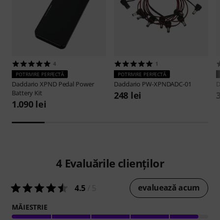
4
1
POTRIVIRE PERFECTĂ
POTRIVIRE PERFECTĂ
Daddario
XPND Pedal Power
Daddario
PW-XPNDADC-01
D
Battery Kit
248 lei
1.090 lei
4
Evaluările clienților
evaluează acum
4.5
/ 5
MĂIESTRIE