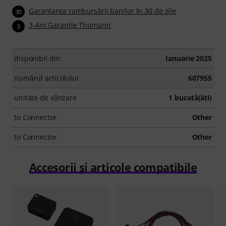
Garantarea rambursării banilor în 30 de zile
30
3-Ani Garanţie Thomann
3
disponibil din
Ianuarie 2025
numărul articolului
607955
unitate de vânzare
1 bucată(ăţi)
to Connector
Other
to Connector
Other
Accesorii și articole compatibile