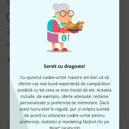
Arată traducerea
PERFECT
D
Dannyboom 06.10.2025
Măiestrie
Great product, does exactly what it says it does👌👌
0
0
SEMNALEAZA UN ABUZ
Servit cu dragoste!
Cu ajutorul cookie-urilor noastre am dori să vă
Citește toate recenziile
oferim cea mai bună experiență de cumpărături
posibilă cu tot ceea ce este însoțit de ele. Aceasta
include, de exemplu, oferte adecvate, reclame
personalizate și preferințe de memorare. Dacă
Compară opțiunile
acest lucru este în regulă, pur și simplu sunteți
de acord cu utilizarea cookie-urilor pentru
preferințe, statistici și marketing făcând clic pe
„Bine!” (
arata tot
).