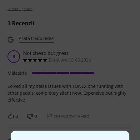
Recenzii ghiduri
3
Recenzii
Arată traducerea
Not cheap but great
B
Benjeuro 09.05.2026
Măiestrie
Solved all my noise issues with TONEX one running with
other pedals, completely silent now. Expensive but highly
effective
0
0
SEMNALEAZA UN ABUZ