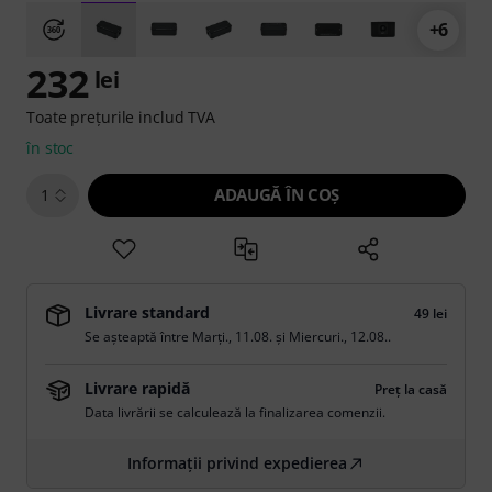
+6
232
lei
Toate prețurile includ TVA
în stoc
ADAUGĂ ÎN COŞ
1
Livrare standard
49 lei
Se așteaptă între
Marți., 11.08.
și
Miercuri., 12.08.
.
Livrare rapidă
Preț la casă
Data livrării se calculează la finalizarea comenzii.
Informații privind expedierea