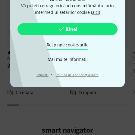
Vă puteți retrage oricând consimțământul prin
intermediul setărilor cookie (
aici
)
Bine!
Respinge cookie-urile
1
5
Daddario
PW-XPNDADC-01
Daddario
PW-XPNDDIYPP-01
D
Mai multe informatii
P
248 lei
305 lei
·
Imprint
Politica de Confidenţialitate
Compară
Compară
smart navigator