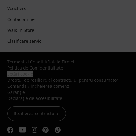
Vouchers
Contactaţi-ne
Walk-in Store
Clasificare servicii
Termeni şi Condiţii
/
Datele Firmei
Politica de Confidenţialitate
Setări cookie
Dreptul de reziliere al contractului pentru consumator
Comanda / incheierea comenzii
Garanție
Declarație de accesibilitate
Rezilierea contractului