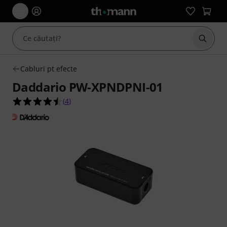
Începe
Cabluri pt efecte
Daddario PW-XPNDPNI-01
4.5 din 5 stele din 4 evaluări ale clienților
(
4
)