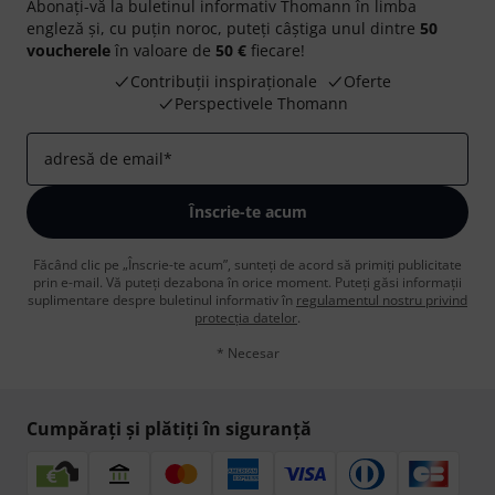
Abonați-vă la buletinul informativ Thomann în limba
engleză și, cu puțin noroc, puteți câștiga unul dintre
50
voucherele
în valoare de
50 €
fiecare!
Contribuții inspiraționale
Oferte
Perspectivele Thomann
adresă de email
*
Înscrie-te acum
Făcând clic pe „Înscrie-te acum”, sunteți de acord să primiți publicitate
prin e-mail. Vă puteți dezabona în orice moment. Puteți găsi informații
suplimentare despre buletinul informativ în
regulamentul nostru privind
protecția datelor
.
* Necesar
Cumpărați și plătiți în siguranță