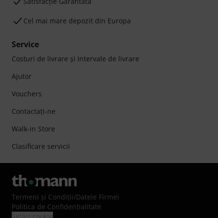
Satisfacție Garantată
Cel mai mare depozit din Europa
Service
Costuri de livrare şi Intervale de livrare
Ajutor
Vouchers
Contactaţi-ne
Walk-in Store
Clasificare servicii
Termeni şi Condiţii
/
Datele Firmei
Politica de Confidenţialitate
Setări cookie