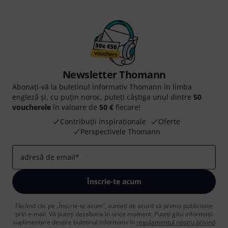
Newsletter Thomann
Abonați-vă la buletinul informativ Thomann în limba
engleză și, cu puțin noroc, puteți câștiga unul dintre
50
voucherele
în valoare de
50 €
fiecare!
Contribuții inspiraționale
Oferte
Perspectivele Thomann
adresă de email
*
Înscrie-te acum
Făcând clic pe „Înscrie-te acum”, sunteți de acord să primiți publicitate
prin e-mail. Vă puteți dezabona în orice moment. Puteți găsi informații
suplimentare despre buletinul informativ în
regulamentul nostru privind