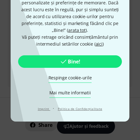
personalizate și preferințe de memorare. Dacă
Ore de Program (CEST - Ora de vară
acest lucru este în regulă, pur și simplu sunteți
din Europa Centrală)
de acord cu utilizarea cookie-urilor pentru
preferințe, statistici și marketing făcând clic pe
Solicită să fii contactat
„Bine!” (
arata tot
).
Vă puteți retrage oricând consimțământul prin
Alte moduri de a ne contacta
intermediul setărilor cookie (
aici
)
Returnează produs
Bine!
Toate contactele
Respinge cookie-urile
Mai multe informatii
·
Imprint
Politica de Confidenţialitate
Îți place ceea ce vezi?
Share
Ajutor și feedback