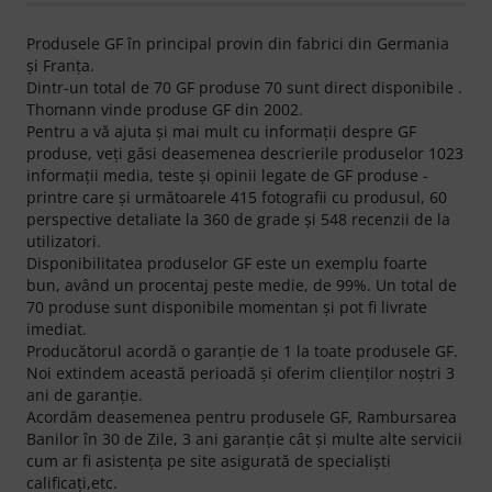
Produsele GF în principal provin din fabrici din Germania
şi Franța.
Dintr-un total de 70 GF produse 70 sunt direct disponibile .
Thomann vinde produse GF din 2002.
Pentru a vă ajuta şi mai mult cu informaţii despre GF
produse, veţi găsi deasemenea descrierile produselor 1023
informaţii media, teste şi opinii legate de GF produse -
printre care şi următoarele 415 fotografii cu produsul, 60
perspective detaliate la 360 de grade şi 548 recenzii de la
utilizatori.
Disponibilitatea produselor GF este un exemplu foarte
bun, având un procentaj peste medie, de 99%. Un total de
70 produse sunt disponibile momentan şi pot fi livrate
imediat.
Producătorul acordă o garanţie de 1 la toate produsele GF.
Noi extindem această perioadă şi oferim clienţilor noştri 3
ani de garanţie.
Acordăm deasemenea pentru produsele GF, Rambursarea
Banilor în 30 de Zile, 3 ani garanţie cât şi multe alte servicii
cum ar fi asistenţa pe site asigurată de specialişti
calificaţi,etc.