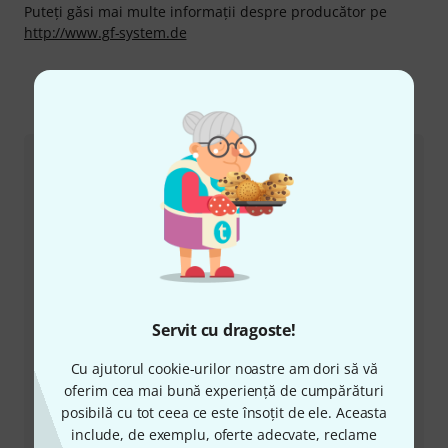
Puteți găsi mai multe informații despre producător pe
http://www.gf-system.de
Ne puteți contacta astfel
Serviciul Clienți România
+49-9546-9223-530
Servit cu dragoste!
Personalul nostru de la service e aici pentru a vă ajuta
Cu ajutorul cookie-urilor noastre am dori să vă
cu orice problemă
oferim cea mai bună experiență de cumpărături
posibilă cu tot ceea ce este însoțit de ele. Aceasta
Pregătiți număr client
include, de exemplu, oferte adecvate, reclame