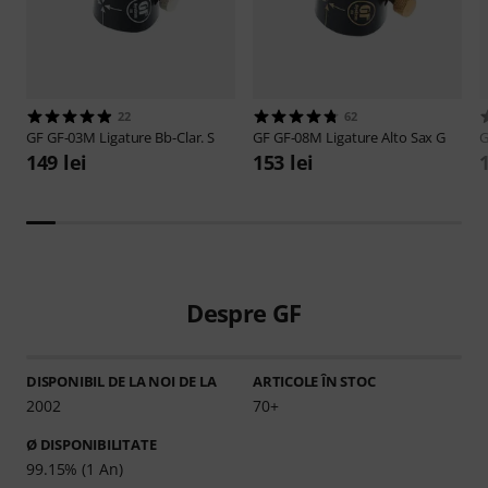
22
62
GF
GF-03M Ligature Bb-Clar. S
GF
GF-08M Ligature Alto Sax G
149 lei
153 lei
Despre GF
DISPONIBIL DE LA NOI DE LA
ARTICOLE ÎN STOC
2002
70+
Ø DISPONIBILITATE
99.15% (1 An)