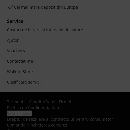
Cel mai mare depozit din Europa
Service
Costuri de livrare şi Intervale de livrare
Ajutor
Vouchers
Contactaţi-ne
Walk-in Store
Clasificare servicii
Termeni şi Condiţii
/
Datele Firmei
Politica de Confidenţialitate
Setări cookie
Dreptul de reziliere al contractului pentru consumator
Comanda / incheierea comenzii