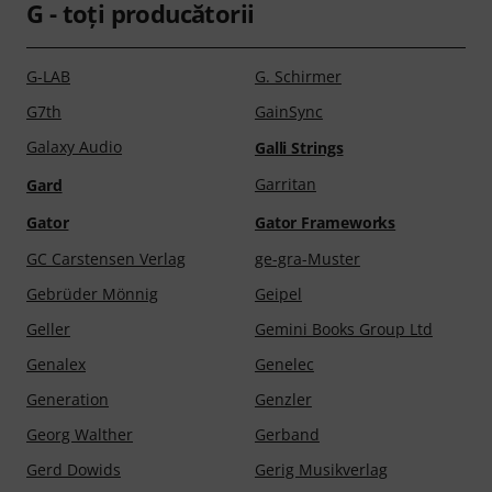
G - toţi producătorii
G-LAB
G. Schirmer
G7th
GainSync
Galaxy Audio
Galli Strings
Garritan
Gard
Gator
Gator Frameworks
GC Carstensen Verlag
ge-gra-Muster
Gebrüder Mönnig
Geipel
Geller
Gemini Books Group Ltd
Genalex
Genelec
Generation
Genzler
Georg Walther
Gerband
Gerd Dowids
Gerig Musikverlag