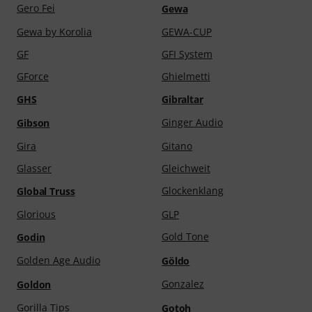
Gero Fei
Gewa
Gewa by Korolia
GEWA-CUP
GF
GFI System
GForce
Ghielmetti
GHS
Gibraltar
Ginger Audio
Gibson
Gira
Gitano
Glasser
Gleichweit
Glockenklang
Global Truss
Glorious
GLP
Gold Tone
Godin
Golden Age Audio
Göldo
Gonzalez
Goldon
Gorilla Tips
Gotoh