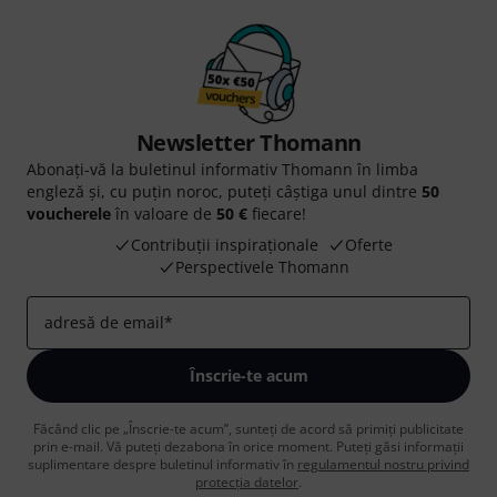
Newsletter Thomann
Abonați-vă la buletinul informativ Thomann în limba
engleză și, cu puțin noroc, puteți câștiga unul dintre
50
voucherele
în valoare de
50 €
fiecare!
Contribuții inspiraționale
Oferte
Perspectivele Thomann
adresă de email
*
Înscrie-te acum
Făcând clic pe „Înscrie-te acum”, sunteți de acord să primiți publicitate
prin e-mail. Vă puteți dezabona în orice moment. Puteți găsi informații
suplimentare despre buletinul informativ în
regulamentul nostru privind
protecția datelor
.