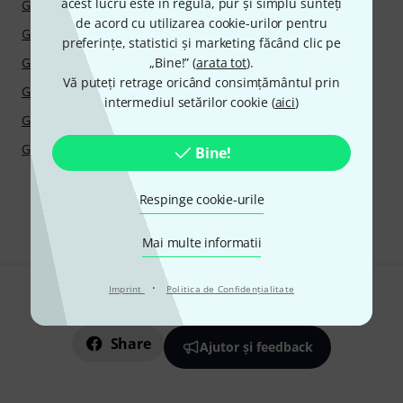
acest lucru este în regulă, pur și simplu sunteți
Guild
Guillaume
de acord cu utilizarea cookie-urilor pentru
Guitar Monkey
GuitarGrip
preferințe, statistici și marketing făcând clic pe
Guitars Upgrade
„Bine!” (
arata tot
Guitarworkbench
).
Vă puteți retrage oricând consimțământul prin
Guntram Wolf
Guo
intermediul setărilor cookie (
aici
)
Gut-a-Like
Güth
Gyraf Audio
Bine!
Respinge cookie-urile
Mai multe informatii
·
Imprint
Politica de Confidenţialitate
Îți place ceea ce vezi?
Share
Ajutor și feedback