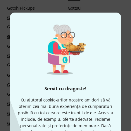
Gotoh Pickups
Gottsu
GR Bass
Grace Design
Grandi Liutai
Graph Tech
Gravity Guitar Picks
Gravity
Greer Amps
Greg Black Mouthpieces
Greg Fishman
Grell
Gretel Musikverlag
Gretsch
GRGuitar
Gretsch Drums
Griego Mouthpieces
Gripmaster
Servit cu dragoste!
Groove Synthesis
GrooveTech Tools
Cu ajutorul cookie-urilor noastre am dori să vă
Grotrian-Steinweg
Grover
oferim cea mai bună experiență de cumpărături
posibilă cu tot ceea ce este însoțit de ele. Aceasta
Grover Allman
Grover Pro Percussion
include, de exemplu, oferte adecvate, reclame
Gruvgear
GUDE
personalizate și preferințe de memorare. Dacă