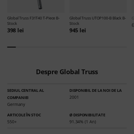
Global Truss
F31T40 T-Piece B-
Global Truss
UTOP100-B Black B-
G
Stock
Stock
398 lei
945 lei
Despre Global Truss
SEDIUL CENTRAL AL
DISPONIBIL DE LA NOI DE LA
2001
COMPANIEI
Germany
ARTICOLE ÎN STOC
Ø DISPONIBILITATE
550+
91.34% (1 An)