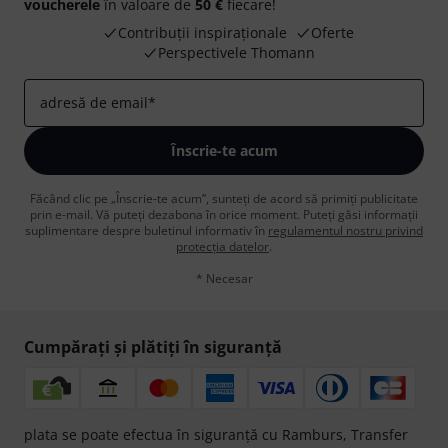
voucherele
în valoare de
50 €
fiecare!
Contribuții inspiraționale
Oferte
Perspectivele Thomann
adresă de email
*
Înscrie-te acum
Făcând clic pe „Înscrie-te acum”, sunteți de acord să primiți publicitate
prin e-mail. Vă puteți dezabona în orice moment. Puteți găsi informații
suplimentare despre buletinul informativ în
regulamentul nostru privind
protecția datelor
.
* Necesar
Cumpărați și plătiți în siguranță
plata se poate efectua în siguranță cu Ramburs, Transfer