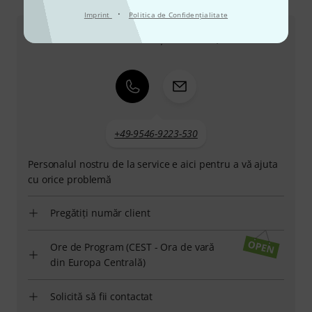
Ne puteți contacta astfel
·
Imprint
Politica de Confidenţialitate
Serviciul Clienți România
+49-9546-9223-530
Personalul nostru de la service e aici pentru a vă ajuta
cu orice problemă
Pregătiți număr client
Ore de Program (CEST - Ora de vară
din Europa Centrală)
Solicită să fii contactat