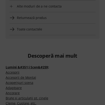
Alte moduri de a ne contacta
Returnează produs
Toate contactele
Descoperă mai mult
Lumini &#351;i Scen&#259;
Accesorii
Accesorii de Montaj
Acoperișuri scena
Adaptoare
Ancorare
Brațe și articulații pt. cinele
Cleme, Cuplaje, etc.