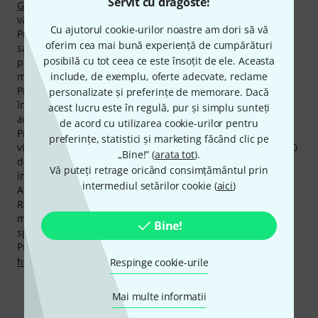
Servit cu dragoste!
Global Truss F34200 Truss 2,0 m
este foarte popular, am
vândut deja peste 20.000 de bucăţi.
Cu ajutorul cookie-urilor noastre am dori să vă
Produsele Global Truss beneficiază de cea mai mare
oferim cea mai bună experiență de cumpărături
satisfacţie a clienţilor. Cu o medie de 4.9 stele din cinci,
posibilă cu tot ceea ce este însoțit de ele. Aceasta
produsele Global Truss sunt apreciate mai bine decât
include, de exemplu, oferte adecvate, reclame
marea majoritate a brand-urilor din gama noastră.
Producătorul acordă o garanţie de 2 ani la produsele sale,
personalizate și preferințe de memorare. Dacă
însă prin garanţia de 3 ani la Thomann vă oferim încă un
acest lucru este în regulă, pur și simplu sunteți
an an în plus.
de acord cu utilizarea cookie-urilor pentru
Produsele Global Truss fac parte din categoria celor mai
preferințe, statistici și marketing făcând clic pe
vizitate de pe site-ul nostru. În ultima vreme peste 450.000
„Bine!” (
arata tot
).
de pagini cu produse Global Truss au fost accesate în
Vă puteți retrage oricând consimțământul prin
interval de o lună.
intermediul setărilor cookie (
aici
)
Acordăm deasemenea pentru produsele Global Truss,
Rambursarea Banilor în 30 de Zile, 3 ani garanţie cât şi
multe alte servicii cum ar fi asistenţa pe site asigurată de
Bine!
specialişti calificaţi,etc.
Puteți găsi mai multe informații despre producător pe
http://www.globaltruss.de
Respinge cookie-urile
Mai multe informatii