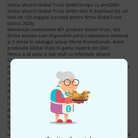
Istoria afacerii Global Truss GmbH începe cu anul2001.
Sediul afacerii Global Truss GmbH este în Karlsbad (D). Un
total de 120 angajaţi lucrează pentru firma GlobalTruss
(status 2025).
Momentan inventariem 801 produse Global-Truss, 563
dintre acestea sunt disponibile pentru expediere imediată
şi 3 oferte în catalogul actual Oferte Promoţionale. Avem
produsele Global Truss în gama noastră din 2001.
Pentru a vă ajuta şi mai mult cu informaţii despre
GlobalTruss produse, veţi găsi deasemenea descrierile
produselor 18415 informaţii media, teste şi opinii legate de
GlobalTruss produse - printre care şi următoarele 4087
imagini cu produsul, 164 imagini diferire focalizate la 360
de grade şi 14164 recenzii de la clienţi.
Printre cele mai vândute mărci ale noastre se numără 139
produse GlobalTruss în acest moment de ex. din
următoarele categorii de produse
Traverse 4 Pct.
,
Ancorare
,
Cleme, Cuplaje, etc.
,
Acoperișuri scena
,
Scari
pentru elemente de scena
,
Accesorii pt. Boxe
şi
Sisteme
transport
.
Top seller-ul actual printre produsele GlobalTruss este
următorul articol
Global Truss 812-B Half Coupler
. Şi acesta