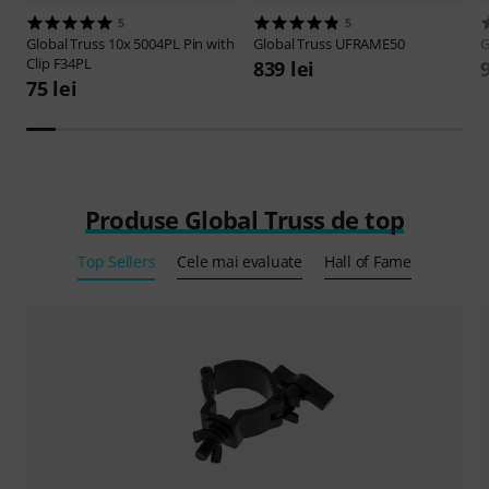
5
5
Global Truss
10x 5004PL Pin with
Global Truss
UFRAME50
G
Clip F34PL
839 lei
75 lei
Produse Global Truss de top
Top Sellers
Cele mai evaluate
Hall of Fame