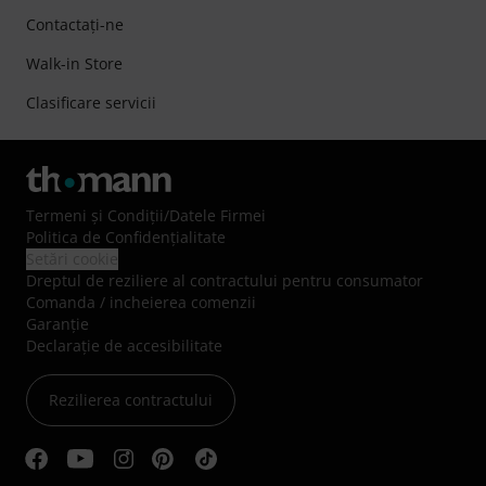
Contactaţi-ne
Walk-in Store
Clasificare servicii
Termeni şi Condiţii
/
Datele Firmei
Politica de Confidenţialitate
Setări cookie
Dreptul de reziliere al contractului pentru consumator
Comanda / incheierea comenzii
Garanție
Declarație de accesibilitate
Rezilierea contractului