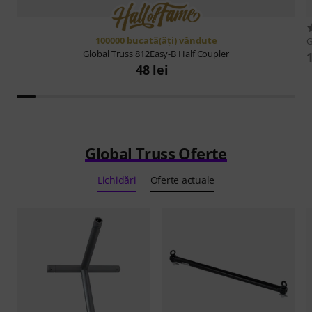
100000 bucată(ăţi) vândute
G
Global Truss
812Easy-B Half Coupler
48 lei
Global Truss Oferte
Lichidări
Oferte actuale