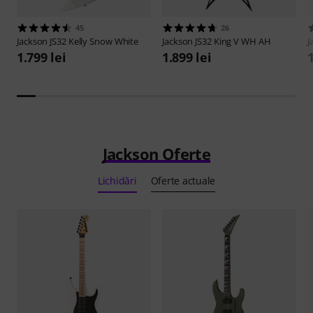
45
26
Jackson
JS32 Kelly Snow White
Jackson
JS32 King V WH AH
J
1.799 lei
1.899 lei
1
Jackson Oferte
Lichidări
Oferte actuale