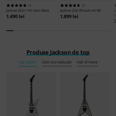
18
22
Jackson
JS22-7 KV Satin Black
Jackson
JS32 Rhoads AH BK
J
N
1.490 lei
1.899 lei
2
Produse Jackson de top
Top Sellers
Cele mai evaluate
Hall of Fame