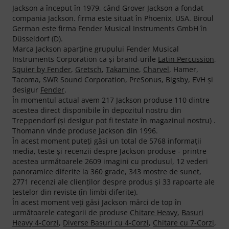
Jackson a început în 1979, când Grover Jackson a fondat
compania Jackson. firma este situat în Phoenix, USA. Biroul
German este firma Fender Musical Instruments GmbH în
Düsseldorf (D).
Marca Jackson aparţine grupului Fender Musical
Instruments Corporation ca şi brand-urile
Latin Percussion
,
Squier by Fender
,
Gretsch
,
Takamine
,
Charvel
, Hamer,
Tacoma, SWR Sound Corporation, PreSonus, Bigsby, EVH şi
desigur
Fender
.
În momentul actual avem 217 Jackson produse 110 dintre
acestea direct disponibile în depozitul nostru din
Treppendorf (şi desigur pot fi testate în magazinul nostru) .
Thomann vinde produse Jackson din 1996.
În acest moment puteţi găsi un total de 5768 informaţii
media, teste şi recenzii despre Jackson produse - printre
acestea următoarele 2609 imagini cu produsul, 12 vederi
panoramice diferite la 360 grade, 343 mostre de sunet,
2771 recenzi ale clienţilor despre produs şi 33 rapoarte ale
testelor din reviste (în limbi diferite).
În acest moment veţi găsi Jackson mărci de top în
următoarele categorii de produse
Chitare Heavy
,
Basuri
Heavy 4-Corzi
,
Diverse Basuri cu 4-Corzi
,
Chitare cu 7-Corzi
,