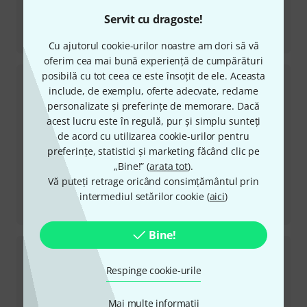
Servit cu dragoste!
Recenzii
Adrian Smith SDX MN SW
Cu ajutorul cookie-urilor noastre am dori să vă
oferim cea mai bună experiență de cumpărături
posibilă cu tot ceea ce este însoțit de ele. Aceasta
include, de exemplu, oferte adecvate, reclame
personalizate și preferințe de memorare. Dacă
acest lucru este în regulă, pur și simplu sunteți
de acord cu utilizarea cookie-urilor pentru
preferințe, statistici și marketing făcând clic pe
„Bine!” (
arata tot
).
Vă puteți retrage oricând consimțământul prin
intermediul setărilor cookie (
aici
)
Recenzii
Adrian Smith SDXQ Trans Green
Bine!
Respinge cookie-urile
Mai multe informatii