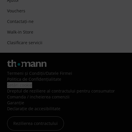
Ajutor
Vouchers
Contactaţi-ne
Walk-in Store
Clasificare servicii
Termeni şi Condiţii
/
Datele Firmei
Politica de Confidenţialitate
Setări cookie
Dreptul de reziliere al contractului pentru consumator
Comanda / incheierea comenzii
Garanție
Declarație de accesibilitate
Rezilierea contractului