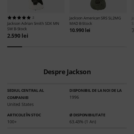
2
Jackson
American SRS SL2MG
J
Jackson
Adrian Smith SDX MN
MAD B-Stock
S
SW B-Stock
10.990 lei
2.590 lei
Despre Jackson
SEDIUL CENTRAL AL
DISPONIBIL DE LA NOI DE LA
1996
COMPANIEI
United States
ARTICOLE ÎN STOC
Ø DISPONIBILITATE
100+
63.43% (1 An)