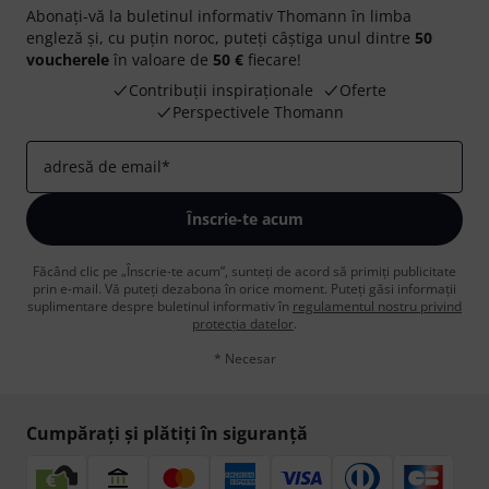
Abonați-vă la buletinul informativ Thomann în limba
engleză și, cu puțin noroc, puteți câștiga unul dintre
50
voucherele
în valoare de
50 €
fiecare!
Contribuții inspiraționale
Oferte
Perspectivele Thomann
adresă de email
*
Înscrie-te acum
Făcând clic pe „Înscrie-te acum”, sunteți de acord să primiți publicitate
prin e-mail. Vă puteți dezabona în orice moment. Puteți găsi informații
suplimentare despre buletinul informativ în
regulamentul nostru privind
protecția datelor
.
* Necesar
Cumpărați și plătiți în siguranță