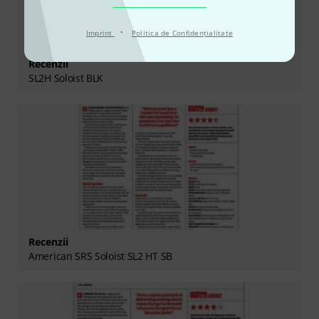
·
Imprint
Politica de Confidenţialitate
Recenzii
SL2H Soloist BLK
Recenzii
American SRS Soloist SL2 HT SB