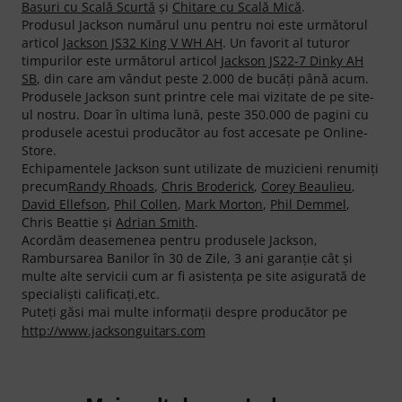
Basuri cu Scală Scurtă
şi
Chitare cu Scală Mică
.
Produsul Jackson numărul unu pentru noi este următorul
articol
Jackson JS32 King V WH AH
. Un favorit al tuturor
timpurilor este următorul articol
Jackson JS22-7 Dinky AH
SB
, din care am vândut peste 2.000 de bucăţi până acum.
Produsele Jackson sunt printre cele mai vizitate de pe site-
ul nostru. Doar în ultima lună, peste 350.000 de pagini cu
produsele acestui producător au fost accesate pe Online-
Store.
Echipamentele Jackson sunt utilizate de muzicieni renumiţi
precum
Randy Rhoads
,
Chris Broderick
,
Corey Beaulieu
,
David Ellefson
,
Phil Collen
,
Mark Morton
,
Phil Demmel
,
Chris Beattie şi
Adrian Smith
.
Acordăm deasemenea pentru produsele Jackson,
Rambursarea Banilor în 30 de Zile, 3 ani garanţie cât şi
multe alte servicii cum ar fi asistenţa pe site asigurată de
specialişti calificaţi,etc.
Puteți găsi mai multe informații despre producător pe
http://www.jacksonguitars.com