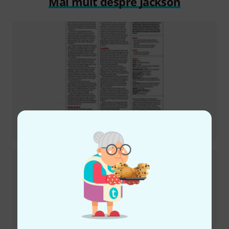
Mai mult despre Jackson
Recenzii
Pro Sig Lee Malia LM-1987 BK