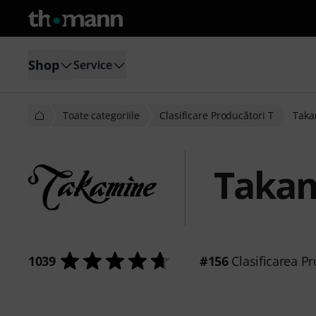
Shop
Service
Toate categoriile
Clasificare Producători T
Taka
Taka
1039
#156
Clasificarea Pr