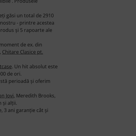
bile . Produsele
ţi găsi un total de 2910
nostru - printre acestea
produs şi 5 rapoarte ale
 moment de ex. din
,
Chitare Clasice pt.
tcase
. Un hit absolut este
00 de ori.
stă perioadă şi oferim
on Jovi
, Meredith Brooks,
şi alţii.
3 ani garanţie cât şi