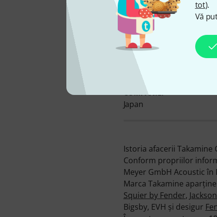
tot
).
Vă put
SEDIUL CENTRAL AL
COMPANIEI
Japan
Istoria afacerii Takamine 
Conform propriilor inform
Meyer GmbH Acoustic în 
Marca Takamine aparţine 
Squier by Fender
,
Jackson
Bigsby, EVH şi desigur
Fe