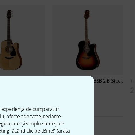
D30CE-N-2 B-Stock
Takamine
GD51CE-BSB-2 B-Stock
T
ei
2.250 lei
2
ă experiență de cumpărături
plu, oferte adecvate, reclame
gulă, pur și simplu sunteți de
ting făcând clic pe „Bine!” (
arata