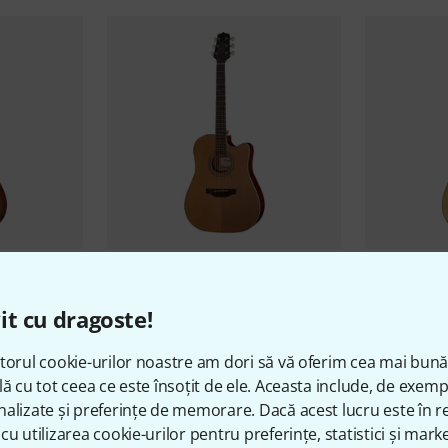
S-2 B-
Takamine
GD20CE-N-2 B-Stock
Takamine
G
1.899 lei
1.999 l
it cu dragoste!
torul cookie-urilor noastre am dori să vă oferim cea mai bun
lă cu tot ceea ce este însoțit de ele. Aceasta include, de exem
alizate și preferințe de memorare. Dacă acest lucru este în re
cu utilizarea cookie-urilor pentru preferințe, statistici și marke