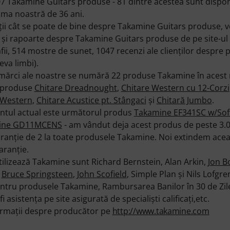
 Takamine Guitars produse - 81 dintre acestea sunt disponi
ama noastră de 36 ani.
ţii cât se poate de bine despre Takamine Guitars produse, ve
i şi rapoarte despre Takamine Guitars produse de pe site-ul 
ii, 514 mostre de sunet, 1047 recenzi ale clienţilor despre 
eva limbi).
 mărci ale noastre se numără 22 produse Takamine în acest
e produse
Chitare Dreadnought
,
Chitare Western cu 12-Corzi
 Western
,
Chitare Acustice pt. Stângaci
şi
Chitară Jumbo
.
ntul actual este următorul produs
Takamine EF341SC w/Sof
ine GD11MCENS
- am vândut deja acest produs de peste 3.0
ranţie de 2 la toate produsele Takamine. Noi extindem acea
garanţie.
tilizează Takamine sunt Richard Bernstein, Alan Arkin,
Jon B
,
Bruce Springsteen
,
John Scofield
, Simple Plan şi Nils Lofgren 
u produsele Takamine, Rambursarea Banilor în 30 de Zile, 
i asistenţa pe site asigurată de specialişti calificaţi,etc.
formații despre producător pe
http://www.takamine.com