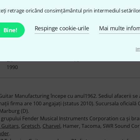
eți retrage oricând consimțământul prin intermediul setărilor
Despre Takamine
Respinge cookie-urile
Mai multe infor
Bine!
I
DISPONIBIL DE LA NOI DE
ARTICOLE ÎN STOC
70+
LA
1990
Guitar Manufacturing începe cu anul1962. Sediul afacerii se af
aţii firma are 100 angajaţi (status 2010). Sucursala oficial
Marburg (D).
grupului Fender Musical Instruments Corporation ca şi bra
 Guitars
,
Gretsch
,
Charvel
, Hamer, Tacoma, SWR Sound Cor
nder
.