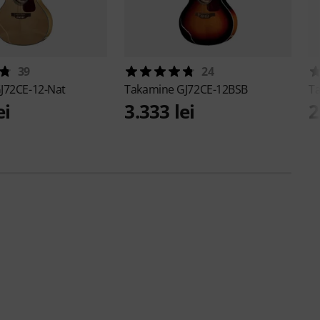
39
24
J72CE-12-Nat
Takamine
GJ72CE-12BSB
T
ei
3.333 lei
2