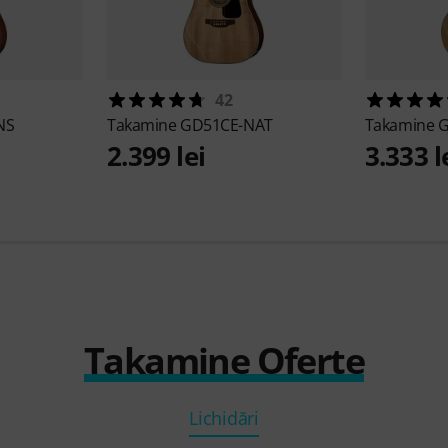
42
NS
Takamine
GD51CE-NAT
Takamine
G
2.399 lei
3.333 l
Takamine Oferte
Lichidări