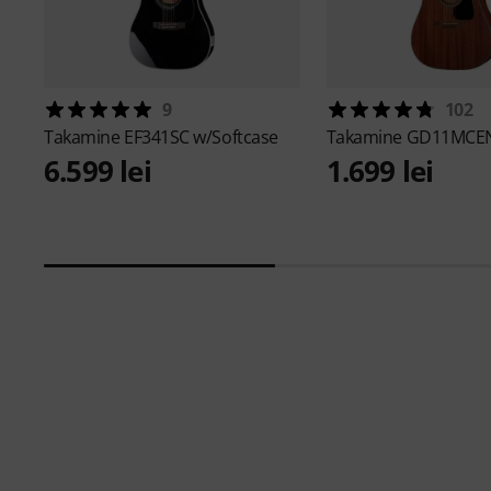
9
102
Takamine
EF341SC w/Softcase
Takamine
GD11MCE
6.599 lei
1.699 lei