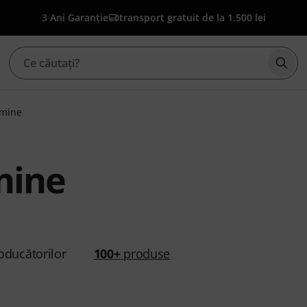
3 Ani Garanție
transport gratuit de la 1.500 lei
Înce
mine
mine
oducătorilor
100+
produse