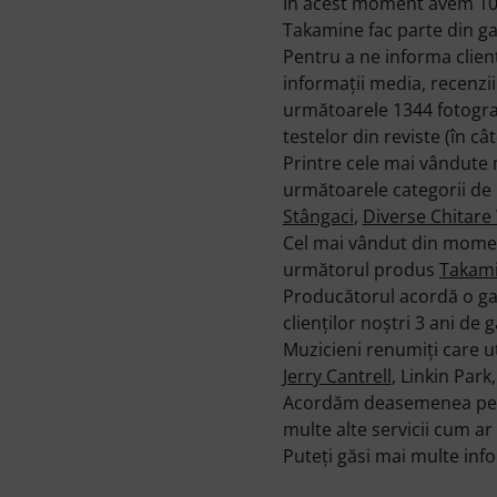
În acest moment avem 107
Takamine fac parte din g
Pentru a ne informa clien
informaţii media, recenzi
următoarele 1344 fotograf
testelor din reviste (în cât
Printre cele mai vândute
următoarele categorii d
Stângaci
,
Diverse Chitare
Cel mai vândut din mome
următorul produs
Takam
Producătorul acordă o ga
clienţilor noştri 3 ani de 
Muzicieni renumiţi care u
Jerry Cantrell
, Linkin Park
Acordăm deasemenea pentr
multe alte servicii cum ar f
Puteți găsi mai multe in