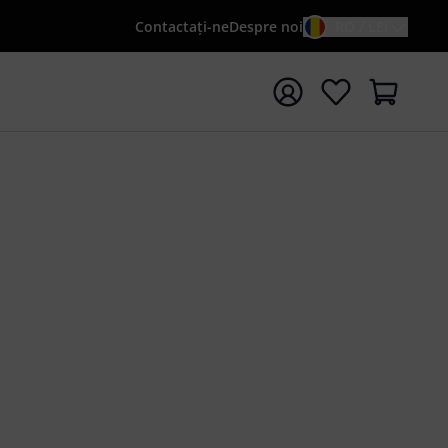
Contactaţi-ne
Despre noi
RO / LEI
peți căutarea cu termenul de căutare {searchTerm}