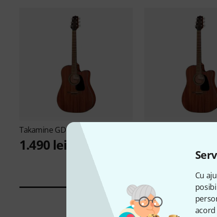
Takamine
GD11MCENS B-Stock
Takamine
GD11MCEN
Stock
1.490 lei
1.475 lei
Serv
Cu aju
posibi
person
acord 