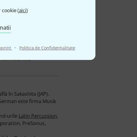
 cookie (
aici
)
matii
·
mprint
Politica de Confidenţialitate
Ø DISPONIBILITATE
73.41% (1 An)
lă în Sakashita (JAP).
ă German este firma Musik
nd-urile
Latin Percussion
,
poration, PreSonus,