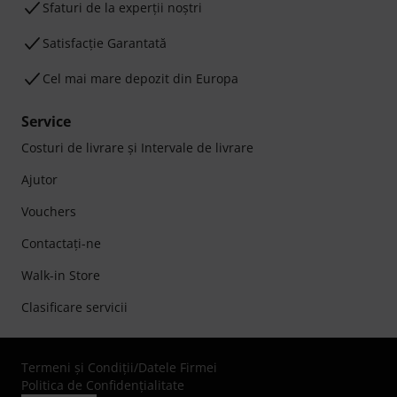
Sfaturi de la experții noștri
Satisfacție Garantată
Cel mai mare depozit din Europa
Service
Costuri de livrare şi Intervale de livrare
Ajutor
Vouchers
Contactaţi-ne
Walk-in Store
Clasificare servicii
Termeni şi Condiţii
/
Datele Firmei
Politica de Confidenţialitate