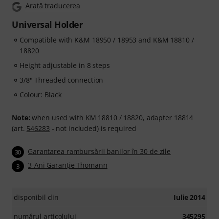
Arată traducerea
Universal Holder
Compatible with K&M 18950 / 18953 and K&M 18810 /
18820
Height adjustable in 8 steps
3/8" Threaded connection
Colour: Black
Note:
when used with KM 18810 / 18820, adapter 18814
(art.
546283
- not included) is required
Garantarea rambursării banilor în 30 de zile
30
3-Ani Garanţie Thomann
3
disponibil din
Iulie 2014
numărul articolului
345295