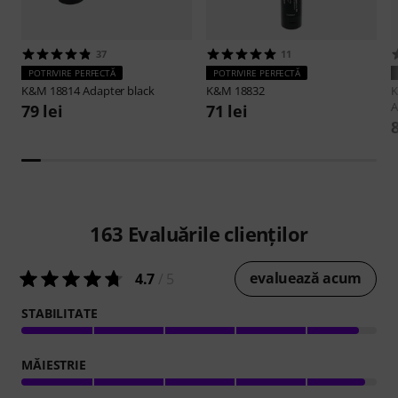
37
11
POTRIVIRE PERFECTĂ
POTRIVIRE PERFECTĂ
K&M
18814 Adapter black
K&M
18832
79 lei
71 lei
8
163
Evaluările clienților
evaluează acum
4.7
/ 5
STABILITATE
MĂIESTRIE