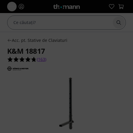
Începe
Acc. pt. Stative de Claviaturi
K&M 18817
4.7 din 5 stele din 163 evaluări ale clienților
(
163
)