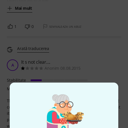
Didn't use yet in a live
Mai mult
1
0
SEMNALEAZA UN ABUZ
Arată traducerea
It s not clear....
A
Anonim 08.08.2015
Stabilitate
Măiestrie
They sell you this as an accessory of the K&M 188810 and it
comes with out any instructions and in fact you can t mount
it. I bought also the adapter 18814 which appears in the
pics as the adapter to put the ipad holder but there is no
way to mount the 18817 to the 18814. Waiting for