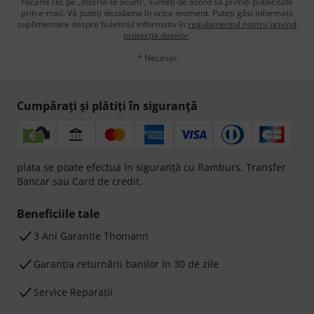
Făcând clic pe „Înscrie-te acum”, sunteți de acord să primiți publicitate
prin e-mail. Vă puteți dezabona în orice moment. Puteți găsi informații
suplimentare despre buletinul informativ în
regulamentul nostru privind
protecția datelor
.
* Necesar
Cumpărați și plătiți în siguranță
plata se poate efectua în siguranță cu Ramburs, Transfer
Bancar sau Card de credit.
Beneficiile tale
3 Ani Garanție Thomann
Garanţia returnării banilor în 30 de zile
Service Reparații