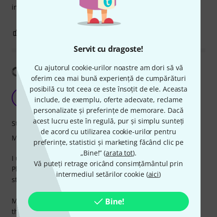
instructions.....
14
4
SEMNALEAZA UN ABUZ
Servit cu dragoste!
Cu ajutorul cookie-urilor noastre am dori să vă
Arată traducerea
oferim cea mai bună experiență de cumpărături
posibilă cu tot ceea ce este însoțit de ele. Aceasta
Easily holds even 32-inch monitor!
V
include, de exemplu, oferte adecvate, reclame
vitaliistep 21.12.2017
personalizate și preferințe de memorare. Dacă
acest lucru este în regulă, pur și simplu sunteți
Stabilitate
de acord cu utilizarea cookie-urilor pentru
Măiestrie
preferințe, statistici și marketing făcând clic pe
„Bine!” (
arata tot
).
I use it with K&M 19685 to hold 32-inch monitor (7.80kg,
Vă puteți retrage oricând consimțământul prin
Philips BDM3270QP2) without any problems. Everything is
intermediul setărilor cookie (
aici
)
sturdy, tight and fits perfectly to K&M 18810 stand.
My requests: red color option and K&M 18814 Adapter in
Bine!
the package.