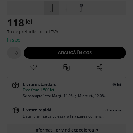
118
lei
Toate prețurile includ TVA
în stoc
ADAUGĂ ÎN COŞ
1
Livrare standard
49 lei
Free from 1.500 lei
Se așteaptă între
Marți., 11.08.
și
Miercuri., 12.08.
.
Livrare rapidă
Preț la casă
Data livrării se calculează la finalizarea comenzii.
Informații privind expedierea